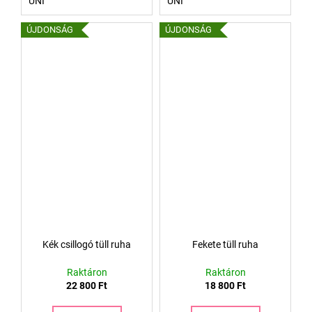
UNI
UNI
ÚJDONSÁG
ÚJDONSÁG
Kék csillogó tüll ruha
Fekete tüll ruha
Raktáron
Raktáron
22 800 Ft
18 800 Ft