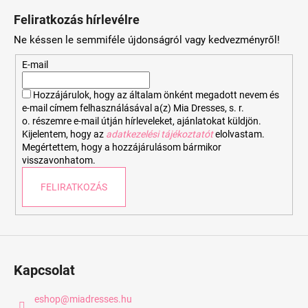
á
Feliratkozás hírlevélre
b
Ne késsen le semmiféle újdonságról vagy kedvezményről!
l
é
E-mail
c
Hozzájárulok, hogy az általam önként megadott nevem és
e-mail címem felhasználásával a(z) Mia Dresses, s. r.
o. részemre e-mail útján hírleveleket, ajánlatokat küldjön.
Kijelentem, hogy az
adatkezelési tájékoztatót
elolvastam.
Megértettem, hogy a hozzájárulásom bármikor
visszavonhatom.
FELIRATKOZÁS
Kapcsolat
eshop
@
miadresses.hu