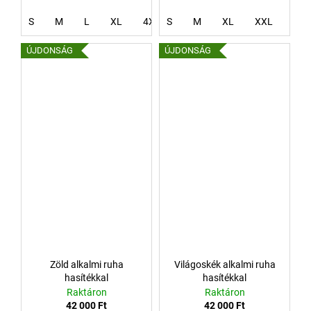
S
M
L
XL
4XL
S
M
XL
XXL
XX
ÚJDONSÁG
ÚJDONSÁG
Zöld alkalmi ruha
Világoskék alkalmi ruha
hasítékkal
hasítékkal
Raktáron
Raktáron
42 000 Ft
42 000 Ft