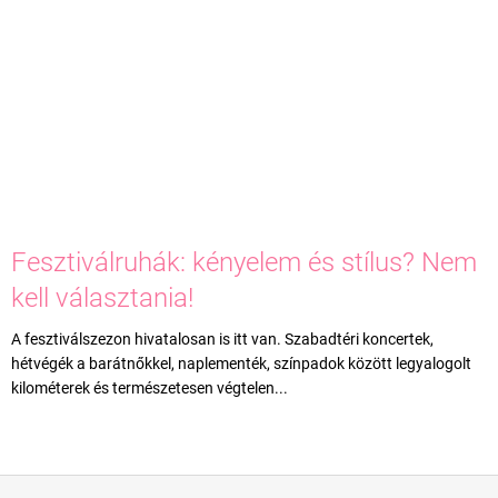
Fesztiválruhák: kényelem és stílus? Nem
kell választania!
A fesztiválszezon hivatalosan is itt van. Szabadtéri koncertek,
hétvégék a barátnőkkel, naplementék, színpadok között legyalogolt
kilométerek és természetesen végtelen...
L