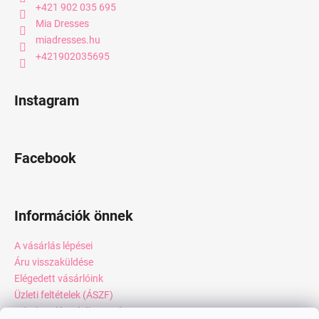
+421 902 035 695
Mia Dresses
miadresses.hu
+421902035695
Instagram
Facebook
Információk önnek
A vásárlás lépései
Áru visszaküldése
Elégedett vásárlóink
Üzleti feltételek (ÁSZF)
Adatkezelési tájékoztató