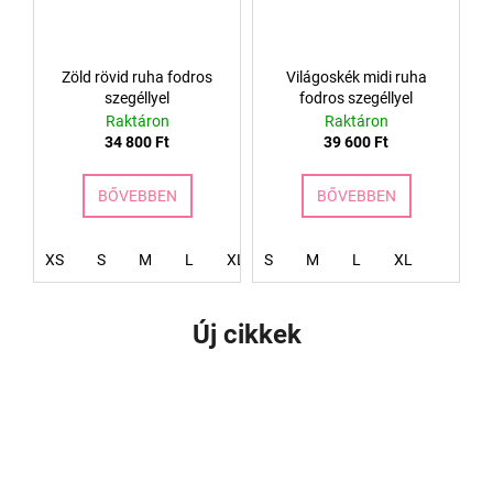
Zöld rövid ruha fodros
Világoskék midi ruha
szegéllyel
fodros szegéllyel
Raktáron
Raktáron
34 800 Ft
39 600 Ft
BŐVEBBEN
BŐVEBBEN
XS
S
M
L
XL
S
M
L
XL
Új cikkek