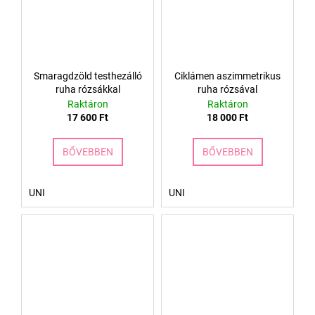
Smaragdzöld testhezálló
Ciklámen aszimmetrikus
ruha rózsákkal
ruha rózsával
Raktáron
Raktáron
17 600 Ft
18 000 Ft
BŐVEBBEN
BŐVEBBEN
UNI
UNI