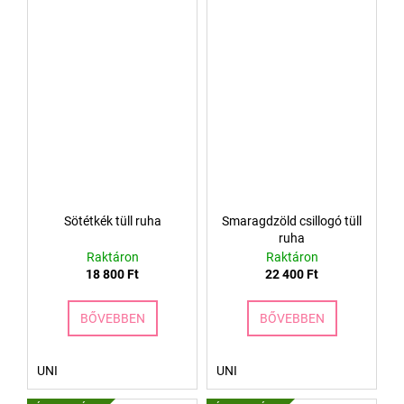
Sötétkék tüll ruha
Smaragdzöld csillogó tüll
ruha
Raktáron
Raktáron
18 800 Ft
22 400 Ft
BŐVEBBEN
BŐVEBBEN
UNI
UNI