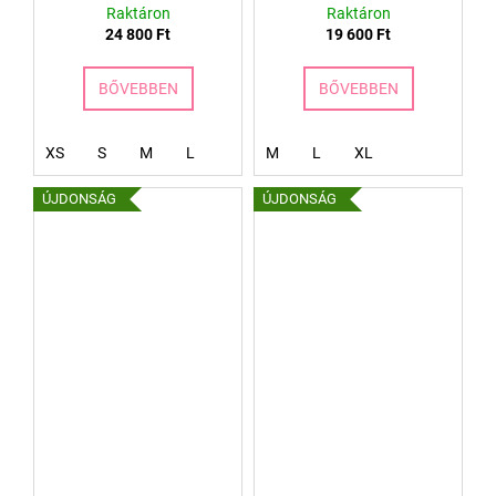
Raktáron
Raktáron
24 800 Ft
19 600 Ft
BŐVEBBEN
BŐVEBBEN
XS
S
M
L
M
L
XL
ÚJDONSÁG
ÚJDONSÁG