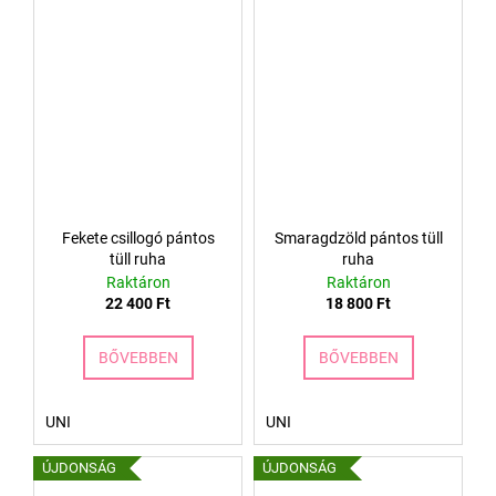
A
j
á
n
l
j
u
k
Fekete csillogó pántos
Smaragdzöld pántos tüll
tüll ruha
ruha
Raktáron
Raktáron
22 400 Ft
18 800 Ft
BŐVEBBEN
BŐVEBBEN
UNI
UNI
ÚJDONSÁG
ÚJDONSÁG