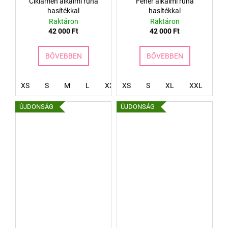
Ciklámen alkalmi ruha
Fehér alkalmi ruha
hasítékkal
hasítékkal
Raktáron
Raktáron
42 000 Ft
42 000 Ft
BŐVEBBEN
BŐVEBBEN
XS
S
M
L
XXL
XS
S
XL
XXL
XX
ÚJDONSÁG
ÚJDONSÁG