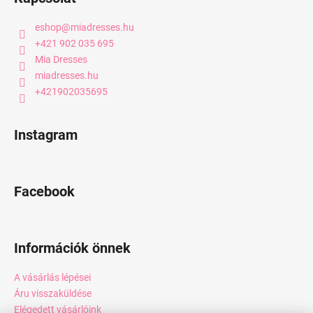
eshop
@
miadresses.hu
+421 902 035 695
Mia Dresses
miadresses.hu
+421902035695
Instagram
Facebook
Információk önnek
A vásárlás lépései
Áru visszaküldése
Elégedett vásárlóink