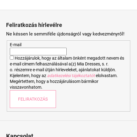
L
á
Feliratkozás hírlevélre
b
Ne késsen le semmiféle újdonságról vagy kedvezményről!
l
é
E-mail
c
Hozzájárulok, hogy az általam önként megadott nevem és
e-mail címem felhasználásával a(z) Mia Dresses, s. r.
o. részemre e-mail útján hírleveleket, ajánlatokat küldjön.
Kijelentem, hogy az
adatkezelési tájékoztatót
elolvastam.
Megértettem, hogy a hozzájárulásom bármikor
visszavonhatom.
FELIRATKOZÁS
Kapcsolat