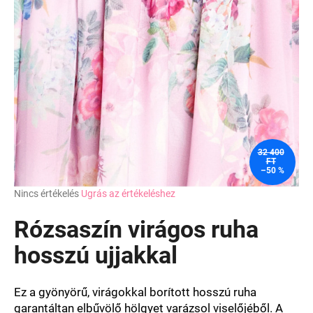
32 400
FT
–50 %
A
Nincs értékelés
Ugrás az értékeléshez
termék
átlagos
Rózsaszín virágos ruha
értékelése
5-
hosszú ujjakkal
ből
0,0
csillag.
Ez a gyönyörű, virágokkal borított hosszú ruha
garantáltan elbűvölő hölgyet varázsol viselőjéből. A