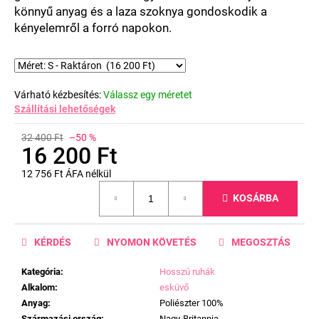
könnyű anyag és a laza szoknya gondoskodik a
kényelemről a forró napokon.
Várható kézbesítés:
Válassz egy méretet
Szállítási lehetőségek
32 400 Ft
–50 %
16 200 Ft
12 756 Ft ÁFA nélkül
Egységár:
KOSÁRBA
KÉRDÉS
NYOMON KÖVETÉS
MEGOSZTÁS
Kategória
:
Hosszú ruhák
Alkalom
:
esküvő
Anyag
:
Poliészter 100%
Származási ország
:
Nagy-Britannia