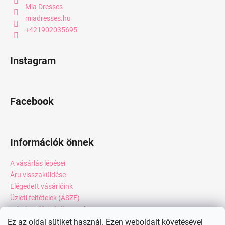
Mia Dresses
miadresses.hu
+421902035695
Instagram
Facebook
Információk önnek
A vásárlás lépései
Áru visszaküldése
Elégedett vásárlóink
Üzleti feltételek (ÁSZF)
Adatkezelési tájékoztató
Webáruház értékelése
Ez az oldal sütiket használ. Ezen weboldalt követésével