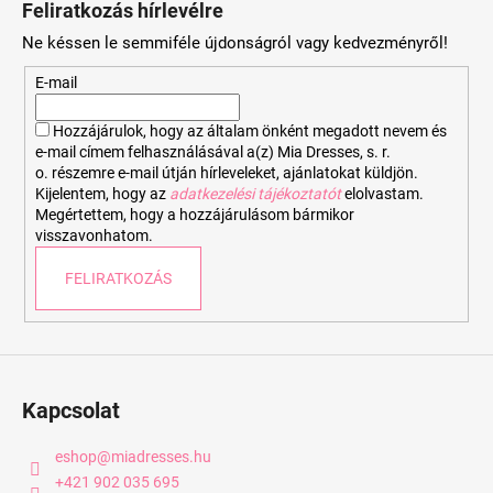
Feliratkozás hírlevélre
b
Ne késsen le semmiféle újdonságról vagy kedvezményről!
l
é
E-mail
c
Hozzájárulok, hogy az általam önként megadott nevem és
e-mail címem felhasználásával a(z) Mia Dresses, s. r.
o. részemre e-mail útján hírleveleket, ajánlatokat küldjön.
Kijelentem, hogy az
adatkezelési tájékoztatót
elolvastam.
Megértettem, hogy a hozzájárulásom bármikor
visszavonhatom.
FELIRATKOZÁS
Kapcsolat
eshop
@
miadresses.hu
+421 902 035 695