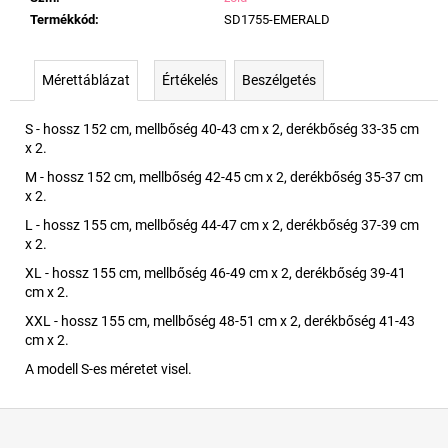
Termékkód
:
SD1755-EMERALD
Mérettáblázat
Értékelés
Beszélgetés
S - hossz 152 cm, mellbőség 40-43 cm x 2, derékbőség 33-35 cm
x 2.
M - hossz 152 cm, mellbőség 42-45 cm x 2, derékbőség 35-37 cm
x 2.
L - hossz 155 cm, mellbőség 44-47 cm x 2, derékbőség 37-39 cm
x 2.
XL - hossz 155 cm, mellbőség 46-49 cm x 2, derékbőség 39-41
cm x 2.
XXL - hossz 155 cm, mellbőség 48-51 cm x 2, derékbőség 41-43
cm x 2.
A modell S-es méretet visel.
L
á