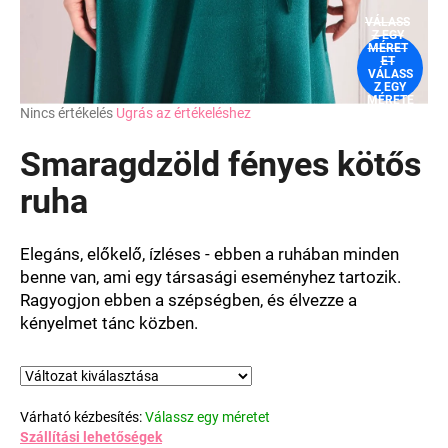
VÁLASS
Z EGY
MÉRET
ET
VÁLASS
Z EGY
MÉRETE
A
Nincs értékelés
Ugrás az értékeléshez
T
termék
átlagos
Smaragdzöld fényes kötős
értékelése
5-
ruha
ből
0,0
csillag.
Elegáns, előkelő, ízléses - ebben a ruhában minden
benne van, ami egy társasági eseményhez tartozik.
Ragyogjon ebben a szépségben, és élvezze a
kényelmet tánc közben.
Várható kézbesítés:
Válassz egy méretet
Szállítási lehetőségek