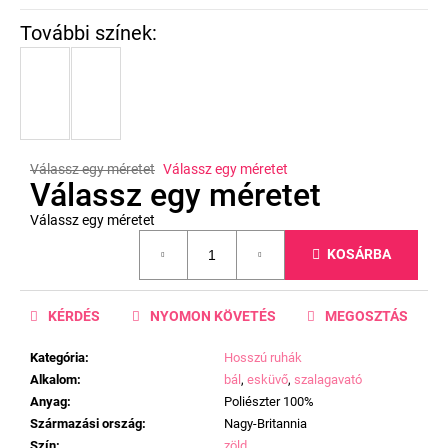
Válassz egy méretet
Válassz egy méretet
Válassz egy méretet
Válassz egy méretet
Egységár:
KOSÁRBA
KÉRDÉS
NYOMON KÖVETÉS
MEGOSZTÁS
Kategória
:
Hosszú ruhák
Alkalom
:
bál
,
esküvő
,
szalagavató
Anyag
:
Poliészter 100%
Származási ország
:
Nagy-Britannia
Szín
:
zöld