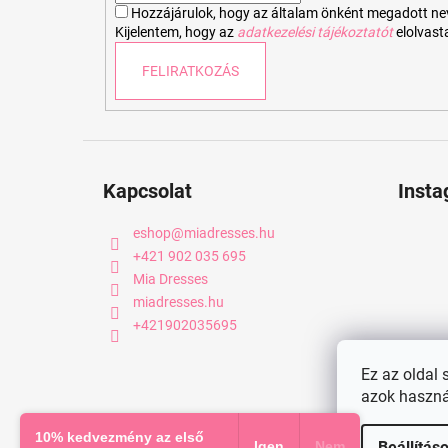
Hozzájárulok, hogy az általam önként megadott nevem
Kijelentem, hogy az
adatkezelési tájékoztatót
elolvas
FELIRATKOZÁS
Kapcsolat
Inst
eshop
@
miadresses.hu
+421 902 035 695
Mia Dresses
miadresses.hu
+421902035695
Ez az oldal 
azok haszná
Copyright 2026
miadresses.hu
. Minden jog fenntartva.
10% kedvezmény az első
Igen
Nem
Beállítás