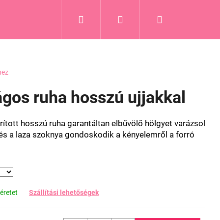
Keresés
Bejelentkezés
Kosár
hez
ágos ruha hosszú ujjakkal
rított hosszú ruha garantáltan elbűvölő hölgyet varázsol
 és a laza szoknya gondoskodik a kényelemről a forró
éretet
Szállítási lehetőségek