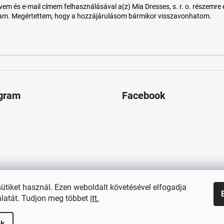
 és e-mail címem felhasználásával a(z) Mia Dresses, s. r. o. részemre e-m
tam. Megértettem, hogy a hozzájárulásom bármikor visszavonhatom.
agram
Facebook
sütiket használ. Ezen weboldalt követésével elfogadja
latát. Tudjon meg többet
itt.
ok