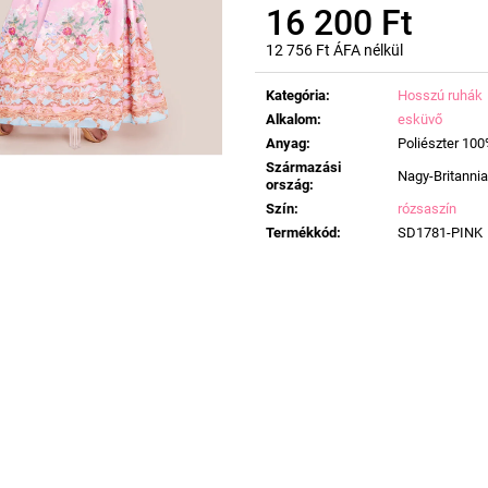
16 200 Ft
12 756 Ft ÁFA nélkül
Egységár:
Kategória
:
Hosszú ruhák
Alkalom
:
esküvő
Anyag
:
Poliészter 10
Származási
Nagy-Britannia
ország
:
Szín
:
rózsaszín
Termékkód
:
SD1781-PINK