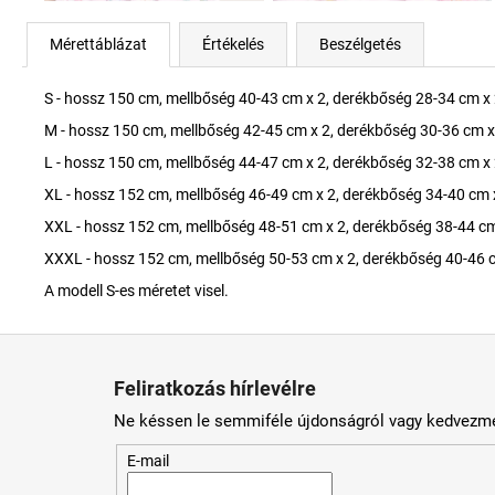
Mérettáblázat
Értékelés
Beszélgetés
S - hossz 150 cm, mellbőség 40-43 cm x 2, derékbőség 28-34 cm x 
M - hossz 150 cm, mellbőség 42-45 cm x 2, derékbőség 30-36 cm x
L - hossz 150 cm, mellbőség 44-47 cm x 2, derékbőség 32-38 cm x 
XL - hossz 152 cm, mellbőség 46-49 cm x 2, derékbőség 34-40 cm 
XXL - hossz 152 cm, mellbőség 48-51 cm x 2, derékbőség 38-44 cm
XXXL - hossz 152 cm, mellbőség 50-53 cm x 2, derékbőség 40-46 c
A modell S-es méretet visel.
L
á
Feliratkozás hírlevélre
b
Ne késsen le semmiféle újdonságról vagy kedvezmé
l
é
E-mail
c