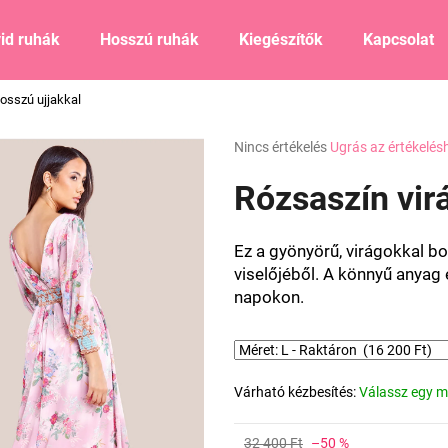
id ruhák
Hosszú ruhák
Kiegészítők
Kapcsolat
osszú ujjakkal
Mit keres?
A
Nincs értékelés
Ugrás az értékelés
termék
átlagos
Rózsaszín vir
KERESÉS
értékelése
5-
ből
Ez a gyönyörű, virágokkal bo
0,0
Ajánljuk
viselőjéből. A könnyű anyag
csillag.
napokon.
Várható kézbesítés:
Válassz egy m
32 400 Ft
–50 %