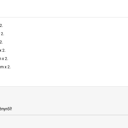
2.
 2.
2.
x 2.
 x 2.
m x 2.
nyről!