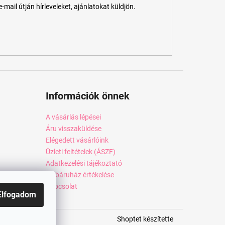
ail útján hírleveleket, ajánlatokat küldjön.
Információk önnek
A vásárlás lépései
Áru visszaküldése
Elégedett vásárlóink
Üzleti feltételek (ÁSZF)
Adatkezelési tájékoztató
Webáruház értékelése
Kapcsolat
Elfogadom
Shoptet készítette