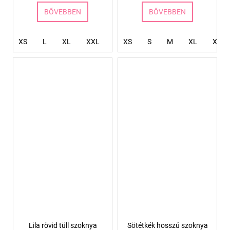
BŐVEBBEN
BŐVEBBEN
XS
L
XL
XXL
XXXL
XS
S
4XL
M
XL
XXL
Lila rövid tüll szoknya
Sötétkék hosszú szoknya