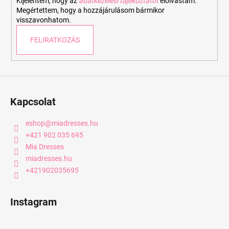
e
Kijelentem, hogy az
adatkezelési tájékoztatót
elolvastam.
Megértettem, hogy a hozzájárulásom bármikor
l
visszavonhatom.
e
m
FELIRATKOZÁS
e
i
Kapcsolat
eshop
@
miadresses.hu
+421 902 035 695
Mia Dresses
miadresses.hu
+421902035695
Instagram