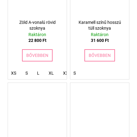
Zöld A-vonalú rövid
Karamell színű hosszú
szoknya
tüll szoknya
Raktáron
Raktáron
22 800 Ft
31 600 Ft
BŐVEBBEN
BŐVEBBEN
XS
S
L
XL
XXL
S
XXXL
4XL