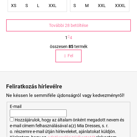
XS
S
L
XXL
S
M
XXL
XXXL
További 28 betöltése
L
1
4
a
L
p
összesen
85
termék
i
o
Fel
s
z
á
t
s
a
L
i
á
r
Feliratkozás hírlevélre
b
á
Ne késsen le semmiféle újdonságról vagy kedvezményről!
n
l
y
é
E-mail
í
c
t
Hozzájárulok, hogy az általam önként megadott nevem és
á
e-mail címem felhasználásával a(z) Mia Dresses, s. r.
s
o. részemre e-mail útján hírleveleket, ajánlatokat küldjön.