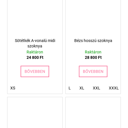
Sötétkék A-vonalú midi
Bézs hosszú szoknya
szoknya
Raktáron
Raktáron
24 800 Ft
28 800 Ft
BŐVEBBEN
BŐVEBBEN
XS
L
XL
XXL
XXXL