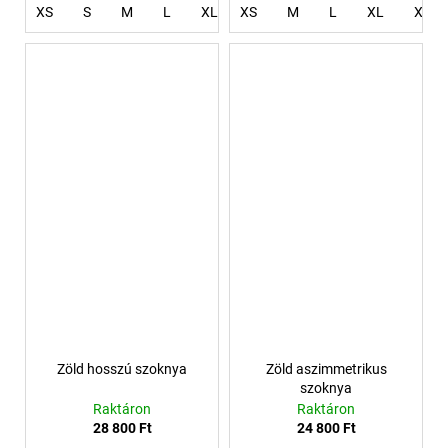
XS
S
M
L
XL
XS
XXL
M
XXXL
L
XL
4XL
XXL
Zöld hosszú szoknya
Zöld aszimmetrikus
szoknya
Raktáron
Raktáron
28 800 Ft
24 800 Ft