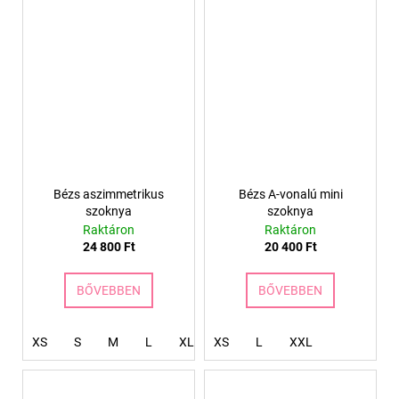
Bézs aszimmetrikus
Bézs A-vonalú mini
szoknya
szoknya
Raktáron
Raktáron
24 800 Ft
20 400 Ft
BŐVEBBEN
BŐVEBBEN
XS
S
M
L
XL
XS
XXL
L
XXXL
XXL
4XL