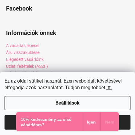
Facebook
Információk önnek
A vásárlás lépései
Áru visszaküldése
Elégedett vásárlóink
Üzleti feltételek (ÁSZF)
Adatkezelési tájékoztató
Webáruház értékelése
Ez az oldal sütiket használ. Ezen weboldalt követésével
Kapcsolat
elfogadja azok használatát. Tudjon meg többet
itt.
Blog
Beállítások
Shoptet készítette
10% kedvezmény az első
Elfogadom
Igen
Nem
Copyright 2026
miadresses.hu
. Minden jog fenntartva.
vásárlásra?