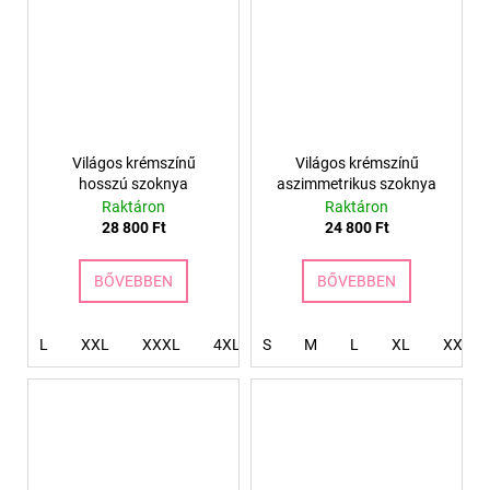
Világos krémszínű
Világos krémszínű
hosszú szoknya
aszimmetrikus szoknya
Raktáron
Raktáron
28 800 Ft
24 800 Ft
BŐVEBBEN
BŐVEBBEN
L
XXL
XXXL
4XL
S
M
L
XL
XXL