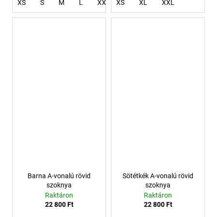
XS
S
M
L
XXL
XS
XXXL
XL
4XL
XXL
Barna A-vonalú rövid
Sötétkék A-vonalú rövid
szoknya
szoknya
Raktáron
Raktáron
22 800 Ft
22 800 Ft