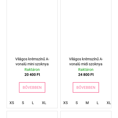
Világos krémszínű A-
Világos krémszínű A-
vonalú mini szoknya
vonalú midi szoknya
Raktáron
Raktáron
20 400 Ft
24 800 Ft
BŐVEBBEN
BŐVEBBEN
XS
S
L
XL
XS
S
M
L
XL