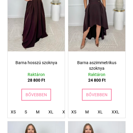
k
z
e
é
A
k
s
j
l
e
á
i
n
l
s
j
t
u
á
k
Barna hosszú szoknya
Barna aszimmetrikus
j
szoknya
a
Raktáron
Raktáron
28 800 Ft
24 800 Ft
BŐVEBBEN
BŐVEBBEN
XS
S
M
XL
XXL
XS
4XL
M
XL
XXL
X