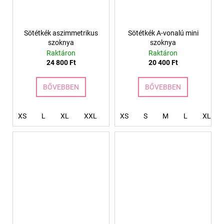
Sötétkék aszimmetrikus
Sötétkék A-vonalú mini
szoknya
szoknya
Raktáron
Raktáron
24 800 Ft
20 400 Ft
BŐVEBBEN
BŐVEBBEN
XS
L
XL
XXL
XXXL
XS
S
4XL
M
L
XL