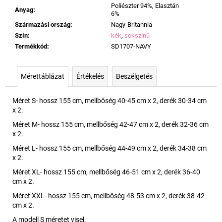
Poliészter 94%, Elasztán
Anyag
:
6%
Származási ország
:
Nagy-Britannia
Szín
:
kék
,
sokszínű
Termékkód
:
SD1707-NAVY
Mérettáblázat
Értékelés
Beszélgetés
Méret S- hossz 155 cm, mellbőség 40-45 cm x 2, derék 30-34 cm
x 2.
Méret M- hossz 155 cm, mellbőség 42-47 cm x 2, derék 32-36 cm
x 2.
Méret L- hossz 155 cm, mellbőség 44-49 cm x 2, derék 34-38 cm
x 2.
Méret XL- hossz 155 cm, mellbőség 46-51 cm x 2, derék 36-40
cm x 2.
Méret XXL- hossz 155 cm, mellbőség 48-53 cm x 2, derék 38-42
cm x 2.
A modell S méretet visel.