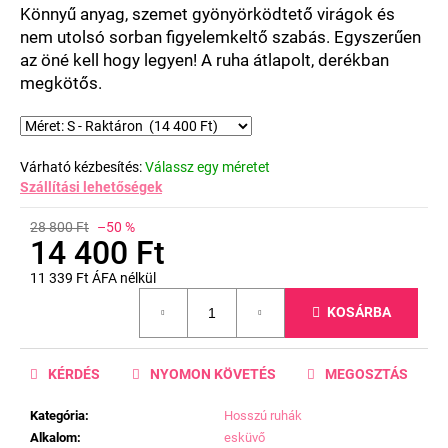
csillag.
Könnyű anyag, szemet gyönyörködtető virágok és
nem utolsó sorban figyelemkeltő szabás. Egyszerűen
az öné kell hogy legyen! A ruha átlapolt, derékban
megkötős.
Várható kézbesítés:
Válassz egy méretet
Szállítási lehetőségek
28 800 Ft
–50 %
14 400 Ft
11 339 Ft ÁFA nélkül
Egységár:
KOSÁRBA
KÉRDÉS
NYOMON KÖVETÉS
MEGOSZTÁS
Kategória
:
Hosszú ruhák
Alkalom
:
esküvő