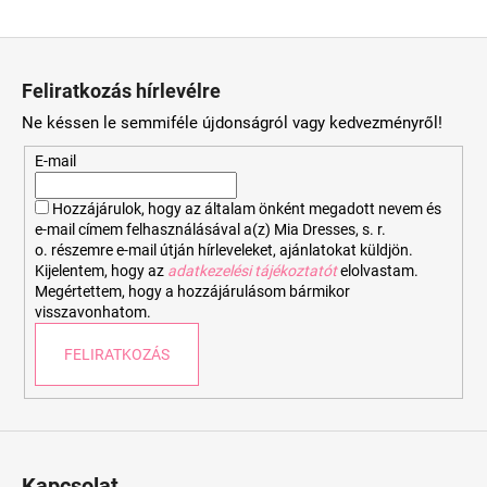
L
á
Feliratkozás hírlevélre
b
Ne késsen le semmiféle újdonságról vagy kedvezményről!
l
é
E-mail
c
Hozzájárulok, hogy az általam önként megadott nevem és
e-mail címem felhasználásával a(z) Mia Dresses, s. r.
o. részemre e-mail útján hírleveleket, ajánlatokat küldjön.
Kijelentem, hogy az
adatkezelési tájékoztatót
elolvastam.
Megértettem, hogy a hozzájárulásom bármikor
visszavonhatom.
FELIRATKOZÁS
Kapcsolat