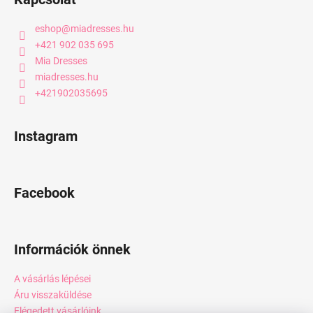
eshop
@
miadresses.hu
+421 902 035 695
Mia Dresses
miadresses.hu
+421902035695
Instagram
Facebook
Információk önnek
A vásárlás lépései
Áru visszaküldése
Elégedett vásárlóink