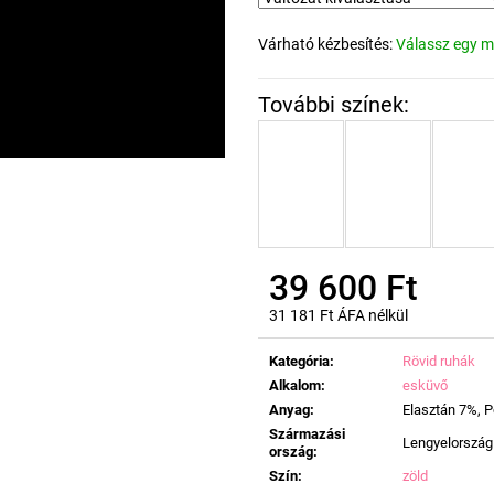
Várható kézbesítés:
Válassz egy m
39 600 Ft
31 181 Ft ÁFA nélkül
Egységár:
Kategória
:
Rövid ruhák
Alkalom
:
esküvő
Anyag
:
Elasztán 7%, P
Származási
Lengyelország
ország
:
Szín
:
zöld