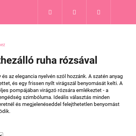
Keresés
Bejelentkezés
Kosár
Blog
hez
thezálló ruha rózsával
 és az elegancia nyelvén szól hozzánk. A szatén anyag
ettet, és egy frissen nyílt virágszál benyomását kelti. A
eljes pompájában virágzó rózsára emlékeztet - a
yengédség szimbóluma. Ideális választás minden
eretnél és megjelenéseddel felejthetetlen benyomást
ódik.