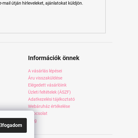
ail útján hírleveleket, ajánlatokat küldjön.
Információk önnek
A vásárlás lépései
Áru visszaküldése
Elégedett vásárlóink
Üzleti feltételek (ÁSZF)
Adatkezelési tájékoztató
Webáruház értékelése
Kapcsolat
Blog
Elfogadom