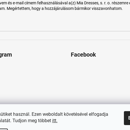
 és e-mail címem felhasználásával a(z) Mia Dresses, s. r. o. részemre e-m
tam. Megértettem, hogy a hozzájárulásom bármikor visszavonhatom.
agram
Facebook
sütiket használ. Ezen weboldalt követésével elfogadja
latát. Tudjon meg többet
itt.