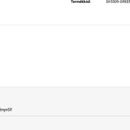
Termékkód
:
SK5509-GREE
nyről!