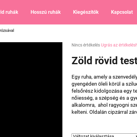
id ruhák
Hosszú ruhák
Kiegészítők
Kapcsolat
 rózsával
Mit keres?
A
Nincs értékelés
Ugrás az értékelés
termék
átlagos
Zöld rövid tes
KERESÉS
értékelése
5-
ből
Egy ruha, amely a szenvedély
0,0
Ajánljuk
gyengéden öleli körül a szilu
csillag.
felsőrész kidolgozása egy t
nőiesség, a szépség és a g
alkalomra, ahol ragyogni sz
kelteni. Oldalán cipzárral zár