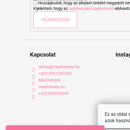
Hozzájárulok, hogy az általam önként megadott nevem
Kijelentem, hogy az
adatkezelési tájékoztatót
elolvas
FELIRATKOZÁS
Kapcsolat
Inst
eshop
@
miadresses.hu
+421 902 035 695
Mia Dresses
miadresses.hu
+421902035695
Ez az oldal 
azok haszná