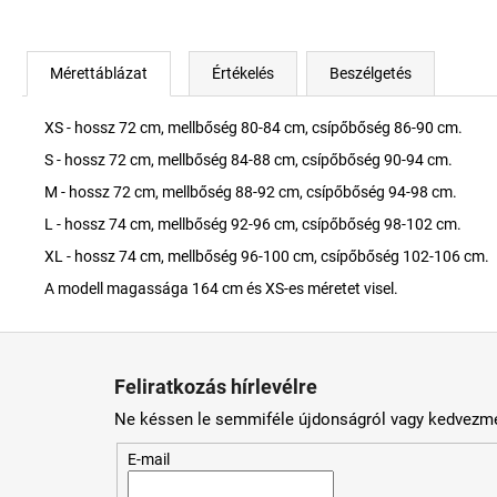
Mérettáblázat
Értékelés
Beszélgetés
XS - hossz 72 cm, mellbőség 80-84 cm, csípőbőség 86-90 cm.
S - hossz 72 cm, mellbőség 84-88 cm, csípőbőség 90-94 cm.
M - hossz 72 cm, mellbőség 88-92 cm, csípőbőség 94-98 cm.
L - hossz 74 cm, mellbőség 92-96 cm, csípőbőség 98-102 cm.
XL - hossz 74 cm, mellbőség 96-100 cm, csípőbőség 102-106 cm.
A modell magassága 164 cm és XS-es méretet visel.
L
á
Feliratkozás hírlevélre
b
Ne késsen le semmiféle újdonságról vagy kedvezmé
l
é
E-mail
c