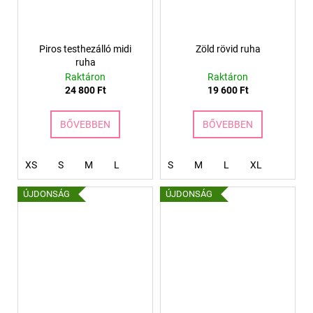
Piros testhezálló midi
Zöld rövid ruha
ruha
Raktáron
Raktáron
24 800 Ft
19 600 Ft
BŐVEBBEN
BŐVEBBEN
XS
S
M
L
S
M
L
XL
ÚJDONSÁG
ÚJDONSÁG