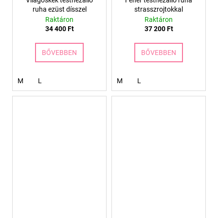
Világoskék testhezálló
Fehér testhezálló ruha
ruha ezüst dísszel
strasszrojtokkal
Raktáron
Raktáron
34 400 Ft
37 200 Ft
BŐVEBBEN
BŐVEBBEN
M
L
M
L