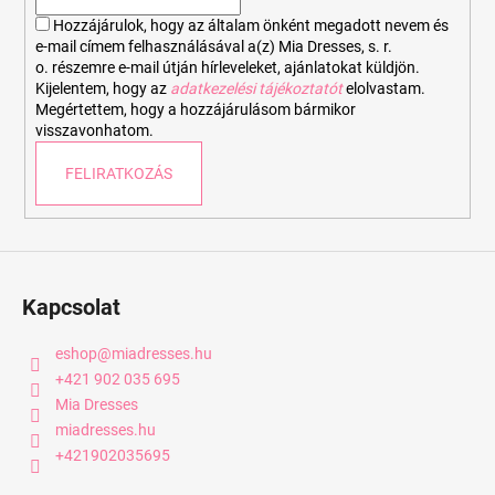
c
t
Hozzájárulok, hogy az általam önként megadott nevem és
á
e-mail címem felhasználásával a(z) Mia Dresses, s. r.
s
o. részemre e-mail útján hírleveleket, ajánlatokat küldjön.
e
Kijelentem, hogy az
adatkezelési tájékoztatót
elolvastam.
Megértettem, hogy a hozzájárulásom bármikor
l
visszavonhatom.
e
m
FELIRATKOZÁS
e
i
Kapcsolat
eshop
@
miadresses.hu
+421 902 035 695
Mia Dresses
miadresses.hu
+421902035695