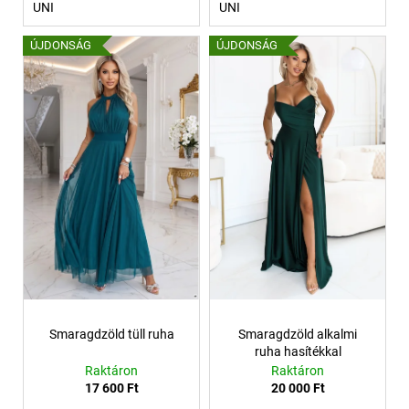
UNI
UNI
ÚJDONSÁG
ÚJDONSÁG
Smaragdzöld tüll ruha
Smaragdzöld alkalmi
ruha hasítékkal
Raktáron
Raktáron
17 600 Ft
20 000 Ft