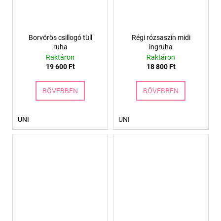
Borvörös csillogó tüll
Régi rózsaszín midi
ruha
ingruha
Raktáron
Raktáron
19 600 Ft
18 800 Ft
BŐVEBBEN
BŐVEBBEN
UNI
UNI