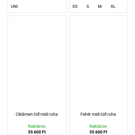
UNI
XS
S
M
XL
Ciklámen tüll midi ruha
Fehér midi tüll ruha
Raktáron
Raktáron
55 600 Ft
55 600 Ft