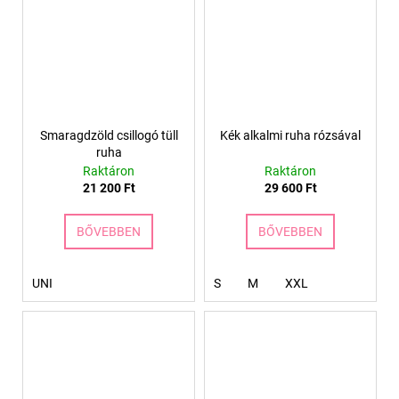
Smaragdzöld csillogó tüll
Kék alkalmi ruha rózsával
ruha
Raktáron
Raktáron
21 200 Ft
29 600 Ft
BŐVEBBEN
BŐVEBBEN
UNI
S
M
XXL