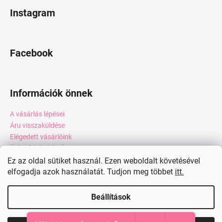
Instagram
Facebook
Információk önnek
A vásárlás lépései
Áru visszaküldése
Elégedett vásárlóink
Üzleti feltételek (ÁSZF)
Adatkezelési tájékoztató
Ez az oldal sütiket használ. Ezen weboldalt követésével
Webáruház értékelése
elfogadja azok használatát. Tudjon meg többet
itt.
Kapcsolat
Beállítások
Shoptet készítette