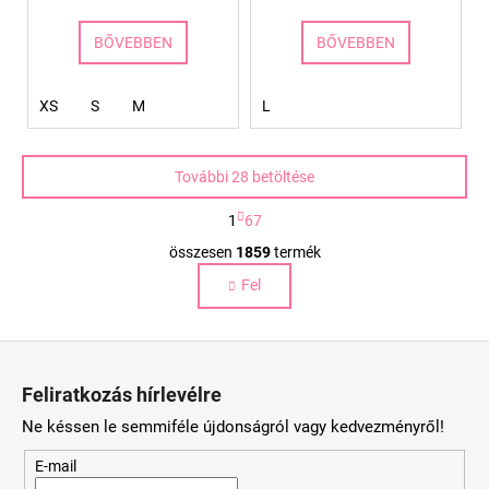
BŐVEBBEN
BŐVEBBEN
XS
S
M
L
További 28 betöltése
L
1
67
a
L
p
összesen
1859
termék
i
o
Fel
s
z
á
t
s
a
L
i
á
r
Feliratkozás hírlevélre
b
á
Ne késsen le semmiféle újdonságról vagy kedvezményről!
n
l
y
é
E-mail
í