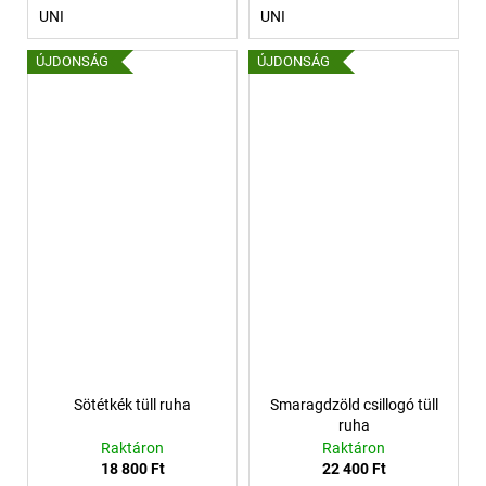
UNI
UNI
ÚJDONSÁG
ÚJDONSÁG
Sötétkék tüll ruha
Smaragdzöld csillogó tüll
ruha
Raktáron
Raktáron
18 800 Ft
22 400 Ft