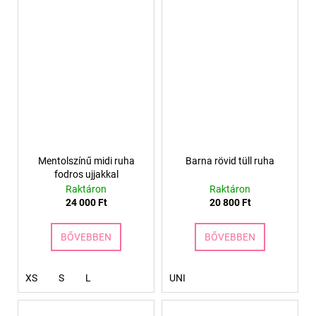
Mentolszínű midi ruha
Barna rövid tüll ruha
fodros ujjakkal
Raktáron
Raktáron
24 000 Ft
20 800 Ft
BŐVEBBEN
BŐVEBBEN
XS
S
L
UNI