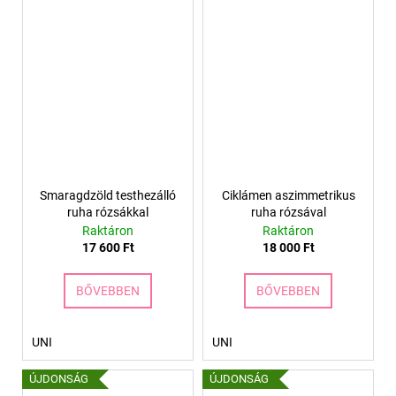
Smaragdzöld testhezálló
Ciklámen aszimmetrikus
ruha rózsákkal
ruha rózsával
Raktáron
Raktáron
17 600 Ft
18 000 Ft
BŐVEBBEN
BŐVEBBEN
UNI
UNI
ÚJDONSÁG
ÚJDONSÁG