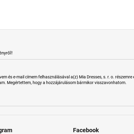
nyről!
 és e-mail címem felhasználásával a(z) Mia Dresses, s. r. o. részemre e-m
tam. Megértettem, hogy a hozzájárulásom bármikor visszavonhatom.
agram
Facebook