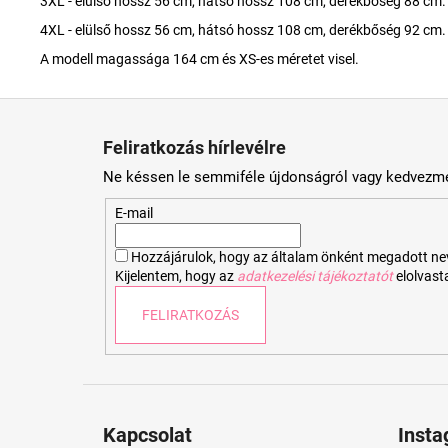
3XL - elülső hossz 56 cm, hátsó hossz 108 cm, derékbőség 88 cm.
4XL - elülső hossz 56 cm, hátsó hossz 108 cm, derékbőség 92 cm.
A modell magassága 164 cm és XS-es méretet visel.
L
á
Feliratkozás hírlevélre
b
Ne késsen le semmiféle újdonságról vagy kedvezmé
l
é
E-mail
c
Hozzájárulok, hogy az általam önként megadott nevem
Kijelentem, hogy az
adatkezelési tájékoztatót
elolvas
FELIRATKOZÁS
Kapcsolat
Inst