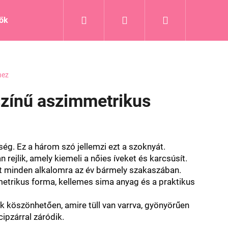
Keresés
Bejelentkezés
Kosár
tők
Blog
hez
zínű aszimmetrikus
ség. Ez a három szó jellemzi ezt a szoknyát.
ejlik, amely kiemeli a nőies íveket és karcsúsít.
t minden alkalomra az év bármely szakaszában.
etrikus forma, kellemes sima anyag és a praktikus
 köszönhetően, amire tüll van varrva, gyönyörűen
cipzárral záródik.