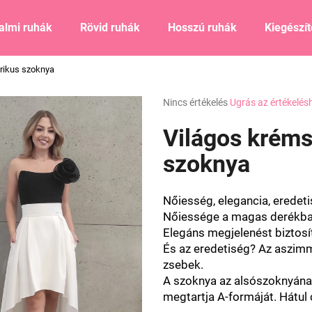
almi ruhák
Rövid ruhák
Hosszú ruhák
Kiegészí
rikus szoknya
Mit keres?
A
Nincs értékelés
Ugrás az értékelés
termék
átlagos
Világos kréms
KERESÉS
értékelése
5-
szoknya
ből
0,0
Ajánljuk
csillag.
Nőiesség, elegancia, eredeti
Nőiessége a magas derékban r
Elegáns megjelenést biztosí
És az eredetiség? Az aszimm
zsebek.
A szoknya az alsószoknyának
megtartja A-formáját.
Hátul 