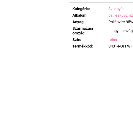
Egységár:
Kategória
:
Szoknyák
Alkalom
:
bál
,
esküvő
,
sz
Anyag
:
Poliészter 95%
Származási
Lengyelország
ország
:
Szín
:
fehér
Termékkód
:
S4314-OFFWH