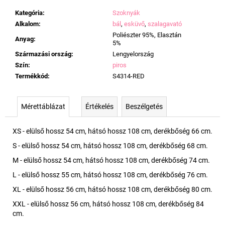
Kategória
:
Szoknyák
Alkalom
:
bál
,
esküvő
,
szalagavató
Poliészter 95%, Elasztán
Anyag
:
5%
Származási ország
:
Lengyelország
Szín
:
piros
Termékkód
:
S4314-RED
Mérettáblázat
Értékelés
Beszélgetés
XS - elülső hossz 54 cm, hátsó hossz 108 cm, derékbőség 66 cm.
S - elülső hossz 54 cm, hátsó hossz 108 cm, derékbőség 68 cm.
M - elülső hossz 54 cm, hátsó hossz 108 cm, derékbőség 74 cm.
L - elülső hossz 55 cm, hátsó hossz 108 cm, derékbőség 76 cm.
XL - elülső hossz 56 cm, hátsó hossz 108 cm, derékbőség 80 cm.
XXL - elülső hossz 56 cm, hátsó hossz 108 cm, derékbőség 84
cm.