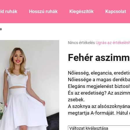
id ruhák
Hosszú ruhák
Kiegészítők
Kapcsolat
a
Mit keres?
A
Nincs értékelés
Ugrás az értékelés
termék
átlagos
Fehér aszimm
KERESÉS
értékelése
5-
ből
Nőiesség, elegancia, eredeti
0,0
Ajánljuk
Nőiessége a magas derékban r
csillag.
Elegáns megjelenést biztosí
És az eredetiség? Az aszimm
zsebek.
A szoknya az alsószoknyának
megtartja A-formáját.
Hátul 