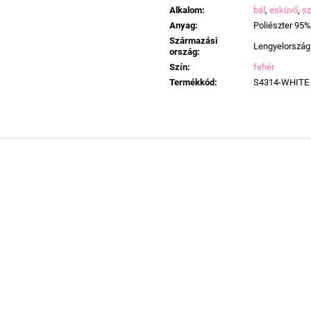
Alkalom
:
bál
,
esküvő
,
sz
Anyag
:
Poliészter 95%
Származási
Lengyelország
ország
:
Szín
:
fehér
Termékkód
:
S4314-WHITE