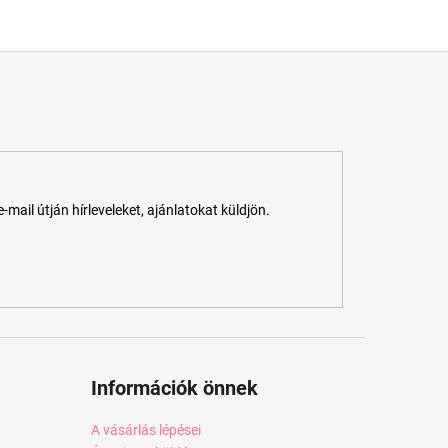
ail útján hírleveleket, ajánlatokat küldjön.
Információk önnek
A vásárlás lépései