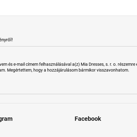
nyről!
 és e-mail címem felhasználásával a(z) Mia Dresses, s. r. o. részemre e-m
tam. Megértettem, hogy a hozzájárulásom bármikor visszavonhatom.
agram
Facebook