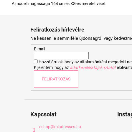
A modell magassága 164 cm és XS-es méretet visel.
L
á
Feliratkozás hírlevélre
b
Ne késsen le semmiféle újdonságról vagy kedvezmé
l
é
E-mail
c
Hozzájárulok, hogy az általam önként megadott nevem
Kijelentem, hogy az
adatkezelési tájékoztatót
elolvas
FELIRATKOZÁS
Kapcsolat
Inst
eshop
@
miadresses.hu