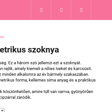
Keresés
Bejelentkezés
Kosár
hez
etrikus szoknya
ség. Ez a három szó jellemzi ezt a szoknyát.
ejlik, amely kiemeli a nőies íveket és karcsúsít.
t minden alkalomra az év bármely szakaszában.
etrikus forma, kellemes sima anyag és a praktikus
 köszönhetően, amire tüll van varrva, gyönyörűen
cipzárral záródik.