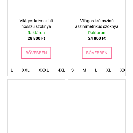
Világos krémszínű
Világos krémszínű
hosszú szoknya
aszimmetrikus szoknya
Raktáron
Raktáron
28 800 Ft
24 800 Ft
BŐVEBBEN
BŐVEBBEN
L
XXL
XXXL
4XL
S
M
L
XL
XXL