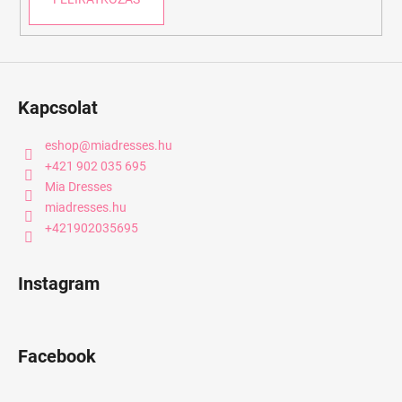
e
i
Kapcsolat
eshop
@
miadresses.hu
+421 902 035 695
Mia Dresses
miadresses.hu
+421902035695
Instagram
Facebook