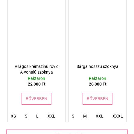
Világos krémszínű rövid
Sárga hosszú szoknya
A-vonalú szoknya
Raktáron
Raktáron
22 800 Ft
28 800 Ft
BŐVEBBEN
BŐVEBBEN
XS
S
L
XXL
S
M
XXL
XXXL