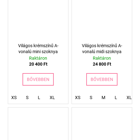
Világos krémszínű A-
Világos krémszínű A-
vonalú mini szoknya
vonalú midi szoknya
Raktáron
Raktáron
20 400 Ft
24 800 Ft
BŐVEBBEN
BŐVEBBEN
XS
S
L
XL
XS
S
M
L
XL