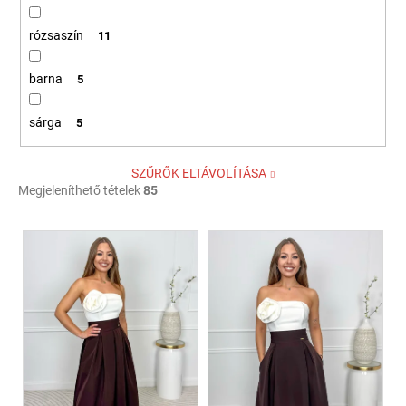
rózsaszín
11
barna
5
sárga
5
SZŰRŐK ELTÁVOLÍTÁSA
Megjeleníthető tételek
85
T
e
r
m
é
k
e
k