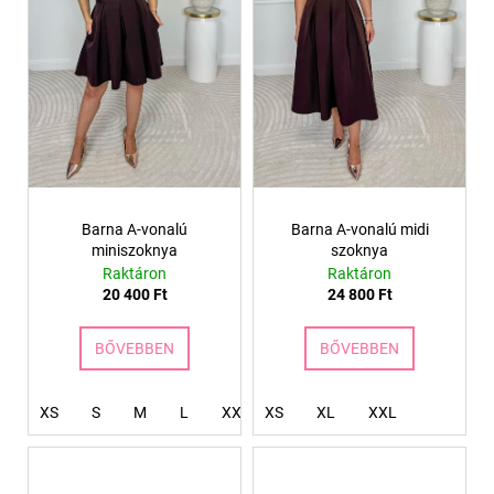
Barna A-vonalú
Barna A-vonalú midi
miniszoknya
szoknya
Raktáron
Raktáron
20 400 Ft
24 800 Ft
BŐVEBBEN
BŐVEBBEN
XS
S
M
L
XXL
XS
XXXL
XL
4XL
XXL