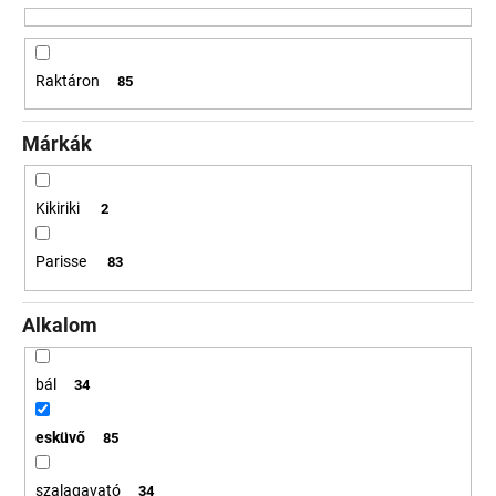
z
é
A
s
Raktáron
85
j
e
á
n
Márkák
l
j
u
Kikiriki
2
k
Parisse
83
Alkalom
bál
34
esküvő
85
szalagavató
34