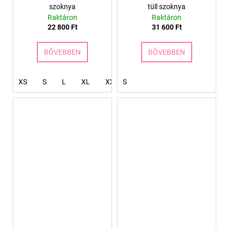
szoknya
tüll szoknya
Raktáron
Raktáron
22 800 Ft
31 600 Ft
BŐVEBBEN
BŐVEBBEN
XS
S
L
XL
XXL
S
XXXL
4XL