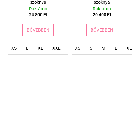
szoknya
szoknya
Raktáron
Raktáron
24 800 Ft
20 400 Ft
BŐVEBBEN
BŐVEBBEN
XS
L
XL
XXL
XXXL
XS
S
4XL
M
L
XL