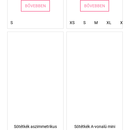
BŐVEBBEN
BŐVEBBEN
S
XS
S
M
XL
XXL
Sötétkék aszimmetrikus
Sötétkék A-vonalú mini