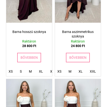
l
i
s
t
á
Barna hosszú szoknya
Barna aszimmetrikus
j
szoknya
a
Raktáron
Raktáron
28 800 Ft
24 800 Ft
BŐVEBBEN
BŐVEBBEN
XS
S
M
XL
XXL
XS
4XL
M
XL
XXL
X