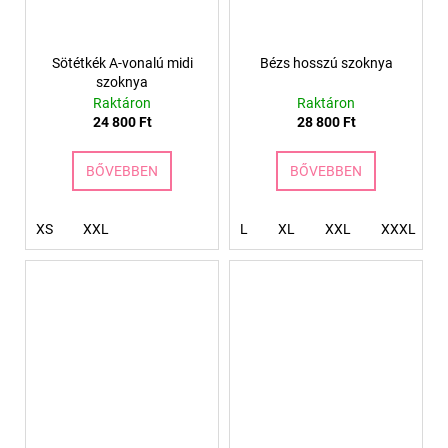
Sötétkék A-vonalú midi
Bézs hosszú szoknya
szoknya
Raktáron
Raktáron
24 800 Ft
28 800 Ft
BŐVEBBEN
BŐVEBBEN
XS
XXL
L
XL
XXL
XXXL