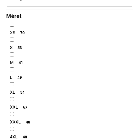
Méret
XS
70
S
53
M
41
L
49
XL
54
XXL
67
XXXL
48
4XL
48