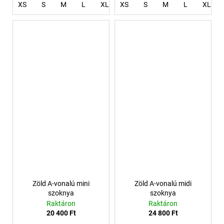
XS
S
M
L
XL
XS
XXXL
S
4XL
M
L
XL
Zöld A-vonalú mini
Zöld A-vonalú midi
szoknya
szoknya
Raktáron
Raktáron
20 400 Ft
24 800 Ft