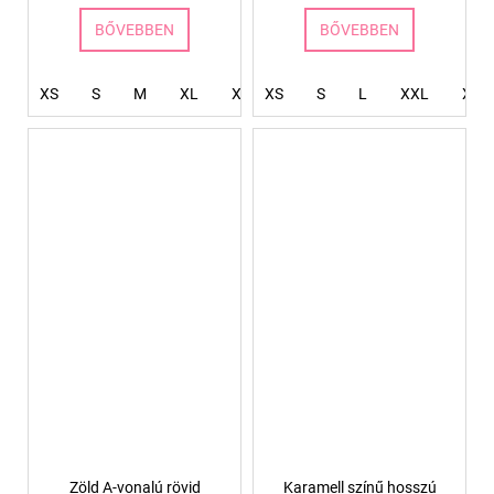
BŐVEBBEN
BŐVEBBEN
XS
S
M
XL
XXL
XS
S
L
XXL
XXX
Zöld A-vonalú rövid
Karamell színű hosszú