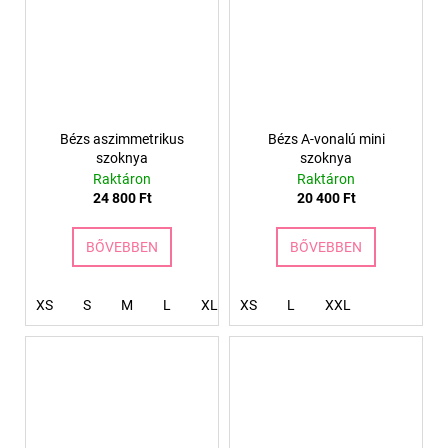
Bézs aszimmetrikus
Bézs A-vonalú mini
szoknya
szoknya
Raktáron
Raktáron
24 800 Ft
20 400 Ft
BŐVEBBEN
BŐVEBBEN
XS
S
M
L
XL
XS
XXL
L
XXXL
XXL
4XL