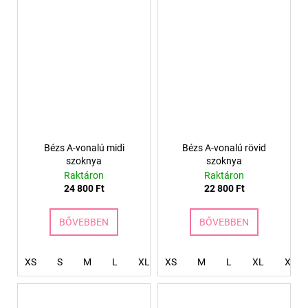
Bézs A-vonalú midi
Bézs A-vonalú rövid
szoknya
szoknya
Raktáron
Raktáron
24 800 Ft
22 800 Ft
BŐVEBBEN
BŐVEBBEN
XS
S
M
L
XL
XS
XXL
M
XXXL
L
XL
4XL
XXL