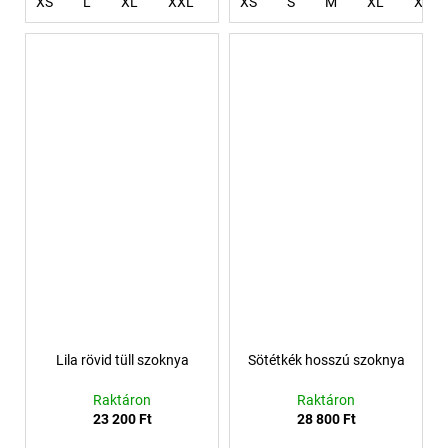
XS
L
XL
XXL
XXXL
XS
S
4XL
M
XL
XXL
Lila rövid tüll szoknya
Sötétkék hosszú szoknya
Raktáron
Raktáron
23 200 Ft
28 800 Ft