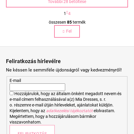
További 28 betöltése
L
1
4
a
L
p
összesen
85
termék
i
o
Fel
s
z
á
t
s
a
L
i
á
r
Feliratkozás hírlevélre
b
á
Ne késsen le semmiféle újdonságról vagy kedvezményről!
n
l
y
é
E-mail
í
c
t
Hozzájárulok, hogy az általam önként megadott nevem és
á
e-mail címem felhasználásával a(z) Mia Dresses, s. r.
s
o. részemre e-mail útján hírleveleket, ajánlatokat küldjön.
e
Kijelentem, hogy az
adatkezelési tájékoztatót
elolvastam.
Megértettem, hogy a hozzájárulásom bármikor
l
visszavonhatom.
e
m
FELIRATKOZÁS