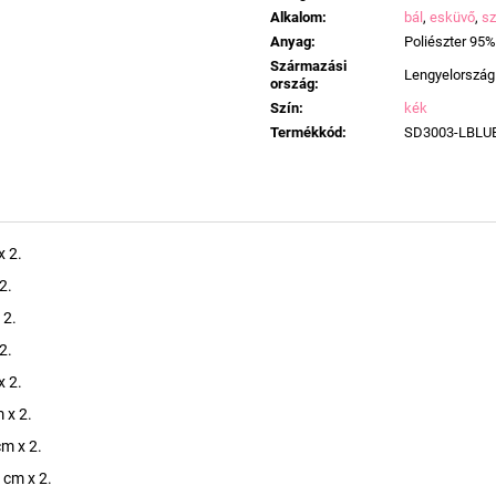
Alkalom
:
bál
,
esküvő
,
sz
Anyag
:
Poliészter 95%
Származási
Lengyelország
ország
:
Szín
:
kék
Termékkód
:
SD3003-LBLU
x 2.
2.
 2.
2.
x 2.
 x 2.
m x 2.
 cm x 2.