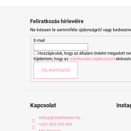
L
á
Feliratkozás hírlevélre
b
Ne késsen le semmiféle újdonságról vagy kedvezmé
l
é
E-mail
c
Hozzájárulok, hogy az általam önként megadott nevem
Kijelentem, hogy az
adatkezelési tájékoztatót
elolvas
FELIRATKOZÁS
Kapcsolat
Inst
eshop
@
miadresses.hu
+421 902 035 695