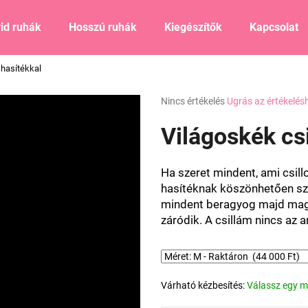
id ruhák
Hosszú ruhák
Kiegészítők
Kapcsolat
 hasítékkal
Mit keres?
A
Nincs értékelés
Ugrás az értékelés
termék
átlagos
Világoskék csi
KERESÉS
értékelése
5-
ből
Ha szeret mindent, ami csil
0,0
Ajánljuk
hasítéknak köszönhetően sze
csillag.
mindent beragyog majd maga 
záródik. A csillám nincs az a
Várható kézbesítés:
Válassz egy m