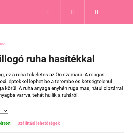
Keresés
Bejelentkezés
Kosár
hez
llogó ruha hasítékkal
log, ez a ruha tökéletes az Ön számára. A magas
xi léptekkel léphet be a terembe és kétségtelenül
körül. A ruha anyaga enyhén rugalmas, hátul cipzárral
nyagba varrva, tehát hullik a ruháról.
éretet
Szállítási lehetőségek