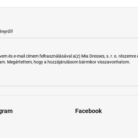
nyről!
 és e-mail címem felhasználásával a(z) Mia Dresses, s. r. o. részemre e-m
tam. Megértettem, hogy a hozzájárulásom bármikor visszavonhatom.
agram
Facebook