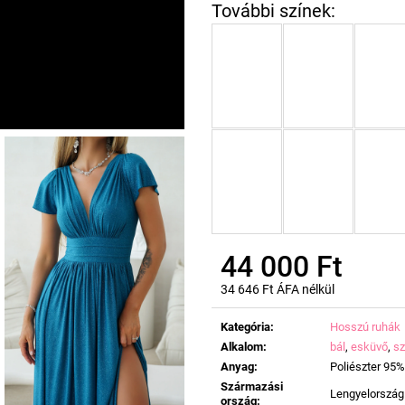
44 000 Ft
34 646 Ft ÁFA nélkül
Egységár:
Kategória
:
Hosszú ruhák
Alkalom
:
bál
,
esküvő
,
sz
Anyag
:
Poliészter 95%
Származási
Lengyelország
ország
: