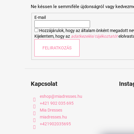
b
Ne késsen le semmiféle újdonságról vagy kedvezmé
l
é
E-mail
c
Hozzájárulok, hogy az általam önként megadott nevem
Kijelentem, hogy az
adatkezelési tájékoztatót
elolvas
FELIRATKOZÁS
Kapcsolat
Inst
eshop
@
miadresses.hu
+421 902 035 695
Mia Dresses
miadresses.hu
+421902035695