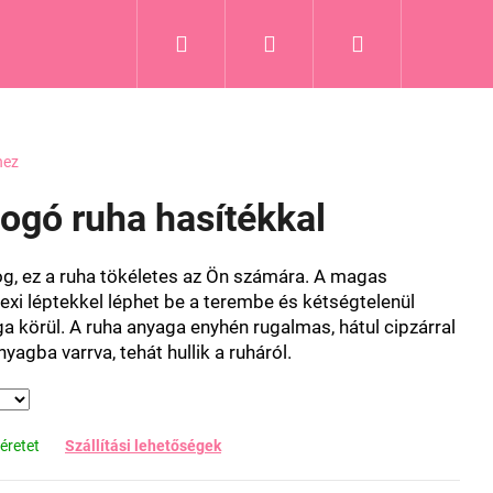
Keresés
Bejelentkezés
Kosár
Blog
hez
logó ruha hasítékkal
log, ez a ruha tökéletes az Ön számára. A magas
xi léptekkel léphet be a terembe és kétségtelenül
körül. A ruha anyaga enyhén rugalmas, hátul cipzárral
nyagba varrva, tehát hullik a ruháról.
éretet
Szállítási lehetőségek