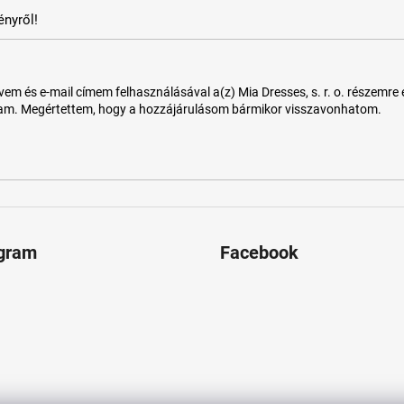
nyről!
 és e-mail címem felhasználásával a(z) Mia Dresses, s. r. o. részemre e-m
tam. Megértettem, hogy a hozzájárulásom bármikor visszavonhatom.
agram
Facebook