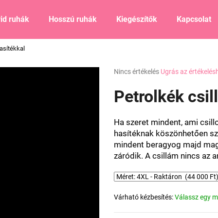
id ruhák
Hosszú ruhák
Kiegészítők
Kapcsolat
hasítékkal
Mit keres?
A
Nincs értékelés
Ugrás az értékelés
termék
átlagos
Petrolkék csil
KERESÉS
értékelése
5-
ből
Ha szeret mindent, ami csil
0,0
Ajánljuk
hasítéknak köszönhetően sze
csillag.
mindent beragyog majd maga 
záródik. A csillám nincs az a
Várható kézbesítés:
Válassz egy m