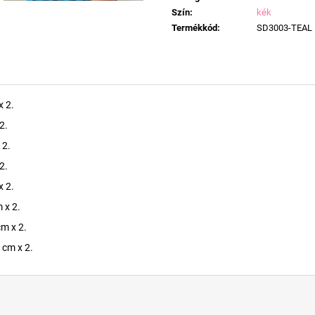
Szín
:
kék
Termékkód
:
SD3003-TEAL
x 2.
2.
 2.
2.
x 2.
 x 2.
m x 2.
 cm x 2.