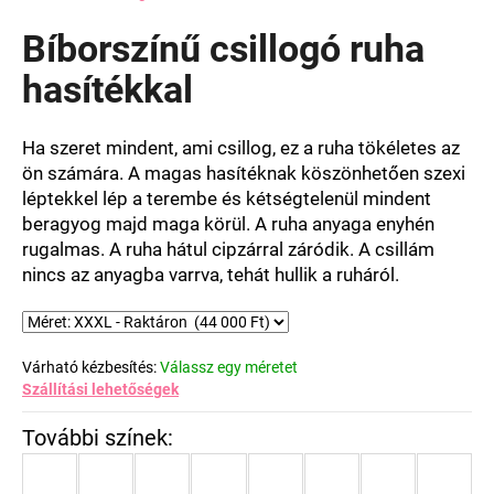
termék
átlagos
Bíborszínű csillogó ruha
értékelése
5-
hasítékkal
ből
0,0
csillag.
Ha szeret mindent, ami csillog, ez a ruha tökéletes az
ön számára. A magas hasítéknak köszönhetően szexi
léptekkel lép a terembe és kétségtelenül mindent
beragyog majd maga körül. A ruha anyaga enyhén
rugalmas. A ruha hátul cipzárral záródik. A csillám
nincs az anyagba varrva, tehát hullik a ruháról.
Várható kézbesítés:
Válassz egy méretet
Szállítási lehetőségek