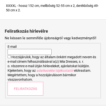
XXXXL - hossz 152 cm, mellbőség 52-55 cm x 2, derékbőség 49-
50 cm x 2.
L
á
Feliratkozás hírlevélre
b
Ne késsen le semmiféle újdonságról vagy kedvezményről!
l
é
E-mail
c
Hozzájárulok, hogy az általam önként megadott nevem és
e-mail címem felhasználásával a(z) Mia Dresses, s. r.
o. részemre e-mail útján hírleveleket, ajánlatokat küldjön.
Kijelentem, hogy az
adatkezelési tájékoztatót
elolvastam.
Megértettem, hogy a hozzájárulásom bármikor
visszavonhatom.
FELIRATKOZÁS