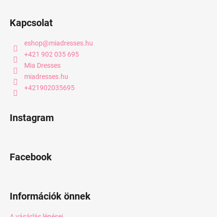
Kapcsolat
eshop
@
miadresses.hu
+421 902 035 695
Mia Dresses
miadresses.hu
+421902035695
Instagram
Facebook
Információk önnek
A vásárlás lépései