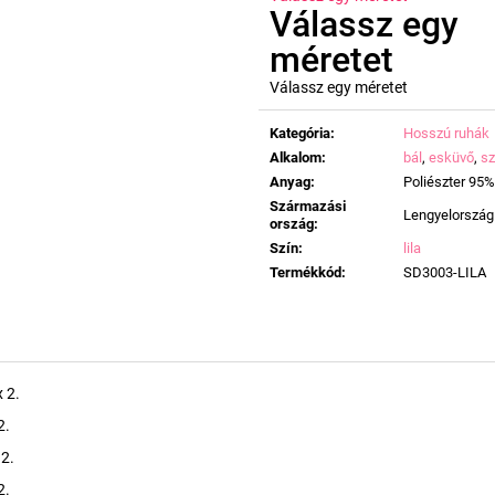
Válassz egy
méretet
Válassz egy méretet
Egységár:
Kategória
:
Hosszú ruhák
Alkalom
:
bál
,
esküvő
,
sz
Anyag
:
Poliészter 95%
Származási
Lengyelország
ország
:
Szín
:
lila
Termékkód
:
SD3003-LILA
 2.
2.
 2.
2.