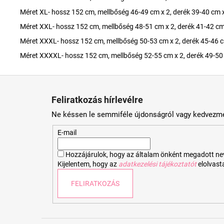
Méret XL- hossz 152 cm, mellbőség 46-49 cm x 2, derék 39-40 cm x
Méret XXL- hossz 152 cm, mellbőség 48-51 cm x 2, derék 41-42 cm
Méret XXXL- hossz 152 cm, mellbőség 50-53 cm x 2, derék 45-46 c
Méret XXXXL- hossz 152 cm, mellbőség 52-55 cm x 2, derék 49-50 
L
á
Feliratkozás hírlevélre
b
Ne késsen le semmiféle újdonságról vagy kedvezmé
l
é
E-mail
c
Hozzájárulok, hogy az általam önként megadott nevem
Kijelentem, hogy az
adatkezelési tájékoztatót
elolvas
FELIRATKOZÁS