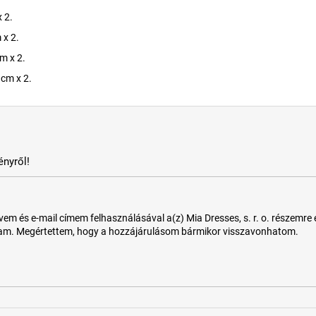
 2.
 x 2.
m x 2.
cm x 2.
nyről!
 és e-mail címem felhasználásával a(z) Mia Dresses, s. r. o. részemre e-m
tam. Megértettem, hogy a hozzájárulásom bármikor visszavonhatom.