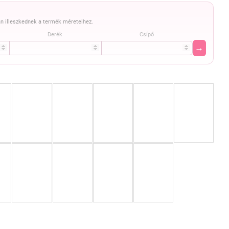
n illeszkednek a termék méreteihez.
Derék
Csípő
→