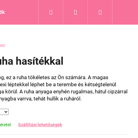
Keresés
Bejelentkezés
Kosár
tők
Blog
hez
ruha hasítékkal
log, ez a ruha tökéletes az Ön számára. A magas
xi léptekkel léphet be a terembe és kétségtelenül
körül. A ruha anyaga enyhén rugalmas, hátul cipzárral
nyagba varrva, tehát hullik a ruháról.
éretet
Szállítási lehetőségek