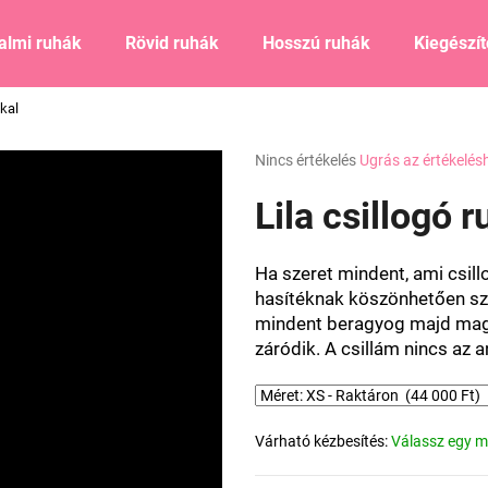
almi ruhák
Rövid ruhák
Hosszú ruhák
Kiegészí
kkal
Mit keres?
A
Nincs értékelés
Ugrás az értékelés
termék
átlagos
Lila csillogó 
KERESÉS
értékelése
5-
ből
Ha szeret mindent, ami csil
0,0
Ajánljuk
hasítéknak köszönhetően sze
csillag.
mindent beragyog majd maga 
záródik. A csillám nincs az a
Várható kézbesítés:
Válassz egy m