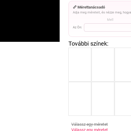
📏 Mérettanácsadó
Adja meg méreteit, és nézze meg, hogya
Mell
Az Ön:
Válassz egy méretet
Válassz egy méretet