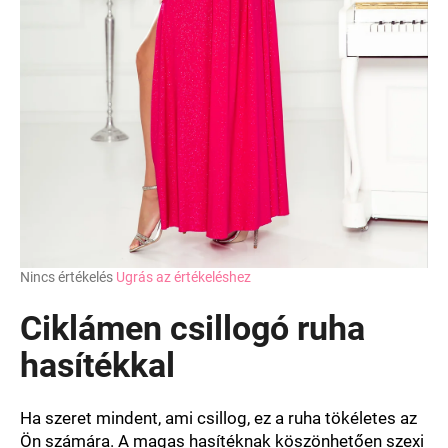
A
Nincs értékelés
Ugrás az értékeléshez
termék
átlagos
Ciklámen csillogó ruha
értékelése
5-
hasítékkal
ből
0,0
csillag.
Ha szeret mindent, ami csillog, ez a ruha tökéletes az
Ön számára. A magas hasítéknak köszönhetően szexi