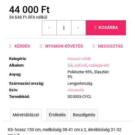
44 000 Ft
34 646 Ft ÁFA nélkül
Egységár:
KOSÁRBA
KÉRDÉS
NYOMON KÖVETÉS
MEGOSZTÁS
Kategória
:
Hosszú ruhák
Alkalom
:
bál
,
esküvő
,
szalagavató
Poliészter 95%, Elasztán
Anyag
:
5%
Származási ország
:
Lengyelország
Szín
:
rózsaszín
Termékkód
:
SD3003-CYCL
Mérettáblázat
Értékelés
Beszélgetés
XS- hossz 150 cm, mellbőség 38-41 cm x 2, derékbőség 31-32