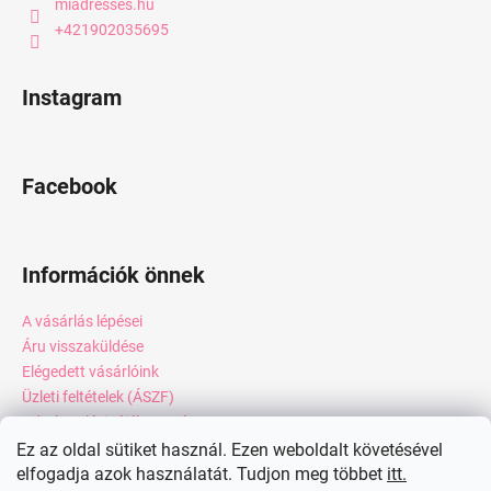
miadresses.hu
+421902035695
Instagram
Facebook
Információk önnek
A vásárlás lépései
Áru visszaküldése
Elégedett vásárlóink
Üzleti feltételek (ÁSZF)
Adatkezelési tájékoztató
Webáruház értékelése
Ez az oldal sütiket használ. Ezen weboldalt követésével
elfogadja azok használatát. Tudjon meg többet
itt.
Kapcsolat