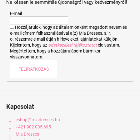
Ne késsen le semmiféle újdonságról vagy kedvezményről!
l
é
E-mail
c
Hozzájárulok, hogy az általam önként megadott nevem és
e-mail címem felhasználásával a(z) Mia Dresses, s. r.
o. részemre e-mail útján hírleveleket, ajánlatokat küldjön.
Kijelentem, hogy az
adatkezelési tájékoztatót
elolvastam.
Megértettem, hogy a hozzájárulásom bármikor
visszavonhatom.
FELIRATKOZÁS
Kapcsolat
eshop
@
miadresses.hu
+421 902 035 695
Mia Dresses