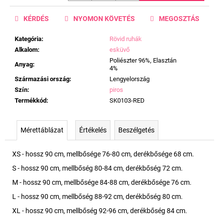
KÉRDÉS
NYOMON KÖVETÉS
MEGOSZTÁS
Kategória
:
Rövid ruhák
Alkalom
:
esküvő
Poliészter 96%, Elasztán
Anyag
:
4%
Származási ország
:
Lengyelország
Szín
:
piros
Termékkód
:
SK0103-RED
Mérettáblázat
Értékelés
Beszélgetés
XS - hossz 90 cm, mellbősége 76-80 cm, derékbősége 68 cm.
S - hossz 90 cm, mellbőség 80-84 cm, derékbőség 72 cm.
M - hossz 90 cm, mellbősége 84-88 cm, derékbősége 76 cm.
L - hossz 90 cm, mellbőség 88-92 cm, derékbőség 80 cm.
XL - hossz 90 cm, mellbőség 92-96 cm, derékbőség 84 cm.