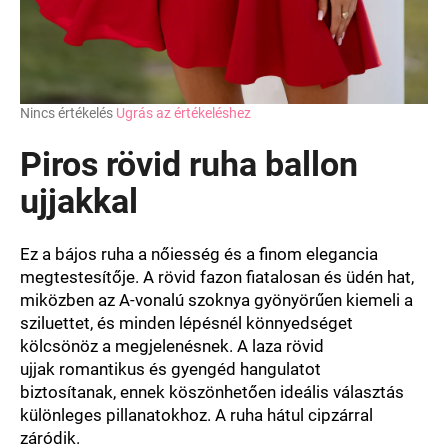
A
Nincs értékelés
Ugrás az értékeléshez
termék
átlagos
Piros rövid ruha ballon
értékelése
5-
ujjakkal
ből
0,0
csillag.
Ez
a bájos
ruha
a
nőiesség
és
a finom
elegancia
megtestesítője
.
A rövid
fazon
fiatalosan
és
üdén hat,
miközben
az
A-vonalú
szoknya
gyönyörűen
kiemeli
a
sziluettet
, és
minden
lépésnél
könnyedséget
kölcsönöz
a megjelenésnek
.
A laza
rövid
ujjak
romantikus
és
gyengéd
hangulatot
biztosítanak
,
ennek köszönhetően
ideális
választás
különleges
pillanatokhoz
. A ruha hátul cipzárral
záródik.