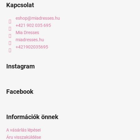
Kapcsolat
eshop
@
miadresses.hu
+421 902 035 695
Mia Dresses
miadresses.hu
+421902035695
Instagram
Facebook
Információk önnek
A vásárlás lépései
Áru visszaküldése