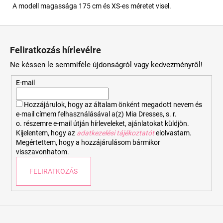
A modell magassága 175 cm és XS-es méretet visel.
L
á
Feliratkozás hírlevélre
b
Ne késsen le semmiféle újdonságról vagy kedvezményről!
l
é
E-mail
c
Hozzájárulok, hogy az általam önként megadott nevem és
e-mail címem felhasználásával a(z) Mia Dresses, s. r.
o. részemre e-mail útján hírleveleket, ajánlatokat küldjön.
Kijelentem, hogy az
adatkezelési tájékoztatót
elolvastam.
Megértettem, hogy a hozzájárulásom bármikor
visszavonhatom.
FELIRATKOZÁS