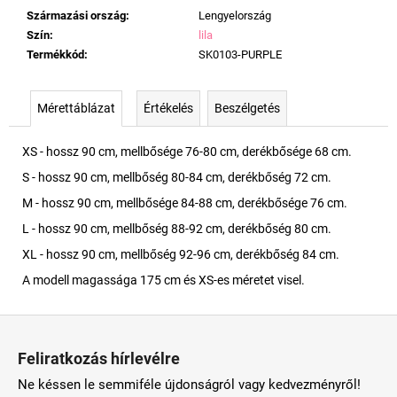
Származási ország
:
Lengyelország
Szín
:
lila
Termékkód
:
SK0103-PURPLE
Mérettáblázat
Értékelés
Beszélgetés
XS - hossz 90 cm, mellbősége 76-80 cm, derékbősége 68 cm.
S - hossz 90 cm, mellbőség 80-84 cm, derékbőség 72 cm.
M - hossz 90 cm, mellbősége 84-88 cm, derékbősége 76 cm.
L - hossz 90 cm, mellbőség 88-92 cm, derékbőség 80 cm.
XL - hossz 90 cm, mellbőség 92-96 cm, derékbőség 84 cm.
A modell magassága 175 cm és XS-es méretet visel.
L
á
Feliratkozás hírlevélre
b
Ne késsen le semmiféle újdonságról vagy kedvezményről!
l