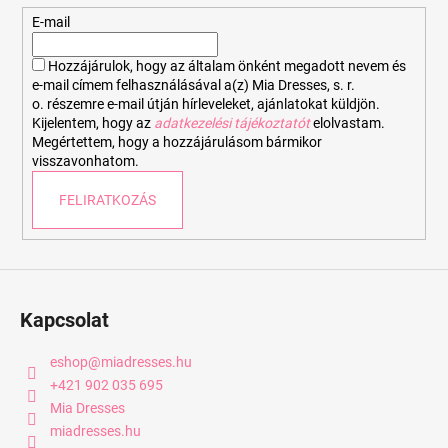
é
E-mail
c
Hozzájárulok, hogy az általam önként megadott nevem és
e-mail címem felhasználásával a(z) Mia Dresses, s. r.
o. részemre e-mail útján hírleveleket, ajánlatokat küldjön.
Kijelentem, hogy az
adatkezelési tájékoztatót
elolvastam.
Megértettem, hogy a hozzájárulásom bármikor
visszavonhatom.
FELIRATKOZÁS
Kapcsolat
eshop
@
miadresses.hu
+421 902 035 695
Mia Dresses
miadresses.hu