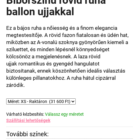
értékelése
5-
ballon ujjakkal
ből
0,0
csillag.
Ez
a bájos
ruha
a
nőiesség
és
a finom
elegancia
megtestesítője
.
A rövid
fazon
fiatalosan
és
üdén hat,
miközben
az
A-vonalú
szoknya
gyönyörűen
kiemeli
a
sziluettet
, és
minden
lépésnél
könnyedséget
kölcsönöz
a megjelenésnek
.
A laza
rövid
ujjak
romantikus
és
gyengéd
hangulatot
biztosítanak
,
ennek köszönhetően
ideális
választás
különleges
pillanatokhoz
. A ruha hátul cipzárral
záródik.
Várható kézbesítés:
Válassz egy méretet
Szállítási lehetőségek