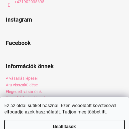
+421902035695
Instagram
Facebook
Információk önnek
A vásárlás lépései
Áru visszaküldése
Elégedett vásárlóink
Üzleti feltételek (ÁSZF)
Adatkezelési tájékoztató
Ez az oldal sütiket használ. Ezen weboldalt követésével
elfogadja azok használatát. Tudjon meg többet
itt.
Webáruház értékelése
Kapcsolat
Beállítások