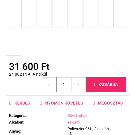
31 600 Ft
24 882 Ft ÁFA nélkül
Egységár:
KOSÁRBA
KÉRDÉS
NYOMON KÖVETÉS
MEGOSZTÁS
Kategória
:
Rövid ruhák
Alkalom
:
esküvő
Poliészter 96%, Elasztán
Anyag
:
4%