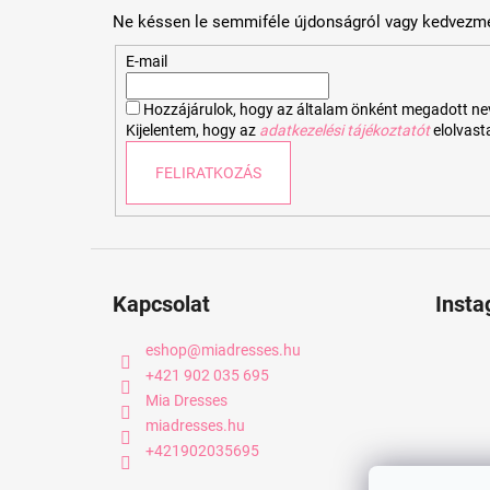
b
Ne késsen le semmiféle újdonságról vagy kedvezmé
l
é
E-mail
c
Hozzájárulok, hogy az általam önként megadott nevem
Kijelentem, hogy az
adatkezelési tájékoztatót
elolvas
FELIRATKOZÁS
Kapcsolat
Inst
eshop
@
miadresses.hu
+421 902 035 695
Mia Dresses
miadresses.hu
+421902035695