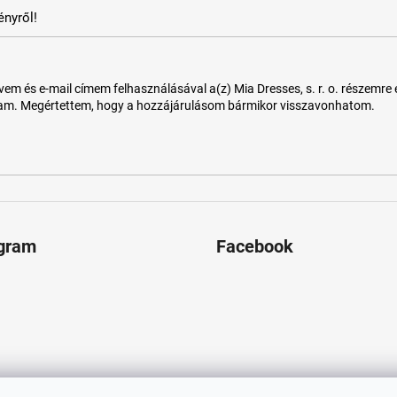
nyről!
 és e-mail címem felhasználásával a(z) Mia Dresses, s. r. o. részemre e-m
tam. Megértettem, hogy a hozzájárulásom bármikor visszavonhatom.
agram
Facebook