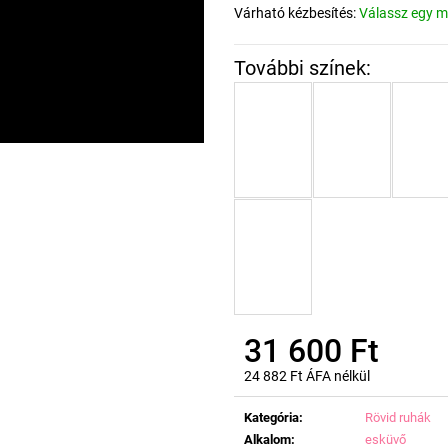
Várható kézbesítés:
Válassz egy m
31 600 Ft
24 882 Ft ÁFA nélkül
Egységár:
Kategória
:
Rövid ruhák
Alkalom
:
esküvő