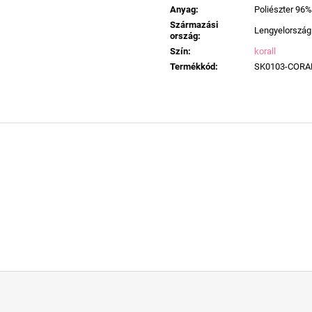
Anyag
:
Poliészter 96%
Származási
Lengyelország
ország
:
Szín
:
korall
Termékkód
:
SK0103-CORA