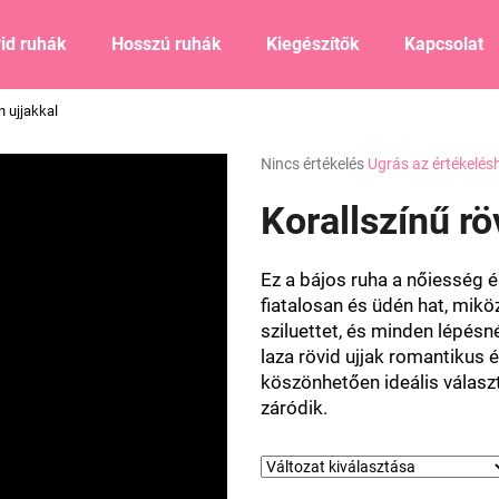
id ruhák
Hosszú ruhák
Kiegészítők
Kapcsolat
n ujjakkal
Mit keres?
A
Nincs értékelés
Ugrás az értékelés
termék
átlagos
Korallszínű rö
KERESÉS
értékelése
5-
ből
Ez
a bájos
ruha
a
nőiesség
é
0,0
Ajánljuk
fiatalosan
és
üdén hat, mik
csillag.
sziluettet
, és
minden
lépésn
laza
rövid
ujjak
romantikus
é
köszönhetően
ideális
válasz
záródik.