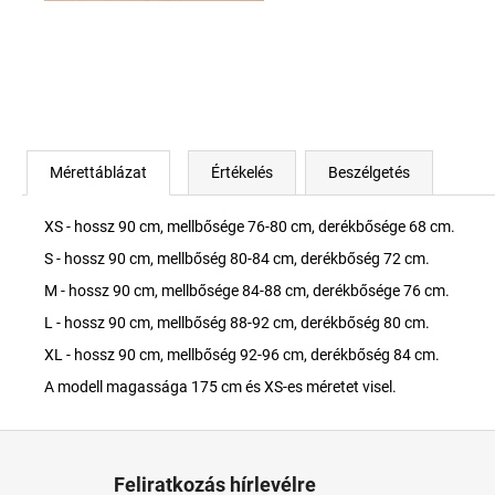
Mérettáblázat
Értékelés
Beszélgetés
XS - hossz 90 cm, mellbősége 76-80 cm, derékbősége 68 cm.
S - hossz 90 cm, mellbőség 80-84 cm, derékbőség 72 cm.
M - hossz 90 cm, mellbősége 84-88 cm, derékbősége 76 cm.
L - hossz 90 cm, mellbőség 88-92 cm, derékbőség 80 cm.
XL - hossz 90 cm, mellbőség 92-96 cm, derékbőség 84 cm.
A modell magassága 175 cm és XS-es méretet visel.
L
á
Feliratkozás hírlevélre