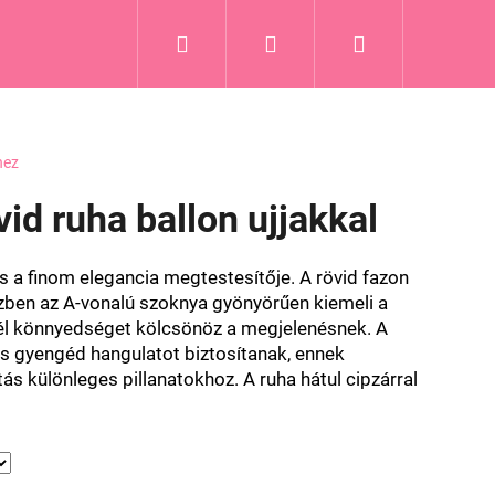
Keresés
Bejelentkezés
Kosár
hez
vid ruha ballon ujjakkal
s
a finom
elegancia
megtestesítője
.
A rövid
fazon
özben
az
A-vonalú
szoknya
gyönyörűen
kiemeli
a
él
könnyedséget
kölcsönöz
a megjelenésnek
.
A
s
gyengéd
hangulatot
biztosítanak
,
ennek
tás
különleges
pillanatokhoz
. A ruha hátul cipzárral