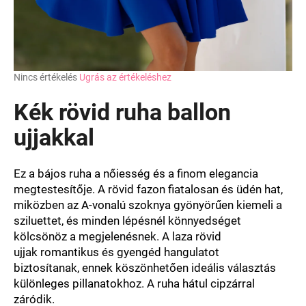
A
Nincs értékelés
Ugrás az értékeléshez
termék
átlagos
Kék rövid ruha ballon
értékelése
5-
ujjakkal
ből
0,0
csillag.
Ez
a bájos
ruha
a
nőiesség
és
a finom
elegancia
megtestesítője
.
A rövid
fazon
fiatalosan
és
üdén hat,
miközben
az
A-vonalú
szoknya
gyönyörűen
kiemeli
a
sziluettet
, és
minden
lépésnél
könnyedséget
kölcsönöz
a megjelenésnek
.
A laza
rövid
ujjak
romantikus
és
gyengéd
hangulatot
biztosítanak
,
ennek köszönhetően
ideális
választás
különleges
pillanatokhoz
. A ruha hátul cipzárral
záródik.