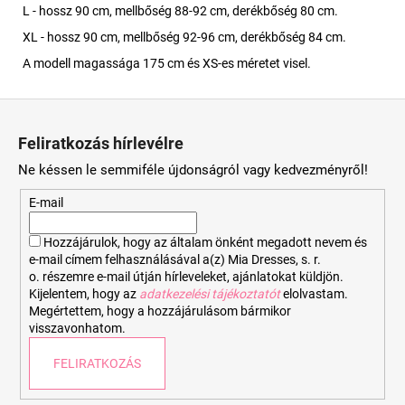
L - hossz 90 cm, mellbőség 88-92 cm, derékbőség 80 cm.
XL - hossz 90 cm, mellbőség 92-96 cm, derékbőség 84 cm.
A modell magassága 175 cm és XS-es méretet visel.
L
á
Feliratkozás hírlevélre
b
Ne késsen le semmiféle újdonságról vagy kedvezményről!
l
é
E-mail
c
Hozzájárulok, hogy az általam önként megadott nevem és
e-mail címem felhasználásával a(z) Mia Dresses, s. r.
o. részemre e-mail útján hírleveleket, ajánlatokat küldjön.
Kijelentem, hogy az
adatkezelési tájékoztatót
elolvastam.
Megértettem, hogy a hozzájárulásom bármikor
visszavonhatom.
FELIRATKOZÁS