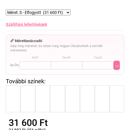
Szállítási lehetőségek
📏 Mérettanácsadó
Adja meg méreteit, és nézze meg, hogyan illeszkednek a termék
méreteihez.
Mell
Derék
Csípő
→
Az Ön:
31 600 Ft
24 882 Ft ÁFA nélkül