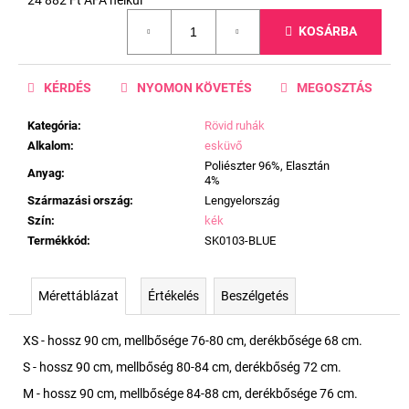
Egységár:
KOSÁRBA
KÉRDÉS
NYOMON KÖVETÉS
MEGOSZTÁS
Kategória
:
Rövid ruhák
Alkalom
:
esküvő
Poliészter 96%, Elasztán
Anyag
:
4%
Származási ország
:
Lengyelország
Szín
:
kék
Termékkód
:
SK0103-BLUE
Mérettáblázat
Értékelés
Beszélgetés
XS - hossz 90 cm, mellbősége 76-80 cm, derékbősége 68 cm.
S - hossz 90 cm, mellbőség 80-84 cm, derékbőség 72 cm.
M - hossz 90 cm, mellbősége 84-88 cm, derékbősége 76 cm.