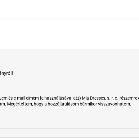
nyről!
 és e-mail címem felhasználásával a(z) Mia Dresses, s. r. o. részemre e-m
tam. Megértettem, hogy a hozzájárulásom bármikor visszavonhatom.