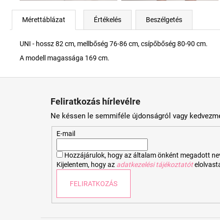
Mérettáblázat
Értékelés
Beszélgetés
UNI - hossz 82 cm, mellbőség 76-86 cm, csípőbőség 80-90 cm.
A modell magassága 169 cm.
L
á
Feliratkozás hírlevélre
b
Ne késsen le semmiféle újdonságról vagy kedvezmé
l
é
E-mail
c
Hozzájárulok, hogy az általam önként megadott nevem
Kijelentem, hogy az
adatkezelési tájékoztatót
elolvas
FELIRATKOZÁS