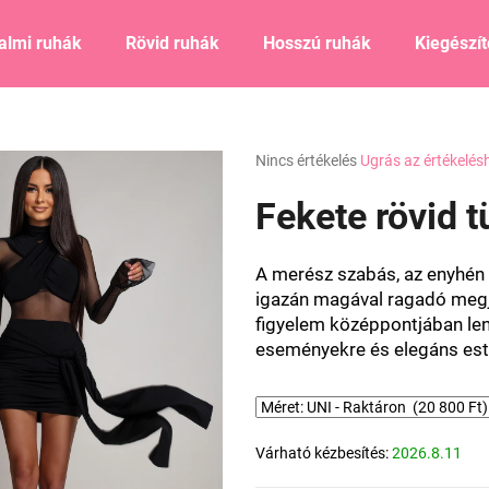
almi ruhák
Rövid ruhák
Hosszú ruhák
Kiegészí
Mit keres?
A
Nincs értékelés
Ugrás az értékelés
termék
átlagos
Fekete rövid t
KERESÉS
értékelése
5-
ből
A merész szabás, az enyhén á
0,0
Ajánljuk
igazán magával ragadó megje
csillag.
figyelem középpontjában lenn
eseményekre és elegáns esti
Várható kézbesítés:
2026.8.11