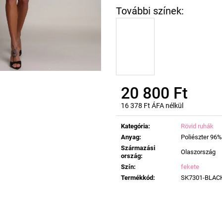
20 800 Ft
16 378 Ft ÁFA nélkül
Egységár:
Kategória
:
Rövid ruhák
Anyag
:
Poliészter 96%
Származási
Olaszország
ország
:
Szín
:
fekete
Termékkód
:
SK7301-BLAC