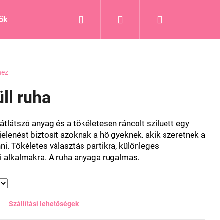
Keresés
Bejelentkezés
Kosár
tők
Blog
hez
üll ruha
tlátszó anyag és a tökéletesen ráncolt sziluett egy
lenést biztosít azoknak a hölgyeknek, akik szeretnek a
i. Tökéletes választás partikra, különleges
 alkalmakra. A ruha anyaga rugalmas.
Szállítási lehetőségek