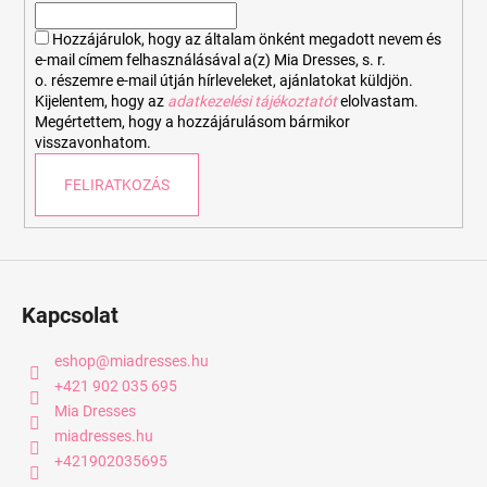
c
Hozzájárulok, hogy az általam önként megadott nevem és
e-mail címem felhasználásával a(z) Mia Dresses, s. r.
o. részemre e-mail útján hírleveleket, ajánlatokat küldjön.
Kijelentem, hogy az
adatkezelési tájékoztatót
elolvastam.
Megértettem, hogy a hozzájárulásom bármikor
visszavonhatom.
FELIRATKOZÁS
Kapcsolat
eshop
@
miadresses.hu
+421 902 035 695
Mia Dresses
miadresses.hu
+421902035695