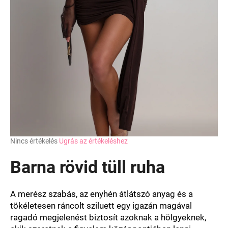
A
Nincs értékelés
Ugrás az értékeléshez
termék
átlagos
Barna rövid tüll ruha
értékelése
5-
ből
A merész szabás, az enyhén átlátszó anyag és a
0,0
tökéletesen ráncolt sziluett egy igazán magával
csillag.
ragadó megjelenést biztosít azoknak a hölgyeknek,