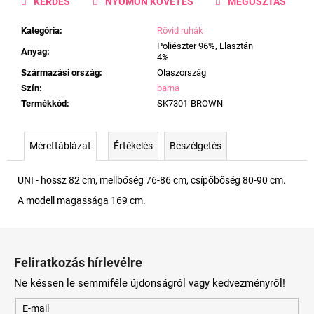
KÉRDÉS
NYOMON KÖVETÉS
MEGOSZTÁS
Kategória
:
Rövid ruhák
Poliészter 96%, Elasztán
Anyag
:
4%
Származási ország
:
Olaszország
Szín
:
barna
Termékkód
:
SK7301-BROWN
Mérettáblázat
Értékelés
Beszélgetés
UNI - hossz 82 cm, mellbőség 76-86 cm, csípőbőség 80-90 cm.
A modell magassága 169 cm.
L
á
Feliratkozás hírlevélre
b
Ne késsen le semmiféle újdonságról vagy kedvezményről!
l
é
E-mail