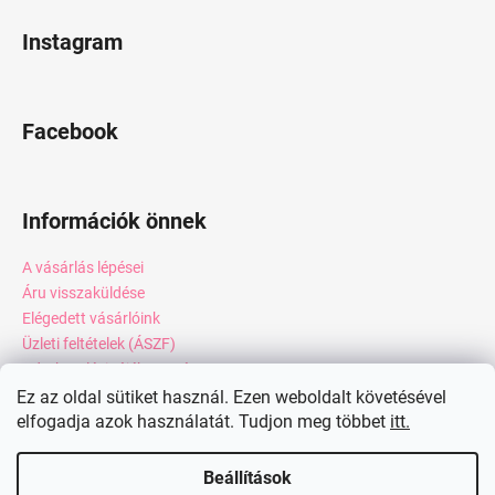
Instagram
Facebook
Információk önnek
A vásárlás lépései
Áru visszaküldése
Elégedett vásárlóink
Üzleti feltételek (ÁSZF)
Adatkezelési tájékoztató
Webáruház értékelése
Ez az oldal sütiket használ. Ezen weboldalt követésével
elfogadja azok használatát. Tudjon meg többet
itt.
Kapcsolat
Blog
Beállítások