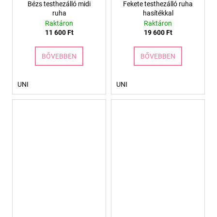
Bézs testhezálló midi
Fekete testhezálló ruha
ruha
hasítékkal
Raktáron
Raktáron
11 600 Ft
19 600 Ft
BŐVEBBEN
BŐVEBBEN
UNI
UNI