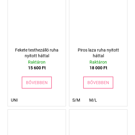
Fekete testhezálló ruha
Piros laza ruha nyitott
nyitott háttal
háttal
Raktáron
Raktáron
15 600 Ft
18 000 Ft
BŐVEBBEN
BŐVEBBEN
UNI
S/M
M/L