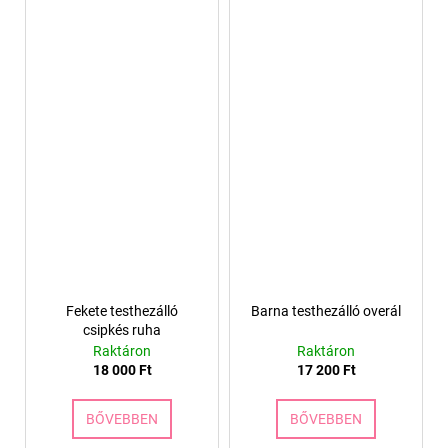
Fekete testhezálló
Barna testhezálló overál
csipkés ruha
Raktáron
Raktáron
18 000 Ft
17 200 Ft
BŐVEBBEN
BŐVEBBEN