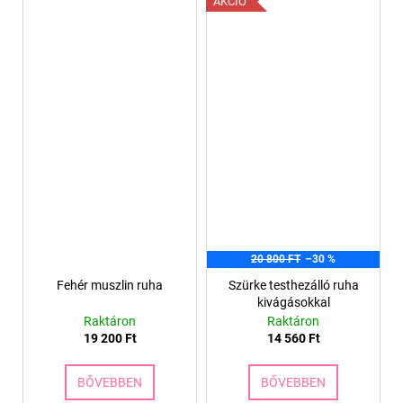
AKCIÓ
20 800 FT
–30 %
Fehér muszlin ruha
Szürke testhezálló ruha
kivágásokkal
Raktáron
Raktáron
19 200 Ft
14 560 Ft
BŐVEBBEN
BŐVEBBEN