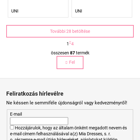
UNI
UNI
További 28 betöltése
L
1
4
a
L
p
összesen
87
termék
i
o
Fel
s
z
á
t
s
a
L
i
á
r
Feliratkozás hírlevélre
b
á
Ne késsen le semmiféle újdonságról vagy kedvezményről!
n
l
y
é
E-mail
í
c
t
Hozzájárulok, hogy az általam önként megadott nevem és
á
e-mail címem felhasználásával a(z) Mia Dresses, s. r.
s
o. részemre e-mail útján hírleveleket, ajánlatokat küldjön.