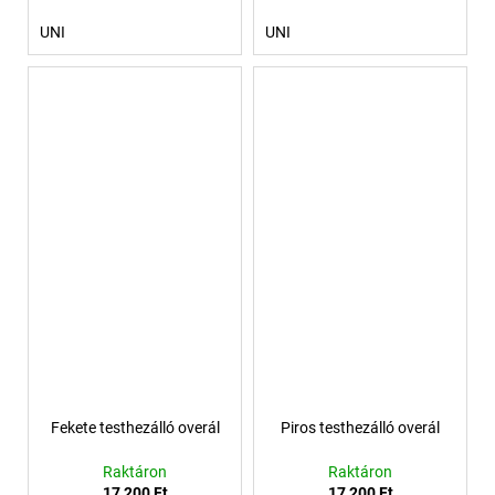
UNI
UNI
Fekete testhezálló overál
Piros testhezálló overál
Raktáron
Raktáron
17 200 Ft
17 200 Ft