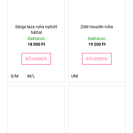
Sárga laza ruha nyitott
Zöld muszlin ruha
háttal
Raktáron
Raktáron
18 000 Ft
19 200 Ft
BŐVEBBEN
BŐVEBBEN
S/M
M/L
UNI