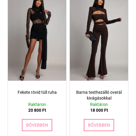
Fekete rövid tüll ruha
Barna testhezálló overál
kivágásokkal
Raktáron
Raktáron
20 800 Ft
18 000 Ft
BŐVEBBEN
BŐVEBBEN