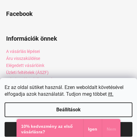
Facebook
Információk önnek
A vásárlás lépései
Áru visszaküldése
Elégedett vásárlóink
Üzleti feltételek (ÁSZF)
Adatkezelési tájékoztató
Webáruház értékelése
Ez az oldal sütiket használ. Ezen weboldalt követésével
Kapcsolat
elfogadja azok használatát. Tudjon meg többet
itt.
Blog
Beállítások
Shoptet készítette
10% kedvezmény az első
Elfogadom
Igen
Nem
Copyright 2026
miadresses.hu
. Minden jog fenntartva.
vásárlásra?