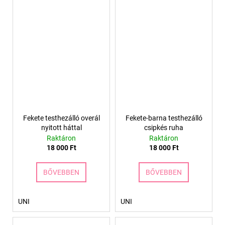
Fekete testhezálló overál
Fekete-barna testhezálló
nyitott háttal
csipkés ruha
Raktáron
Raktáron
18 000 Ft
18 000 Ft
BŐVEBBEN
BŐVEBBEN
UNI
UNI