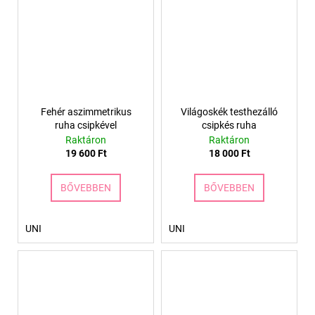
Fehér aszimmetrikus
Világoskék testhezálló
ruha csipkével
csipkés ruha
Raktáron
Raktáron
19 600 Ft
18 000 Ft
BŐVEBBEN
BŐVEBBEN
UNI
UNI