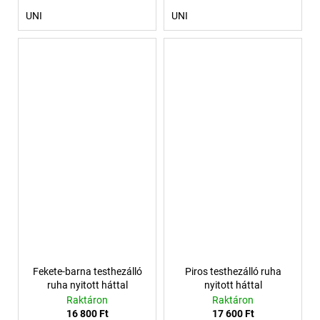
UNI
UNI
Fekete-barna testhezálló
Piros testhezálló ruha
ruha nyitott háttal
nyitott háttal
Raktáron
Raktáron
16 800 Ft
17 600 Ft