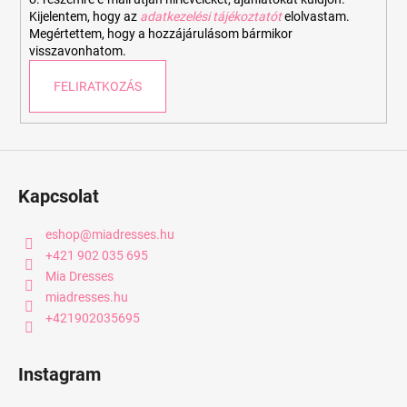
e
Kijelentem, hogy az
adatkezelési tájékoztatót
elolvastam.
Megértettem, hogy a hozzájárulásom bármikor
l
visszavonhatom.
e
m
FELIRATKOZÁS
e
i
Kapcsolat
eshop
@
miadresses.hu
+421 902 035 695
Mia Dresses
miadresses.hu
+421902035695
Instagram