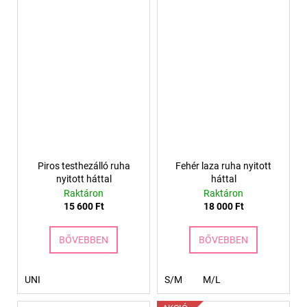
Piros testhezálló ruha
Fehér laza ruha nyitott
nyitott háttal
háttal
Raktáron
Raktáron
15 600 Ft
18 000 Ft
BŐVEBBEN
BŐVEBBEN
UNI
S/M
M/L