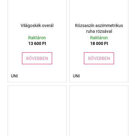
Világoskék overál
Rózsaszín aszimmetrikus
ruha rózsával
Raktáron
Raktáron
13 600 Ft
18 000 Ft
BŐVEBBEN
BŐVEBBEN
UNI
UNI