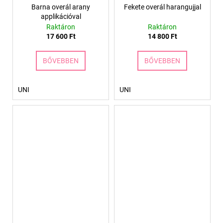
Barna overál arany
Fekete overál harangujjal
applikációval
Raktáron
Raktáron
17 600 Ft
14 800 Ft
BŐVEBBEN
BŐVEBBEN
UNI
UNI