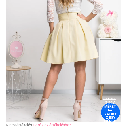
VÁLASS
Z EGY
MÉRET
ET
VÁLASS
Z EGY
MÉRETE
A
Nincs értékelés
Ugrás az értékeléshez
T