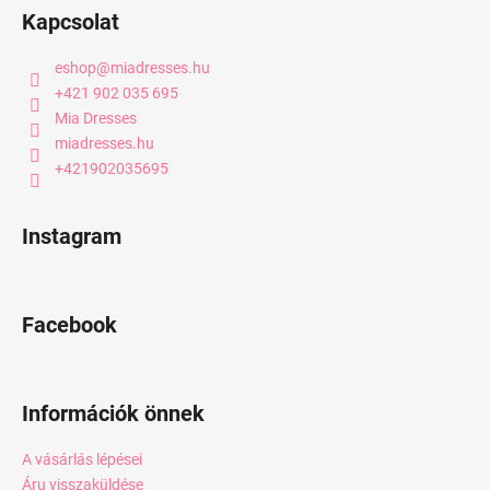
Kapcsolat
eshop
@
miadresses.hu
+421 902 035 695
Mia Dresses
miadresses.hu
+421902035695
Instagram
Facebook
Információk önnek
A vásárlás lépései
Áru visszaküldése