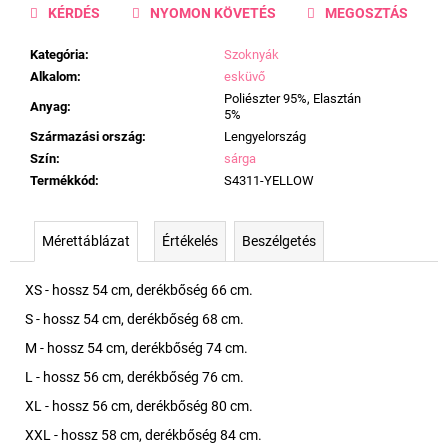
KÉRDÉS
NYOMON KÖVETÉS
MEGOSZTÁS
Kategória
:
Szoknyák
Alkalom
:
esküvő
Poliészter 95%, Elasztán
Anyag
:
5%
Származási ország
:
Lengyelország
Szín
:
sárga
Termékkód
:
S4311-YELLOW
Mérettáblázat
Értékelés
Beszélgetés
XS - hossz 54 cm, derékbőség 66 cm.
S - hossz 54 cm, derékbőség 68 cm.
M - hossz 54 cm, derékbőség 74 cm.
L - hossz 56 cm, derékbőség 76 cm.
XL - hossz 56 cm, derékbőség 80 cm.
XXL - hossz 58 cm, derékbőség 84 cm.