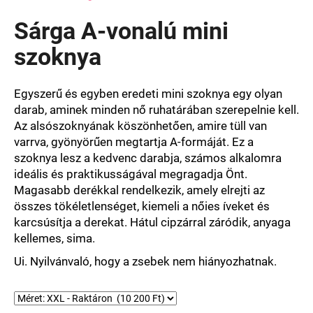
termék
átlagos
Sárga A-vonalú mini
értékelése
5-
szoknya
ből
0,0
csillag.
Egyszerű és egyben eredeti mini szoknya egy olyan
darab, aminek minden nő ruhatárában szerepelnie kell.
Az alsószoknyának köszönhetően, amire tüll van
varrva, gyönyörűen megtartja A-formáját. Ez a
szoknya lesz a kedvenc darabja, számos alkalomra
ideális és praktikusságával megragadja Önt.
Magasabb derékkal rendelkezik, amely elrejti az
összes tökéletlenséget, kiemeli a nőies íveket és
karcsúsítja a derekat. Hátul cipzárral záródik, anyaga
kellemes, sima.
Ui. Nyilvánvaló, hogy a zsebek nem hiányozhatnak.