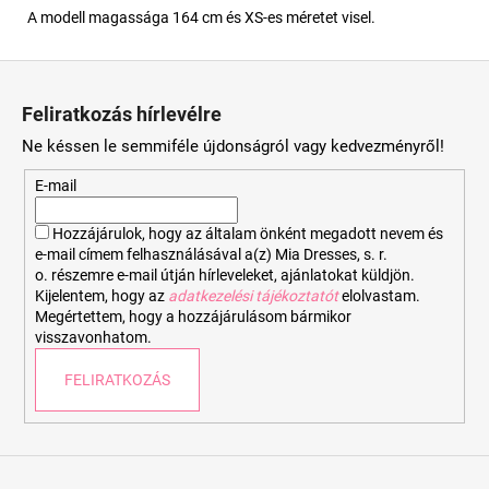
A modell magassága 164 cm és XS-es méretet visel.
L
á
Feliratkozás hírlevélre
b
Ne késsen le semmiféle újdonságról vagy kedvezményről!
l
é
E-mail
c
Hozzájárulok, hogy az általam önként megadott nevem és
e-mail címem felhasználásával a(z) Mia Dresses, s. r.
o. részemre e-mail útján hírleveleket, ajánlatokat küldjön.
Kijelentem, hogy az
adatkezelési tájékoztatót
elolvastam.
Megértettem, hogy a hozzájárulásom bármikor
visszavonhatom.
FELIRATKOZÁS