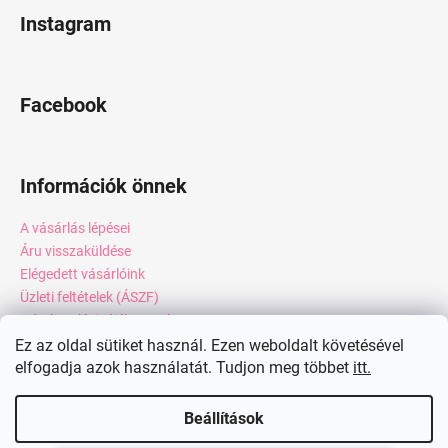
Instagram
Facebook
Információk önnek
A vásárlás lépései
Áru visszaküldése
Elégedett vásárlóink
Üzleti feltételek (ÁSZF)
Adatkezelési tájékoztató
Webáruház értékelése
Ez az oldal sütiket használ. Ezen weboldalt követésével
elfogadja azok használatát. Tudjon meg többet
itt.
Kapcsolat
Blog
Beállítások