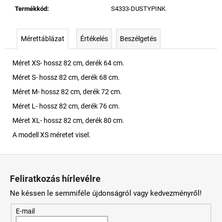
Termékkód
:
S4333-DUSTYPINK
Mérettáblázat
Értékelés
Beszélgetés
Méret XS- hossz 82 cm, derék 64 cm.
Méret S- hossz 82 cm, derék 68 cm.
Méret M- hossz 82 cm, derék 72 cm.
Méret L- hossz 82 cm, derék 76 cm.
Méret XL- hossz 82 cm, derék 80 cm.
A modell XS méretet visel.
L
á
Feliratkozás hírlevélre
b
Ne késsen le semmiféle újdonságról vagy kedvezményről!
l
é
E-mail