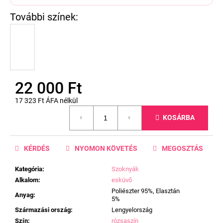
22 000 Ft
17 323 Ft ÁFA nélkül
Egységár:
KOSÁRBA
KÉRDÉS
NYOMON KÖVETÉS
MEGOSZTÁS
Kategória
:
Szoknyák
Alkalom
:
esküvő
Poliészter 95%, Elasztán
Anyag
:
5%
Származási ország
:
Lengyelország
Szín
:
rózsaszín