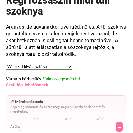
értékelése
5-
szoknya
ből
0,0
csillag.
Aranyos, de ugyanakkor gyengéd, nőies. A tüllszoknya
garantáltan szép alkalmi megjelenést varázsol, de
akár hétköznap is csilloghat benne tornacipővel. A
sűrű tüll alatt átlátszatlan alsószoknya rejtőzik, a
szoknya hátul cipzárral záródik.
Várható kézbesítés:
Válassz egy méretet
Szállítási lehetőségek
📏 Mérettanácsadó
Adja meg méreteit, és nézze meg, hogyan illeszkednek a termék
méreteihez.
Mell
Derék
Csípő
→
Az Ön: