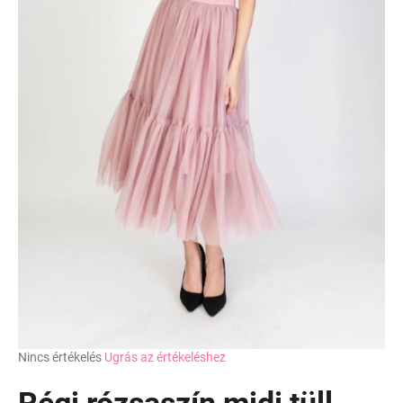
A
Nincs értékelés
Ugrás az értékeléshez
termék
átlagos
Régi rózsaszín midi tüll