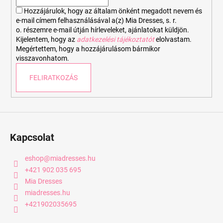
c
Hozzájárulok, hogy az általam önként megadott nevem és
e-mail címem felhasználásával a(z) Mia Dresses, s. r.
o. részemre e-mail útján hírleveleket, ajánlatokat küldjön.
Kijelentem, hogy az
adatkezelési tájékoztatót
elolvastam.
Megértettem, hogy a hozzájárulásom bármikor
visszavonhatom.
FELIRATKOZÁS
Kapcsolat
eshop
@
miadresses.hu
+421 902 035 695
Mia Dresses
miadresses.hu
+421902035695