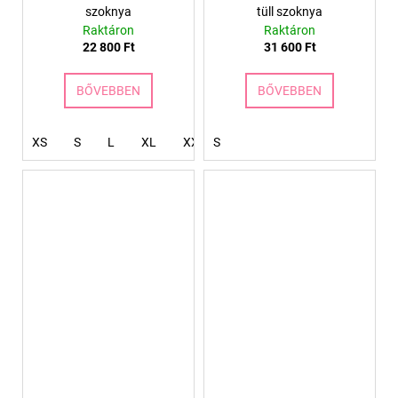
szoknya
tüll szoknya
Raktáron
Raktáron
22 800 Ft
31 600 Ft
BŐVEBBEN
BŐVEBBEN
XS
S
L
XL
XXL
S
XXXL
4XL