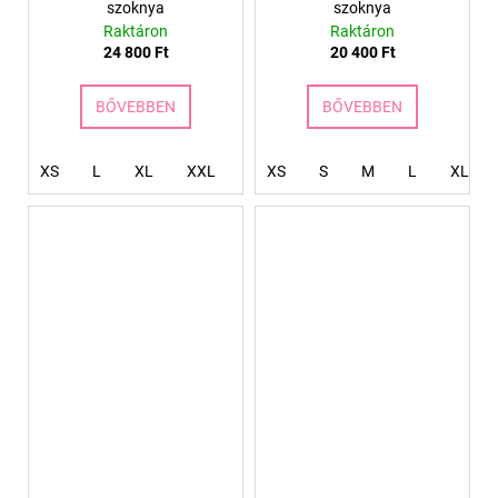
szoknya
szoknya
Raktáron
Raktáron
24 800 Ft
20 400 Ft
BŐVEBBEN
BŐVEBBEN
XS
L
XL
XXL
XXXL
XS
S
4XL
M
L
XL