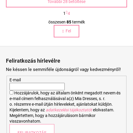
További 28 betöltése
L
1
4
a
L
p
összesen
85
termék
i
o
Fel
s
z
á
t
s
a
L
i
á
r
Feliratkozás hírlevélre
b
á
Ne késsen le semmiféle újdonságról vagy kedvezményről!
n
l
y
é
E-mail
í
c
t
Hozzájárulok, hogy az általam önként megadott nevem és
á
e-mail címem felhasználásával a(z) Mia Dresses, s. r.
s
o. részemre e-mail útján hírleveleket, ajánlatokat küldjön.
e
Kijelentem, hogy az
adatkezelési tájékoztatót
elolvastam.
Megértettem, hogy a hozzájárulásom bármikor
l
visszavonhatom.
e
m
FELIRATKOZÁS