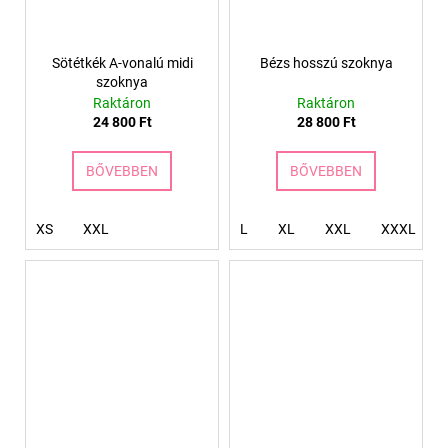
Sötétkék A-vonalú midi
Bézs hosszú szoknya
szoknya
Raktáron
Raktáron
24 800 Ft
28 800 Ft
BŐVEBBEN
BŐVEBBEN
XS
XXL
L
XL
XXL
XXXL