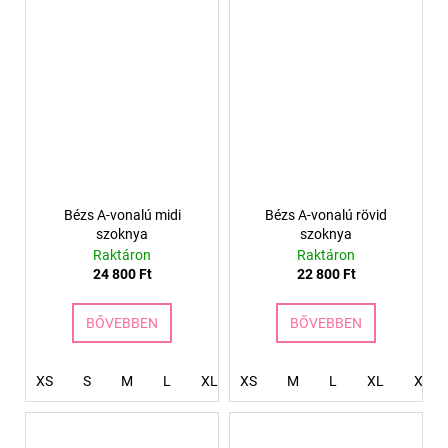
Bézs A-vonalú midi
Bézs A-vonalú rövid
szoknya
szoknya
Raktáron
Raktáron
24 800 Ft
22 800 Ft
BŐVEBBEN
BŐVEBBEN
XS
S
M
L
XL
XS
XXL
M
XXXL
L
XL
4XL
XXL