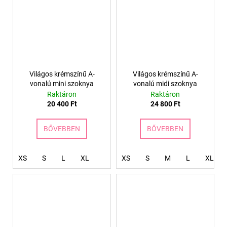
Világos krémszínű A-
Világos krémszínű A-
vonalú mini szoknya
vonalú midi szoknya
Raktáron
Raktáron
20 400 Ft
24 800 Ft
BŐVEBBEN
BŐVEBBEN
XS
S
L
XL
XS
S
M
L
XL