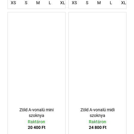
XS
S
M
L
XL
XS
XXXL
S
4XL
M
L
XL
Zöld A-vonalú mini
Zöld A-vonalú midi
szoknya
szoknya
Raktáron
Raktáron
20 400 Ft
24 800 Ft