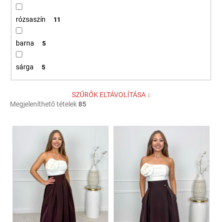
rózsaszín
11
barna
5
sárga
5
SZŰRŐK ELTÁVOLÍTÁSA
Megjeleníthető tételek
85
T
e
r
m
é
k
e
k