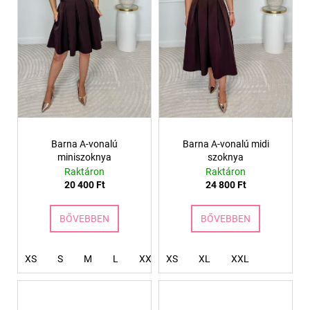
Barna A-vonalú
Barna A-vonalú midi
miniszoknya
szoknya
Raktáron
Raktáron
20 400 Ft
24 800 Ft
BŐVEBBEN
BŐVEBBEN
XS
S
M
L
XXL
XS
XXXL
XL
4XL
XXL