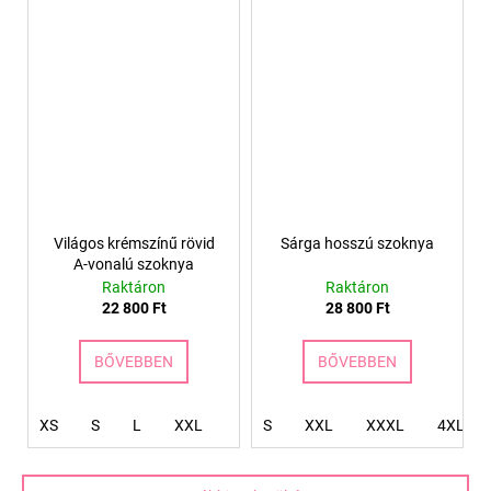
Világos krémszínű rövid
Sárga hosszú szoknya
A-vonalú szoknya
Raktáron
Raktáron
22 800 Ft
28 800 Ft
BŐVEBBEN
BŐVEBBEN
XS
S
L
XXL
S
XXL
XXXL
4XL