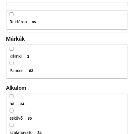
z
é
A
s
Raktáron
85
j
e
á
n
Márkák
l
j
u
Kikiriki
2
k
Parisse
83
Alkalom
bál
34
esküvő
85
szalagavató
34