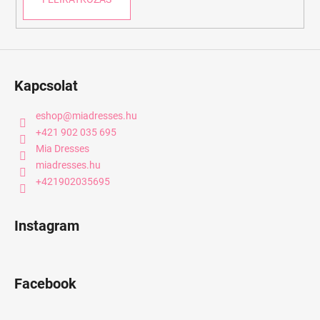
e
i
Kapcsolat
eshop
@
miadresses.hu
+421 902 035 695
Mia Dresses
miadresses.hu
+421902035695
Instagram
Facebook