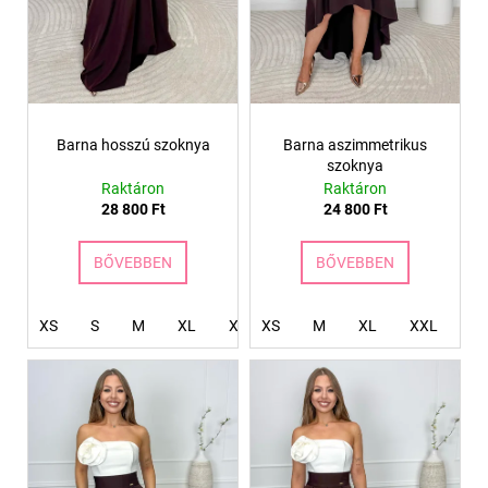
l
i
s
t
á
Barna hosszú szoknya
Barna aszimmetrikus
j
szoknya
a
Raktáron
Raktáron
28 800 Ft
24 800 Ft
BŐVEBBEN
BŐVEBBEN
XS
S
M
XL
XXL
XS
4XL
M
XL
XXL
X