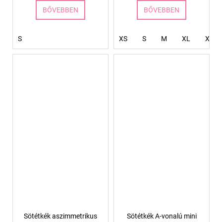
BŐVEBBEN
BŐVEBBEN
S
XS
S
M
XL
XXL
Sötétkék aszimmetrikus
Sötétkék A-vonalú mini