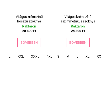
Világos krémszínű
Világos krémszínű
hosszú szoknya
aszimmetrikus szoknya
Raktáron
Raktáron
28 800 Ft
24 800 Ft
BŐVEBBEN
BŐVEBBEN
L
XXL
XXXL
4XL
S
M
L
XL
XXL