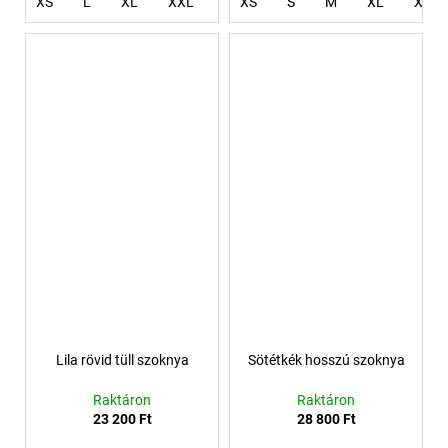
XS
L
XL
XXL
XXXL
XS
S
4XL
M
XL
XXL
Lila rövid tüll szoknya
Sötétkék hosszú szoknya
Raktáron
Raktáron
23 200 Ft
28 800 Ft