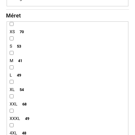
Méret
XS
70
S
53
M
41
L
49
XL
54
XXL
68
XXXL
49
4XL
48