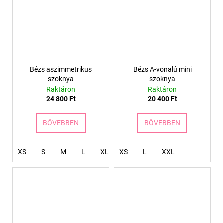
Bézs aszimmetrikus
Bézs A-vonalú mini
szoknya
szoknya
Raktáron
Raktáron
24 800 Ft
20 400 Ft
BŐVEBBEN
BŐVEBBEN
XS
S
M
L
XL
XS
XXL
L
XXXL
XXL
4XL