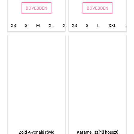
BŐVEBBEN
BŐVEBBEN
XS
S
M
XL
XXL
XS
S
L
XXL
XXX
Zöld A-vonalú rövid
Karamell színű hosszú