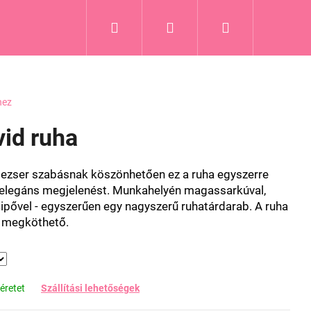
Keresés
Bejelentkezés
Kosár
hez
vid ruha
lezser szabásnak köszönhetően ez a ruha egyszerre
z elegáns megjelenést. Munkahelyén magassarkúval,
ipővel - egyszerűen egy nagyszerű ruhatárdarab. A ruha
n megköthető.
éretet
Szállítási lehetőségek