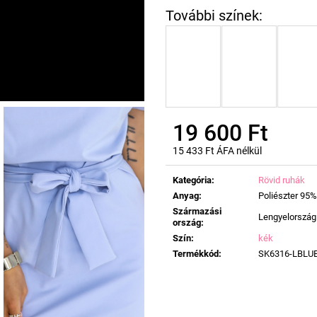
19 600 Ft
15 433 Ft ÁFA nélkül
Egységár:
Kategória
:
Rövid ruhák
Anyag
:
Poliészter 95%
Származási
Lengyelország
ország
:
Szín
:
kék
Termékkód
:
SK6316-LBLU