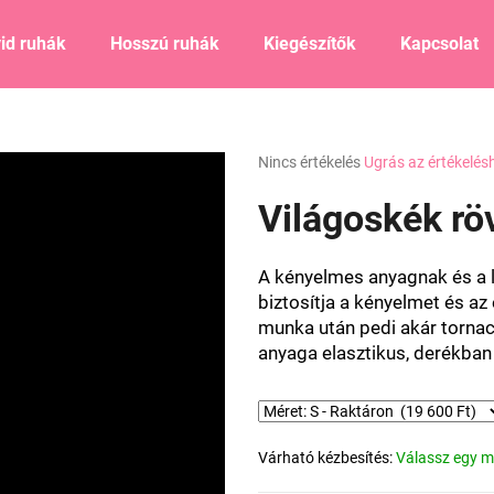
id ruhák
Hosszú ruhák
Kiegészítők
Kapcsolat
Mit keres?
A
Nincs értékelés
Ugrás az értékelés
termék
átlagos
Világoskék rö
KERESÉS
értékelése
5-
ből
A kényelmes anyagnak és a 
0,0
Ajánljuk
biztosítja a kényelmet és a
csillag.
munka után pedi akár tornac
anyaga elasztikus, derékba
Várható kézbesítés:
Válassz egy m