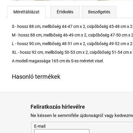
Mérettáblázat
Értékelés
Beszélgetés
S - hossz 88 cm, mellbőség 44-47 cm x 2, csípőbőség 45-48 cm x 2
M - hossz 88 cm, mellbőség 46-49 cm x 2, csípőbőség 47-50 cm x 2
L - hossz 90 cm, mellbőség 48-51 cm x 2, csípőbőség 49-52 cm x 2
XL - hossz 92 cm, mellbőség 50-53 cm x 2, csípőbőség 51-54 cm x 
A modell magassága 165 cm és S-es méretet visel.
L
á
Feliratkozás hírlevélre
b
Ne késsen le semmiféle újdonságról vagy kedvezmé
l
é
E-mail