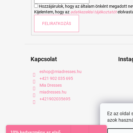
c
Hozzájárulok, hogy az általam önként megadott nevem
Kijelentem, hogy az
adatkezelési tájékoztatót
elolvas
FELIRATKOZÁS
Kapcsolat
Inst
eshop
@
miadresses.hu
+421 902 035 695
Mia Dresses
miadresses.hu
+421902035695
Ez az oldal 
azok haszná
Copyright 2026
miadresses.hu
. Minden jog fenntartva.
10% kedvezmény az első