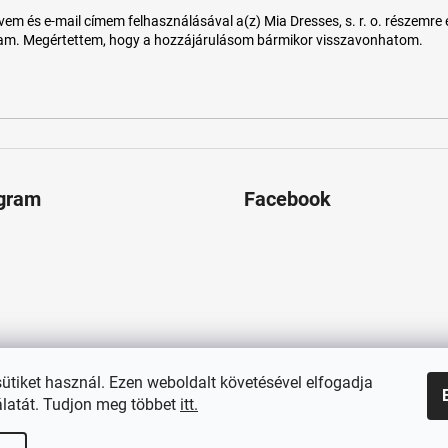
 és e-mail címem felhasználásával a(z) Mia Dresses, s. r. o. részemre e-m
tam. Megértettem, hogy a hozzájárulásom bármikor visszavonhatom.
agram
Facebook
sütiket használ. Ezen weboldalt követésével elfogadja
latát. Tudjon meg többet
itt.