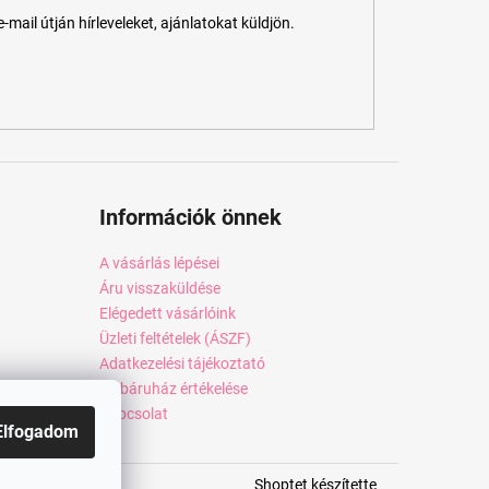
ail útján hírleveleket, ajánlatokat küldjön.
Információk önnek
A vásárlás lépései
Áru visszaküldése
Elégedett vásárlóink
Üzleti feltételek (ÁSZF)
Adatkezelési tájékoztató
Webáruház értékelése
Kapcsolat
Elfogadom
Shoptet készítette