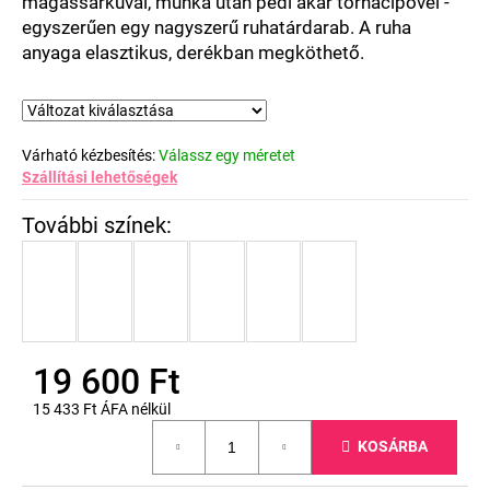
magassarkúval, munka után pedi akár tornacipővel -
egyszerűen egy nagyszerű ruhatárdarab. A ruha
anyaga elasztikus, derékban megköthető.
Várható kézbesítés:
Válassz egy méretet
Szállítási lehetőségek
19 600 Ft
15 433 Ft ÁFA nélkül
Egységár:
KOSÁRBA