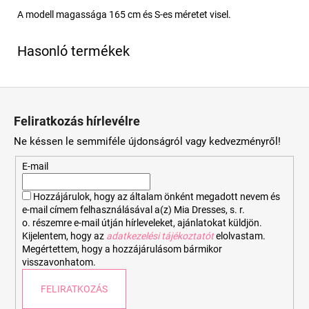
A modell magassága 165 cm és S-es méretet visel.
L
á
Feliratkozás hírlevélre
b
Ne késsen le semmiféle újdonságról vagy kedvezményről!
l
é
E-mail
c
Hozzájárulok, hogy az általam önként megadott nevem és
e-mail címem felhasználásával a(z) Mia Dresses, s. r.
o. részemre e-mail útján hírleveleket, ajánlatokat küldjön.
Kijelentem, hogy az
adatkezelési tájékoztatót
elolvastam.
Megértettem, hogy a hozzájárulásom bármikor
visszavonhatom.
FELIRATKOZÁS