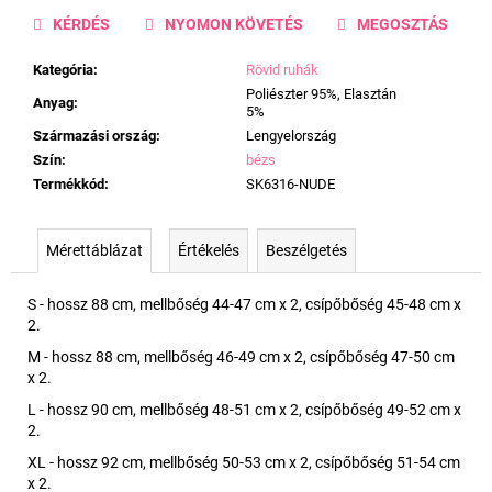
KÉRDÉS
NYOMON KÖVETÉS
MEGOSZTÁS
Kategória
:
Rövid ruhák
Poliészter 95%, Elasztán
Anyag
:
5%
Származási ország
:
Lengyelország
Szín
:
bézs
Termékkód
:
SK6316-NUDE
Mérettáblázat
Értékelés
Beszélgetés
S - hossz 88 cm, mellbőség 44-47 cm x 2, csípőbőség 45-48 cm x
2.
M - hossz 88 cm, mellbőség 46-49 cm x 2, csípőbőség 47-50 cm
x 2.
L - hossz 90 cm, mellbőség 48-51 cm x 2, csípőbőség 49-52 cm x
2.
XL - hossz 92 cm, mellbőség 50-53 cm x 2, csípőbőség 51-54 cm
x 2.