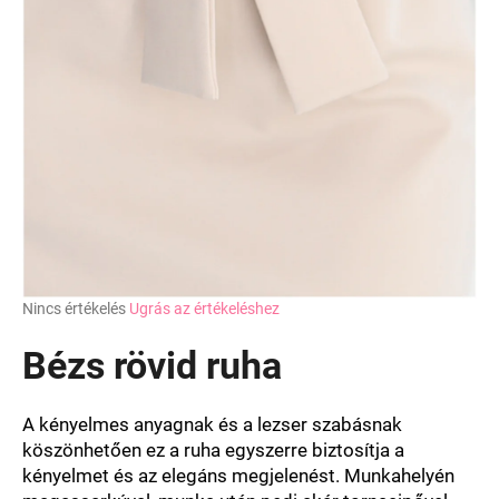
A
Nincs értékelés
Ugrás az értékeléshez
termék
átlagos
Bézs rövid ruha
értékelése
5-
ből
A kényelmes anyagnak és a lezser szabásnak
0,0
köszönhetően ez a ruha egyszerre biztosítja a
csillag.
kényelmet és az elegáns megjelenést. Munkahelyén