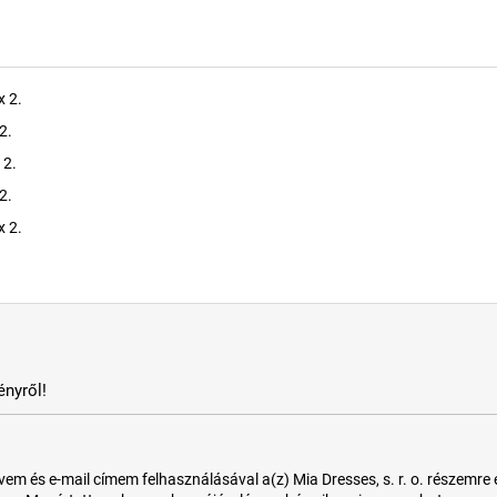
x 2.
2.
 2.
2.
x 2.
nyről!
 és e-mail címem felhasználásával a(z) Mia Dresses, s. r. o. részemre e-m