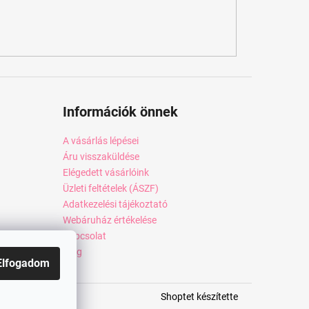
Információk önnek
A vásárlás lépései
Áru visszaküldése
Elégedett vásárlóink
Üzleti feltételek (ÁSZF)
Adatkezelési tájékoztató
Webáruház értékelése
Kapcsolat
Blog
Elfogadom
Shoptet készítette