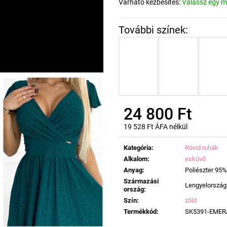
Várható kézbesítés:
Válassz egy m
24 800 Ft
19 528 Ft ÁFA nélkül
Egységár:
Kategória
:
Rövid ruhák
Alkalom
:
esküvő
Anyag
:
Poliészter 95%
Származási
Lengyelország
ország
:
Szín
:
zöld
Termékkód
:
SK5391-EMER