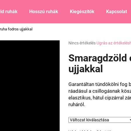
id ruhák
Hosszú ruhák
Kiegészítők
Kapcsolat
ruha fodros ujjakkal
Mit keres?
A
Nincs értékelés
Ugrás az értékelés
termék
átlagos
Smaragdzöld c
KERESÉS
értékelése
5-
ujjakkal
ből
0,0
Ajánljuk
csillag.
Garantáltan tündökölni fog
ráadásul a csillogásnak kös
elasztikus, hátul cipzárral zá
ruháról.