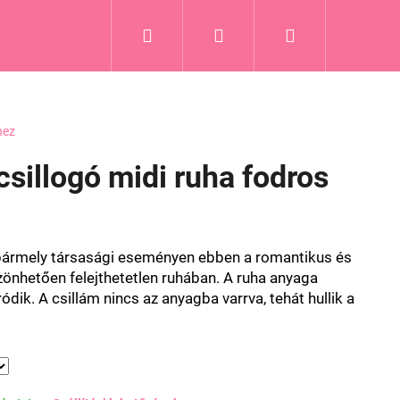
Keresés
Bejelentkezés
Kosár
Blog
hez
sillogó midi ruha fodros
 bármely társasági eseményen ebben a romantikus és
zönhetően felejthetetlen ruhában. A ruha anyaga
ródik. A csillám nincs az anyagba varrva, tehát hullik a