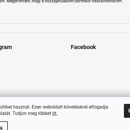
tam. Megértettem, hogy a hozzájárulásom bármikor visszavonhatom.
agram
Facebook
sütiket használ. Ezen weboldalt követésével elfogadja
latát. Tudjon meg többet
itt.
ok