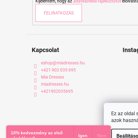
Kijelentem, hogy az
adatkezelési tájékoztatót
elolvas
FELIRATKOZÁS
Kapcsolat
Inst
eshop
@
miadresses.hu
+421 902 035 695
Mia Dresses
miadresses.hu
+421902035695
Ez az oldal 
azok haszná
Copyright 2026
miadresses.hu
. Minden jog fenntartva.
10% kedvezmény az első
Igen
Nem
Beállítás