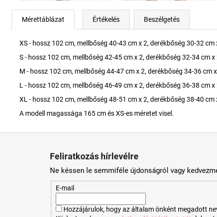
Mérettáblázat
Értékelés
Beszélgetés
XS - hossz 102 cm, mellbőség 40-43 cm x 2, derékbőség 30-32 cm 
S - hossz 102 cm, mellbőség 42-45 cm x 2, derékbőség 32-34 cm x 
M - hossz 102 cm, mellbőség 44-47 cm x 2, derékbőség 34-36 cm x
L - hossz 102 cm, mellbőség 46-49 cm x 2, derékbőség 36-38 cm x 
XL - hossz 102 cm, mellbőség 48-51 cm x 2, derékbőség 38-40 cm 
A modell magassága 165 cm és XS-es méretet visel.
L
á
Feliratkozás hírlevélre
b
Ne késsen le semmiféle újdonságról vagy kedvezmé
l
é
E-mail
c
Hozzájárulok, hogy az általam önként megadott nevem