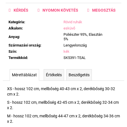
KÉRDÉS
NYOMON KÖVETÉS
MEGOSZTÁS
Kategória
:
Rövid ruhák
Alkalom
:
esküvő
Poliészter 95%, Elasztán
Anyag
:
5%
Származási ország
:
Lengyelország
Szín
:
kék
Termékkód
:
SK5391-TEAL
Mérettáblázat
Értékelés
Beszélgetés
XS - hossz 102 cm, mellbőség 40-43 cm x 2, derékbőség 30-32
cm x 2.
S - hossz 102 cm, mellbőség 42-45 cm x 2, derékbőség 32-34 cm
x 2.
M - hossz 102 cm, mellbőség 44-47 cm x 2, derékbőség 34-36 cm
x 2.