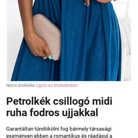
A
Nincs értékelés
Ugrás az értékeléshez
termék
átlagos
Petrolkék csillogó midi
értékelése
5-
ruha fodros ujjakkal
ből
0,0
csillag.
Garantáltan tündökölni fog bármely társasági
eseményen ebben a romantikus és ráadásul a