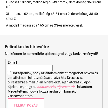
L - hossz 102 cm, mellbőség 46-49 cm x 2, derékbőség 36-38 cm
x 2.
XL - hossz 102 cm, mellbőség 48-51 cm x 2, derékbőség 38-40
cm x 2.
A modell magassága 165 cm és XS-es méretet visel.
L
á
Feliratkozás hírlevélre
b
Ne késsen le semmiféle újdonságról vagy kedvezményről!
l
é
E-mail
c
Hozzájárulok, hogy az általam önként megadott nevem és
e-mail címem felhasználásával a(z) Mia Dresses, s. r.
o. részemre e-mail útján hírleveleket, ajánlatokat küldjön.
Kijelentem, hogy az
adatkezelési tájékoztatót
elolvastam.
Megértettem, hogy a hozzájárulásom bármikor
visszavonhatom.
FELIRATKOZÁS