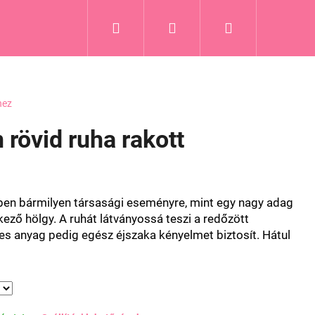
Keresés
Bejelentkezés
Kosár
hez
 rövid ruha rakott
ben bármilyen társasági eseményre, mint egy nagy adag
kező hölgy.
A ruhát látványossá teszi a redőzött
es anyag pedig egész éjszaka kényelmet biztosít. Hátul