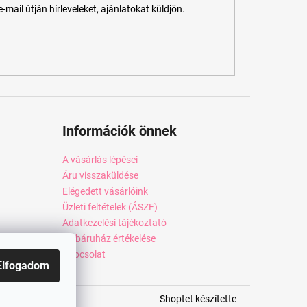
ail útján hírleveleket, ajánlatokat küldjön.
Információk önnek
A vásárlás lépései
Áru visszaküldése
Elégedett vásárlóink
Üzleti feltételek (ÁSZF)
Adatkezelési tájékoztató
Webáruház értékelése
Kapcsolat
Elfogadom
Shoptet készítette