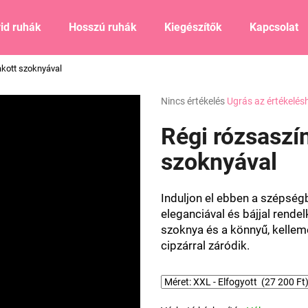
id ruhák
Hosszú ruhák
Kiegészítők
Kapcsolat
akott szoknyával
Mit keres?
A
Nincs értékelés
Ugrás az értékelés
termék
átlagos
Régi rózsaszín
KERESÉS
értékelése
5-
szoknyával
ből
0,0
Ajánljuk
csillag.
Induljon el ebben a szépség
eleganciával és bájjal rendel
szoknya és a könnyű, kellem
cipzárral záródik.