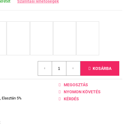
éretet
Szállítási lehetőségek
KOSÁRBA
MEGOSZTÁS
NYOMON KÖVETÉS
, Elasztán 5%
KÉRDÉS
2