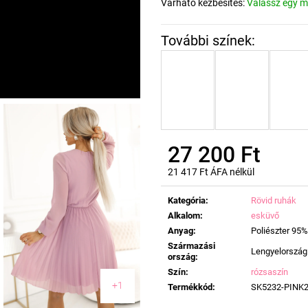
Várható kézbesítés:
Válassz egy m
27 200 Ft
21 417 Ft ÁFA nélkül
Egységár:
Kategória
:
Rövid ruhák
Alkalom
:
esküvő
Anyag
:
Poliészter 95%
Származási
Lengyelország
ország
:
Szín
:
rózsaszín
+1
Termékkód
:
SK5232-PINK