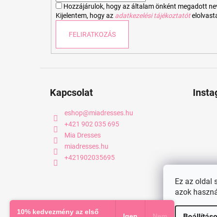
Hozzájárulok, hogy az általam önként megadott nevem
Kijelentem, hogy az
adatkezelési tájékoztatót
elolvas
FELIRATKOZÁS
Kapcsolat
Inst
eshop
@
miadresses.hu
+421 902 035 695
Mia Dresses
miadresses.hu
+421902035695
Ez az oldal 
azok haszná
Copyright 2026
miadresses.hu
. Minden jog fenntartva.
10% kedvezmény az első
Igen
Nem
Beállítás