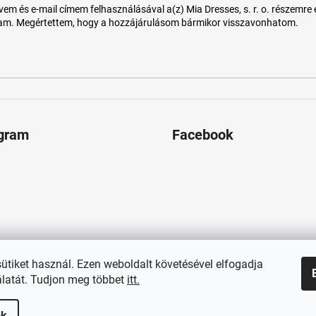
 és e-mail címem felhasználásával a(z) Mia Dresses, s. r. o. részemre e-m
tam. Megértettem, hogy a hozzájárulásom bármikor visszavonhatom.
agram
Facebook
sütiket használ. Ezen weboldalt követésével elfogadja
latát. Tudjon meg többet
itt.
ok