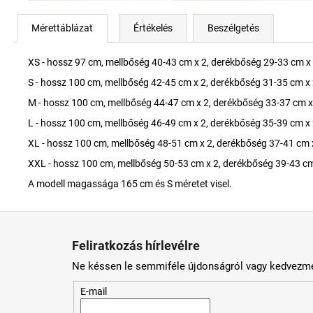
Mérettáblázat
Értékelés
Beszélgetés
XS - hossz 97 cm, mellbőség 40-43 cm x 2, derékbőség 29-33 cm x 
S - hossz 100 cm, mellbőség 42-45 cm x 2, derékbőség 31-35 cm x 
M - hossz 100 cm, mellbőség 44-47 cm x 2, derékbőség 33-37 cm x
L - hossz 100 cm, mellbőség 46-49 cm x 2, derékbőség 35-39 cm x 
XL - hossz 100 cm, mellbőség 48-51 cm x 2, derékbőség 37-41 cm 
XXL - hossz 100 cm, mellbőség 50-53 cm x 2, derékbőség 39-43 cm
A modell magassága 165 cm és S méretet visel.
L
á
Feliratkozás hírlevélre
b
Ne késsen le semmiféle újdonságról vagy kedvezmé
l
é
E-mail
c