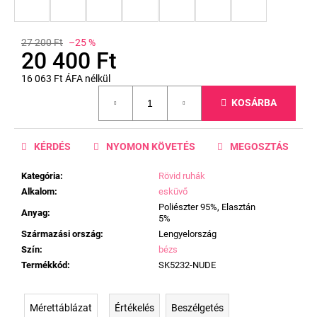
27 200 Ft
–25 %
20 400 Ft
16 063 Ft ÁFA nélkül
Egységár:
KOSÁRBA
KÉRDÉS
NYOMON KÖVETÉS
MEGOSZTÁS
Kategória
:
Rövid ruhák
Alkalom
:
esküvő
Poliészter 95%, Elasztán
Anyag
:
5%
Származási ország
:
Lengyelország
Szín
:
bézs
Termékkód
:
SK5232-NUDE
Mérettáblázat
Értékelés
Beszélgetés