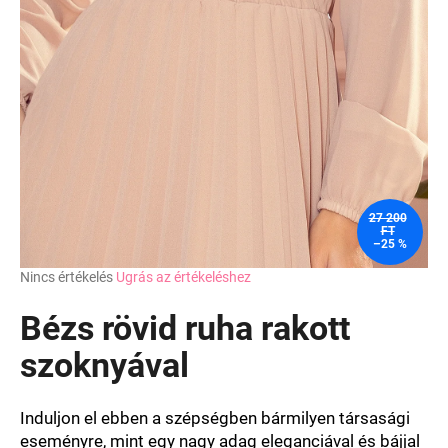
27 200
FT
–25 %
A
Nincs értékelés
Ugrás az értékeléshez
termék
átlagos
Bézs rövid ruha rakott
értékelése
5-
szoknyával
ből
0,0
csillag.
Induljon el ebben a szépségben bármilyen társasági
eseményre, mint egy nagy adag eleganciával és bájjal