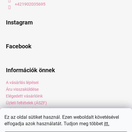
+421902035695
Instagram
Facebook
Információk önnek
A vásárlás lépései
Áru visszaküldése
Elégedett vásárlóink
Üzleti feltételek (ÁSZF)
Adatkezelési tájékoztató
Webáruház értékelése
Ez az oldal sütiket használ. Ezen weboldalt követésével
elfogadja azok használatát. Tudjon meg többet
itt.
Kapcsolat
Blog