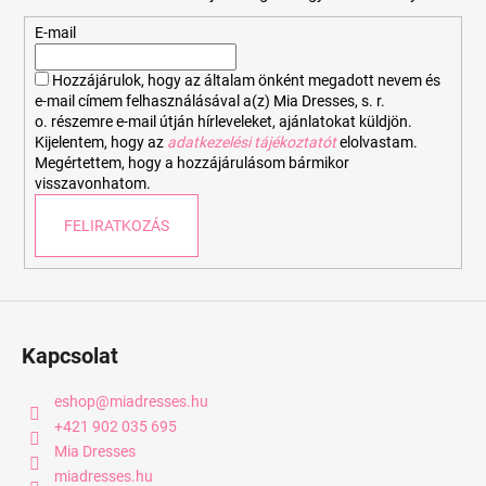
l
é
E-mail
c
Hozzájárulok, hogy az általam önként megadott nevem és
e-mail címem felhasználásával a(z) Mia Dresses, s. r.
o. részemre e-mail útján hírleveleket, ajánlatokat küldjön.
Kijelentem, hogy az
adatkezelési tájékoztatót
elolvastam.
Megértettem, hogy a hozzájárulásom bármikor
visszavonhatom.
FELIRATKOZÁS
Kapcsolat
eshop
@
miadresses.hu
+421 902 035 695
Mia Dresses
miadresses.hu