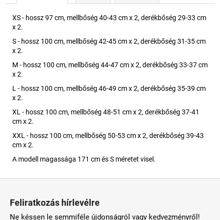
XS - hossz 97 cm, mellbőség 40-43 cm x 2, derékbőség 29-33 cm
x 2.
S - hossz 100 cm, mellbőség 42-45 cm x 2, derékbőség 31-35 cm
x 2.
M - hossz 100 cm, mellbőség 44-47 cm x 2, derékbőség 33-37 cm
x 2.
L - hossz 100 cm, mellbőség 46-49 cm x 2, derékbőség 35-39 cm
x 2.
XL - hossz 100 cm, mellbőség 48-51 cm x 2, derékbőség 37-41
cm x 2.
XXL - hossz 100 cm, mellbőség 50-53 cm x 2, derékbőség 39-43
cm x 2.
A modell magassága 171 cm és S méretet visel.
L
á
Feliratkozás hírlevélre
b
Ne késsen le semmiféle újdonságról vagy kedvezményről!