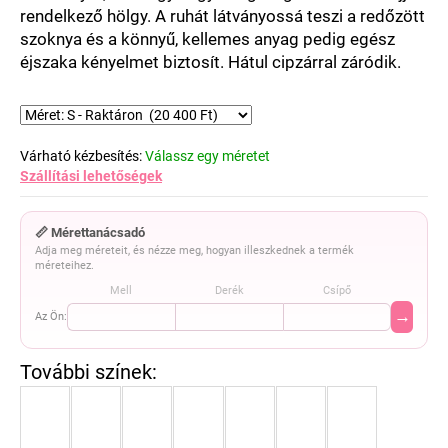
rendelkező hölgy.
A ruhát látványossá teszi a redőzött
szoknya és a könnyű, kellemes anyag pedig egész
éjszaka kényelmet biztosít. Hátul cipzárral záródik.
Várható kézbesítés:
Válassz egy méretet
Szállítási lehetőségek
📏 Mérettanácsadó
Adja meg méreteit, és nézze meg, hogyan illeszkednek a termék
méreteihez.
Mell
Derék
Csípő
→
Az Ön: