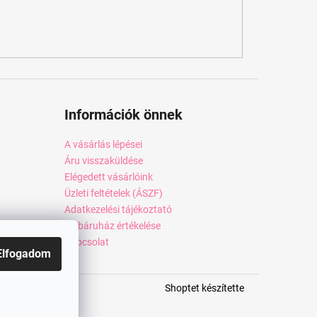
Információk önnek
A vásárlás lépései
Áru visszaküldése
Elégedett vásárlóink
Üzleti feltételek (ÁSZF)
Adatkezelési tájékoztató
Webáruház értékelése
Kapcsolat
Elfogadom
Shoptet készítette