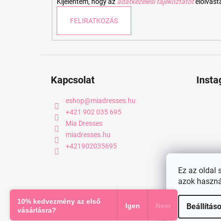
Kijelentem, hogy az
adatkezelési tájékoztatót
elolvas
FELIRATKOZÁS
Kapcsolat
Inst
eshop
@
miadresses.hu
+421 902 035 695
Mia Dresses
miadresses.hu
+421902035695
Ez az oldal 
azok haszná
Copyright 2026
miadresses.hu
. Minden jog fenntartva.
10% kedvezmény az első
Igen
Nem
Beállítás
vásárlásra?