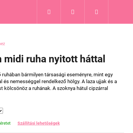
Keresés
Bejelentkezés
Kosár
hez
 midi ruha nyitott háttal
lő ruhában bármilyen társasági eseményre, mint egy
al és nemességgel rendelkező hölgy. A laza ujjak és a
t kölcsönöz a ruhának. A szoknya hátul cipzárral
éretet
Szállítási lehetőségek