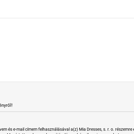
nyről!
 és e-mail címem felhasználásával a(z) Mia Dresses, s. r. o. részemre e-m