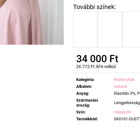
34 000 Ft
26 772 Ft ÁFA nélkül
Egységár:
Kategória
:
Rövid ruhák
Alkalom
:
esküvő
Anyag
:
Elasztán 3%, P
Származási
Lengyelország
ország
:
Szín
:
rózsaszín
Termékkód
:
SK0101-DUST