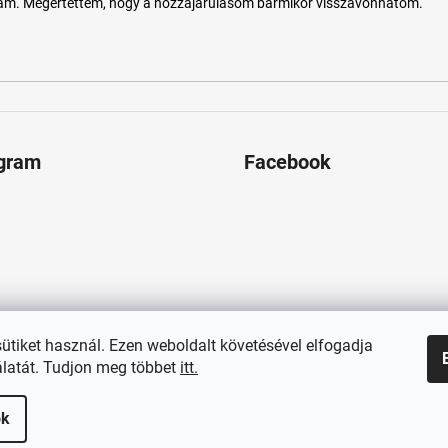
tam. Megértettem, hogy a hozzájárulásom bármikor visszavonhatom.
agram
Facebook
sütiket használ. Ezen weboldalt követésével elfogadja
latát. Tudjon meg többet
itt.
ok