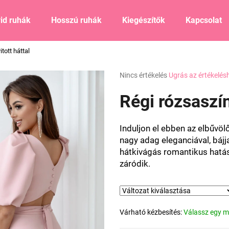
id ruhák
Hosszú ruhák
Kiegészítők
Kapcsolat
tott háttal
Mit keres?
A
Nincs értékelés
Ugrás az értékelés
termék
átlagos
Régi rózsaszín
KERESÉS
értékelése
5-
ből
Induljon el ebben az elbűvö
0,0
Ajánljuk
nagy adag eleganciával, bájj
csillag.
hátkivágás romantikus hatás
záródik.
Várható kézbesítés:
Válassz egy m