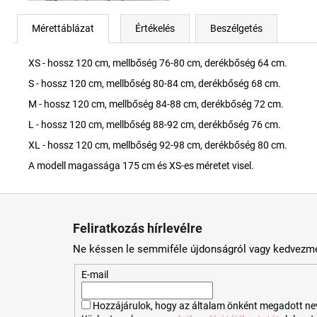
Mérettáblázat
Értékelés
Beszélgetés
XS - hossz 120 cm, mellbőség 76-80 cm, derékbőség 64 cm.
S - hossz 120 cm, mellbőség 80-84 cm, derékbőség 68 cm.
M - hossz 120 cm, mellbőség 84-88 cm, derékbőség 72 cm.
L - hossz 120 cm, mellbőség 88-92 cm, derékbőség 76 cm.
XL - hossz 120 cm, mellbőség 92-98 cm, derékbőség 80 cm.
A modell magassága 175 cm és XS-es méretet visel.
L
á
Feliratkozás hírlevélre
b
Ne késsen le semmiféle újdonságról vagy kedvezmé
l
é
E-mail
c
Hozzájárulok, hogy az általam önként megadott nevem