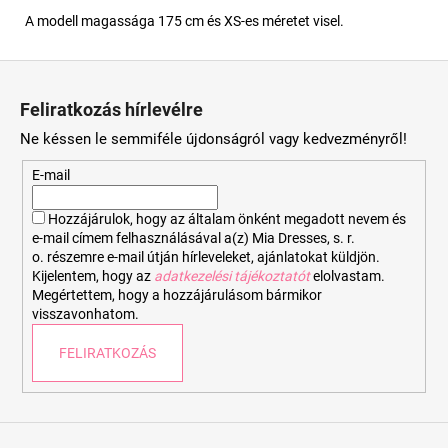
A modell magassága 175 cm és XS-es méretet visel.
L
á
Feliratkozás hírlevélre
b
Ne késsen le semmiféle újdonságról vagy kedvezményről!
l
é
E-mail
c
Hozzájárulok, hogy az általam önként megadott nevem és
e-mail címem felhasználásával a(z) Mia Dresses, s. r.
o. részemre e-mail útján hírleveleket, ajánlatokat küldjön.
Kijelentem, hogy az
adatkezelési tájékoztatót
elolvastam.
Megértettem, hogy a hozzájárulásom bármikor
visszavonhatom.
FELIRATKOZÁS