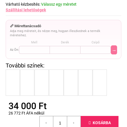
Várható kézbesítés:
Válassz egy méretet
Szállítási lehetőségek
📏 Mérettanácsadó
Adja meg méreteit, és nézze meg, hogyan illeszkednek a termék
méreteihez.
Mell
Derék
Csípő
→
Az Ön:
34 000 Ft
26 772 Ft ÁFA nélkül
Egységár:
KOSÁRBA