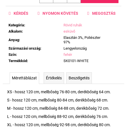
KÉRDÉS
NYOMON KÖVETÉS
MEGOSZTÁS
Kategória
:
Rövid ruhák
Alkalom
:
esküvő
Elasztán 3%, Poliészter
Anyag
:
97%
Származási ország
:
Lengyelország
Szín
:
fehér
Termékkód
:
SK0101-WHITE
Mérettáblázat
Értékelés
Beszélgetés
XS - hossz 120 cm, mellbőség 76-80 cm, derékbőség 64 cm.
S - hossz 120 cm, mellbőség 80-84 cm, derékbőség 68 cm.
M - hossz 120 cm, mellbőség 84-88 cm, derékbőség 72 cm.
L - hossz 120 cm, mellbőség 88-92 cm, derékbőség 76 cm.
XL - hossz 120 cm, mellbőség 92-98 cm, derékbőség 80 cm.