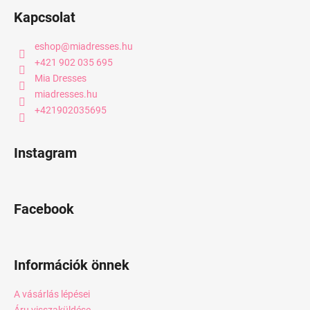
Kapcsolat
eshop
@
miadresses.hu
+421 902 035 695
Mia Dresses
miadresses.hu
+421902035695
Instagram
Facebook
Információk önnek
A vásárlás lépései