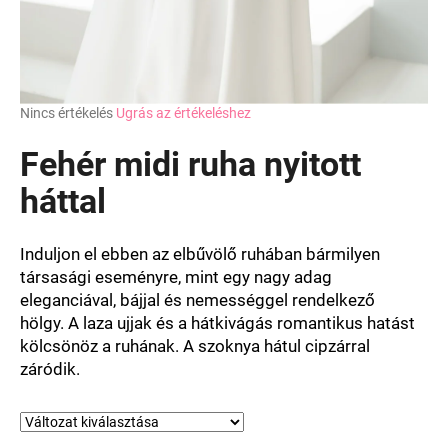
A
Nincs értékelés
Ugrás az értékeléshez
termék
átlagos
Fehér midi ruha nyitott
értékelése
5-
háttal
ből
0,0
csillag.
Induljon el ebben az elbűvölő ruhában bármilyen
társasági eseményre, mint egy nagy adag
eleganciával, bájjal és nemességgel rendelkező
hölgy. A laza ujjak és a hátkivágás romantikus hatást
kölcsönöz a ruhának. A szoknya hátul cipzárral
záródik.