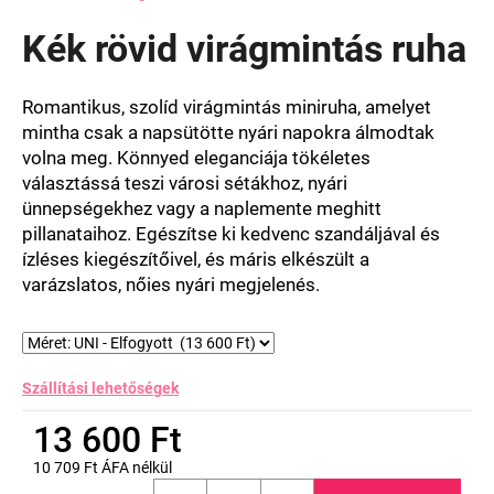
termék
átlagos
Kék rövid virágmintás ruha
értékelése
5-
ből
Romantikus, szolíd virágmintás miniruha, amelyet
0,0
mintha csak a napsütötte nyári napokra álmodtak
csillag.
volna meg. Könnyed eleganciája tökéletes
választássá teszi városi sétákhoz, nyári
ünnepségekhez vagy a naplemente meghitt
pillanataihoz. Egészítse ki kedvenc szandáljával és
ízléses kiegészítőivel, és máris elkészült a
varázslatos, nőies nyári megjelenés.
Szállítási lehetőségek
13 600 Ft
10 709 Ft ÁFA nélkül
Egységár: