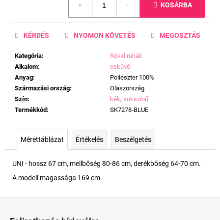
KOSÁRBA
KÉRDÉS
NYOMON KÖVETÉS
MEGOSZTÁS
Kategória
:
Rövid ruhák
Alkalom
:
esküvő
Anyag
:
Poliészter 100%
Származási ország
:
Olaszország
Szín
:
kék
,
sokszínű
Termékkód
:
SK7278-BLUE
Mérettáblázat
Értékelés
Beszélgetés
UNI - hossz 67 cm, mellbőség 80-86 cm, derékbőség 64-70 cm.
A modell magassága 169 cm.
L
á