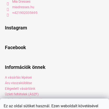
Mia Dresses
miadresses.hu
+421902035695
Instagram
Facebook
Információk önnek
A vásárlás lépései
Áru visszaküldése
Elégedett vásárlóink
Üzleti feltételek (ÁSZF)
Adatkezelési tájékoztató
Webáruház értékelése
Ez az oldal sütiket használ. Ezen weboldalt követésével