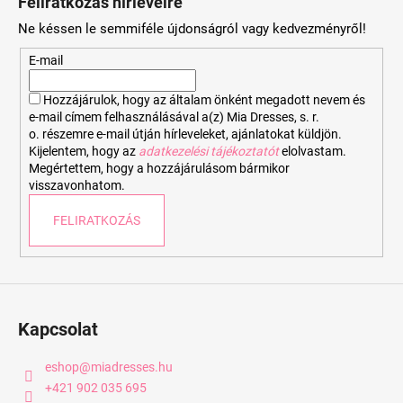
Feliratkozás hírlevélre
b
Ne késsen le semmiféle újdonságról vagy kedvezményről!
l
é
E-mail
c
Hozzájárulok, hogy az általam önként megadott nevem és
e-mail címem felhasználásával a(z) Mia Dresses, s. r.
o. részemre e-mail útján hírleveleket, ajánlatokat küldjön.
Kijelentem, hogy az
adatkezelési tájékoztatót
elolvastam.
Megértettem, hogy a hozzájárulásom bármikor
visszavonhatom.
FELIRATKOZÁS
Kapcsolat
eshop
@
miadresses.hu
+421 902 035 695