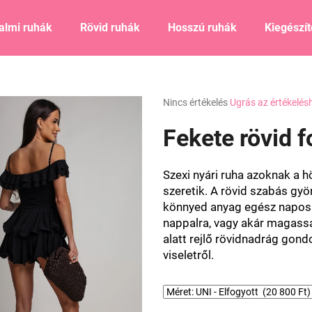
almi ruhák
Rövid ruhák
Hosszú ruhák
Kiegészí
Mit keres?
A
Nincs értékelés
Ugrás az értékelés
termék
átlagos
Fekete rövid f
KERESÉS
értékelése
5-
ből
Szexi nyári ruha azoknak a h
0,0
Ajánljuk
szeretik. A rövid szabás gyön
csillag.
könnyed anyag egész napos k
nappalra, vagy akár magassa
alatt rejlő rövidnadrág gon
viseletről.