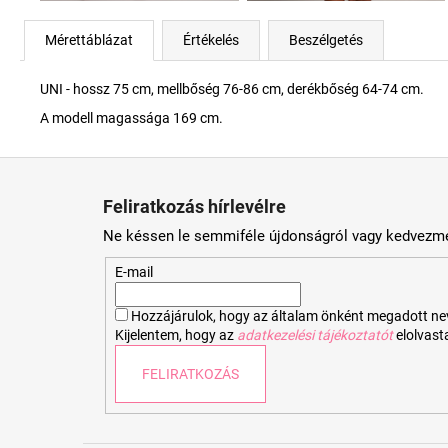
Mérettáblázat
Értékelés
Beszélgetés
UNI - hossz 75 cm, mellbőség 76-86 cm, derékbőség 64-74 cm.
A modell magassága 169 cm.
L
á
Feliratkozás hírlevélre
b
Ne késsen le semmiféle újdonságról vagy kedvezmé
l
é
E-mail
c
Hozzájárulok, hogy az általam önként megadott nevem
Kijelentem, hogy az
adatkezelési tájékoztatót
elolvas
FELIRATKOZÁS