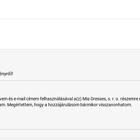
nyről!
 és e-mail címem felhasználásával a(z) Mia Dresses, s. r. o. részemre e-m
tam. Megértettem, hogy a hozzájárulásom bármikor visszavonhatom.