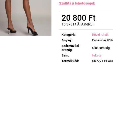
Szállítási lehetőségek
20 800 Ft
16 378 Ft ÁFA nélkül
Egységár:
Kategória
:
Rövid ruhák
Anyag
:
Poliészter 96%
Származási
Olaszország
ország
:
Szín
:
fekete
Termékkód
:
SK7271-BLAC