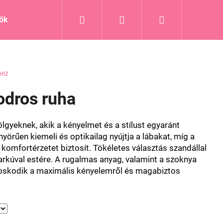
Keresés
Bejelentkezés
Kosár
tők
Blog
hez
odros ruha
ölgyeknek, akik a kényelmet és a stílust egyaránt
yörűen kiemeli és optikailag nyújtja a lábakat, míg a
omfortérzetet biztosít. Tökéletes választás szandállal
rkúval estére. A rugalmas anyag, valamint a szoknya
doskodik a maximális kényelemről és magabiztos