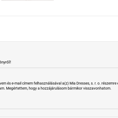
nyről!
 és e-mail címem felhasználásával a(z) Mia Dresses, s. r. o. részemre e-m
tam. Megértettem, hogy a hozzájárulásom bármikor visszavonhatom.