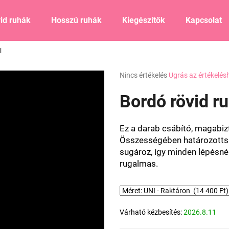
id ruhák
Hosszú ruhák
Kiegészítők
Kapcsolat
l
Mit keres?
A
Nincs értékelés
Ugrás az értékelés
termék
átlagos
Bordó rövid r
KERESÉS
értékelése
5-
ből
Ez a darab csábító, magabiz
0,0
Ajánljuk
Összességében határozottsá
csillag.
sugároz, így minden lépésné
rugalmas.
Várható kézbesítés:
2026.8.11