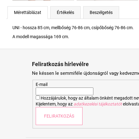
Mérettáblázat
Értékelés
Beszélgetés
UNI - hossza 85 cm, mellbőség 76-86 cm, csípőbőség 76-86 cm.
A modell magassága 169 cm.
L
á
Feliratkozás hírlevélre
b
Ne késsen le semmiféle újdonságról vagy kedvezmé
l
é
E-mail
c
Hozzájárulok, hogy az általam önként megadott nevem
Kijelentem, hogy az
adatkezelési tájékoztatót
elolvas
FELIRATKOZÁS