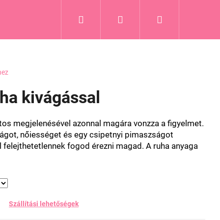
Keresés
Bejelentkezés
Kosár
Blog
hez
uha kivágással
tos megjelenésével azonnal magára vonzza a figyelmet.
got, nőiességet és egy csipetnyi pimaszságot
l felejthetetlennek fogod érezni magad. A ruha anyaga
Szállítási lehetőségek