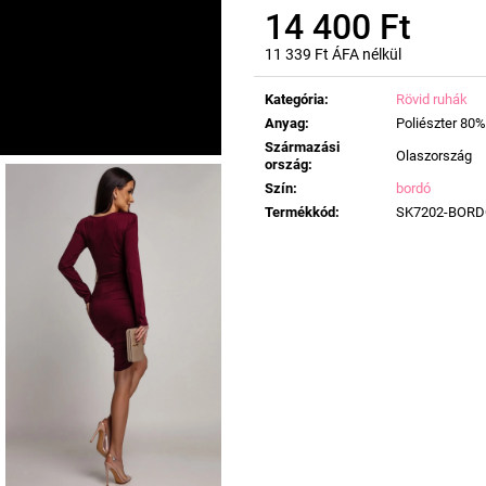
14 400 Ft
11 339 Ft ÁFA nélkül
Egységár:
Kategória
:
Rövid ruhák
Anyag
:
Poliészter 80%
Származási
Olaszország
ország
:
Szín
:
bordó
Termékkód
:
SK7202-BOR