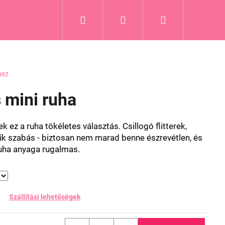
Keresés
Bejelentkezés
Kosár
hez
s mini ruha
 ez a ruha tökéletes választás. Csillogó flitterek,
szűk szabás - biztosan nem marad benne észrevétlen
, és
 ruha anyaga rugalmas.
Szállítási lehetőségek