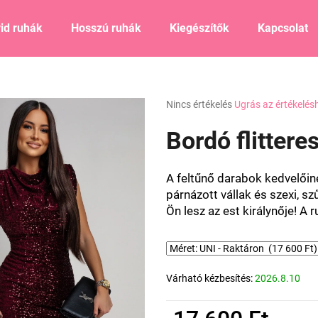
id ruhák
Hosszú ruhák
Kiegészítők
Kapcsolat
Mit keres?
A
Nincs értékelés
Ugrás az értékelés
termék
átlagos
Bordó flittere
KERESÉS
értékelése
5-
ből
A feltűnő darabok kedvelőinek
0,0
Ajánljuk
párnázott vállak és szexi, 
csillag.
Ön lesz az est királynője! A
Várható kézbesítés:
2026.8.10