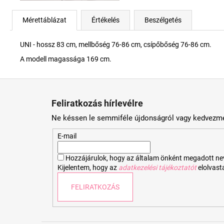
Mérettáblázat
Értékelés
Beszélgetés
UNI - hossz 83 cm, mellbőség 76-86 cm, csípőbőség 76-86 cm.
A modell magassága 169 cm.
L
á
Feliratkozás hírlevélre
b
Ne késsen le semmiféle újdonságról vagy kedvezmé
l
é
E-mail
c
Hozzájárulok, hogy az általam önként megadott nevem
Kijelentem, hogy az
adatkezelési tájékoztatót
elolvas
FELIRATKOZÁS