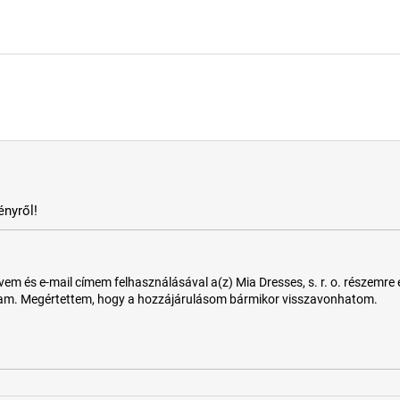
nyről!
 és e-mail címem felhasználásával a(z) Mia Dresses, s. r. o. részemre e-m
tam. Megértettem, hogy a hozzájárulásom bármikor visszavonhatom.