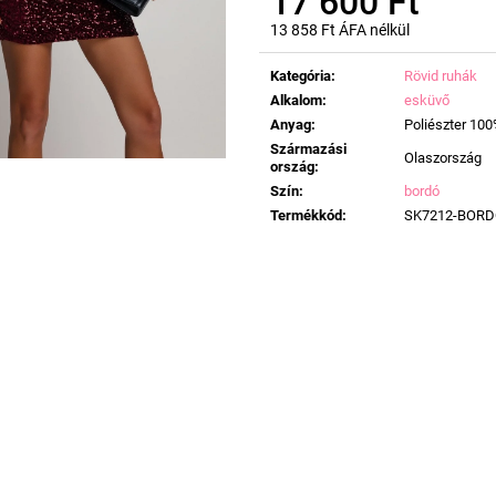
17 600 Ft
13 858 Ft ÁFA nélkül
Egységár:
Kategória
:
Rövid ruhák
Alkalom
:
esküvő
Anyag
:
Poliészter 10
Származási
Olaszország
ország
:
Szín
:
bordó
Termékkód
:
SK7212-BOR