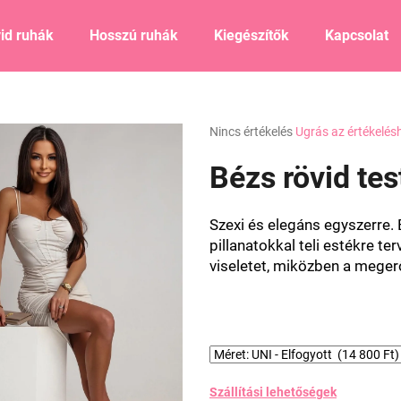
id ruhák
Hosszú ruhák
Kiegészítők
Kapcsolat
Mit keres?
A
Nincs értékelés
Ugrás az értékelés
termék
átlagos
Bézs rövid tes
KERESÉS
értékelése
5-
ből
Szexi és elegáns egyszerre. E
0,0
Ajánljuk
pillanatokkal teli estékre t
csillag.
viseletet, miközben a
megerős
Szállítási lehetőségek