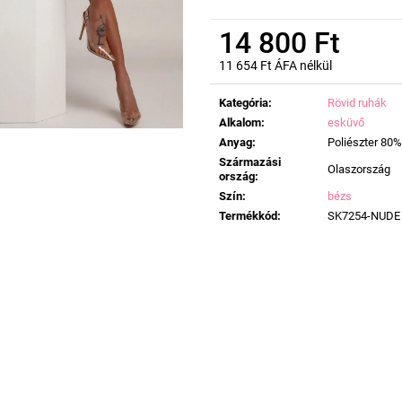
14 800 Ft
11 654 Ft ÁFA nélkül
Egységár:
Kategória
:
Rövid ruhák
Alkalom
:
esküvő
Anyag
:
Poliészter 80%
Származási
Olaszország
ország
:
Szín
:
bézs
Termékkód
:
SK7254-NUDE