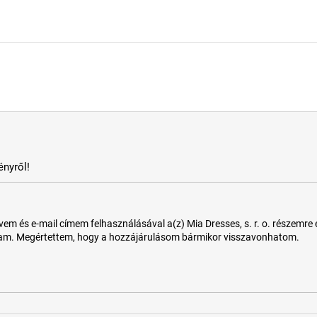
nyről!
 és e-mail címem felhasználásával a(z) Mia Dresses, s. r. o. részemre e-m
tam. Megértettem, hogy a hozzájárulásom bármikor visszavonhatom.