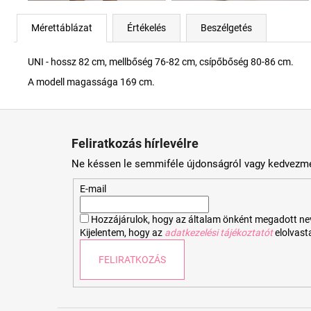
Mérettáblázat
Értékelés
Beszélgetés
UNI - hossz 82 cm, mellbőség 76-82 cm, csípőbőség 80-86 cm.
A modell magassága 169 cm.
L
á
Feliratkozás hírlevélre
b
Ne késsen le semmiféle újdonságról vagy kedvezmé
l
é
E-mail
c
Hozzájárulok, hogy az általam önként megadott nevem
Kijelentem, hogy az
adatkezelési tájékoztatót
elolvas
FELIRATKOZÁS