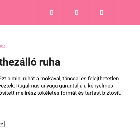
Keresés
Bejelentkezés
Kosár
hez
thezálló ruha
zt a mini ruhát a mókával, tánccal és felejthetetlen
ervezték. Rugalmas anyaga garantálja a kényelmes
ített mellrész tökéletes formát és tartást biztosít.