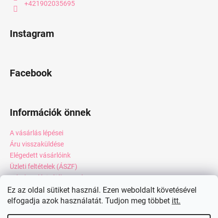
+421902035695
Instagram
Facebook
Információk önnek
A vásárlás lépései
Áru visszaküldése
Elégedett vásárlóink
Üzleti feltételek (ÁSZF)
Adatkezelési tájékoztató
Webáruház értékelése
Ez az oldal sütiket használ. Ezen weboldalt követésével
elfogadja azok használatát. Tudjon meg többet
itt.
Kapcsolat
Blog