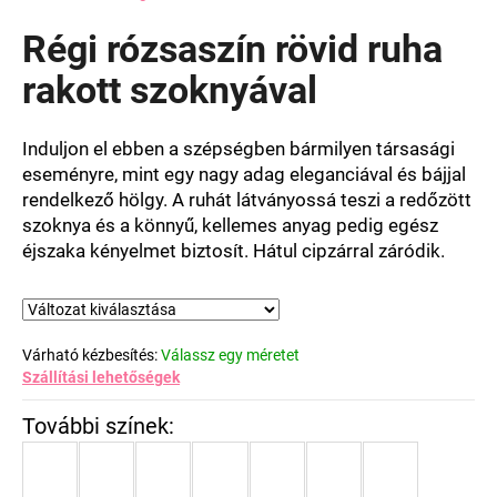
termék
átlagos
Régi rózsaszín rövid ruha
értékelése
5-
rakott szoknyával
ből
0,0
csillag.
Induljon el ebben a szépségben bármilyen társasági
eseményre, mint egy nagy adag eleganciával és bájjal
rendelkező hölgy.
A ruhát látványossá teszi a redőzött
szoknya és a könnyű, kellemes anyag pedig egész
éjszaka kényelmet biztosít. Hátul cipzárral záródik.
Várható kézbesítés:
Válassz egy méretet
Szállítási lehetőségek