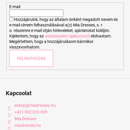
é
E-mail
c
Hozzájárulok, hogy az általam önként megadott nevem és
e-mail címem felhasználásával a(z) Mia Dresses, s. r.
o. részemre e-mail útján hírleveleket, ajánlatokat küldjön.
Kijelentem, hogy az
adatkezelési tájékoztatót
elolvastam.
Megértettem, hogy a hozzájárulásom bármikor
visszavonhatom.
FELIRATKOZÁS
Kapcsolat
eshop
@
miadresses.hu
+421 902 035 695
Mia Dresses
miadresses.hu