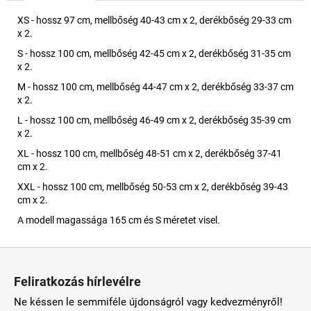
XS - hossz 97 cm, mellbőség 40-43 cm x 2, derékbőség 29-33 cm
x 2.
S - hossz 100 cm, mellbőség 42-45 cm x 2, derékbőség 31-35 cm
x 2.
M - hossz 100 cm, mellbőség 44-47 cm x 2, derékbőség 33-37 cm
x 2.
L - hossz 100 cm, mellbőség 46-49 cm x 2, derékbőség 35-39 cm
x 2.
XL - hossz 100 cm, mellbőség 48-51 cm x 2, derékbőség 37-41
cm x 2.
XXL - hossz 100 cm, mellbőség 50-53 cm x 2, derékbőség 39-43
cm x 2.
A modell magassága 165 cm és S méretet visel.
L
á
Feliratkozás hírlevélre
b
Ne késsen le semmiféle újdonságról vagy kedvezményről!
l