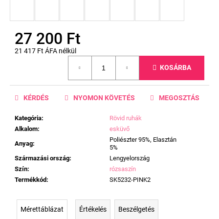
27 200 Ft
21 417 Ft ÁFA nélkül
Egységár:
KOSÁRBA
KÉRDÉS
NYOMON KÖVETÉS
MEGOSZTÁS
Kategória
:
Rövid ruhák
Alkalom
:
esküvő
Poliészter 95%, Elasztán
Anyag
:
5%
Származási ország
:
Lengyelország
Szín
:
rózsaszín
Termékkód
:
SK5232-PINK2
Mérettáblázat
Értékelés
Beszélgetés