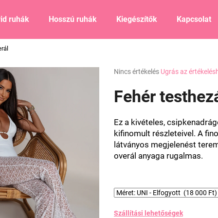
id ruhák
Hosszú ruhák
Kiegészítők
Kapcsolat
rál
Mit keres?
A
Nincs értékelés
Ugrás az értékelés
termék
átlagos
Fehér testhezá
KERESÉS
értékelése
5-
ből
Ez a kivételes, csipkenadrágo
0,0
Ajánljuk
kifinomult részleteivel. A f
csillag.
látványos megjelenést terem
overál anyaga rugalmas.
Szállítási lehetőségek