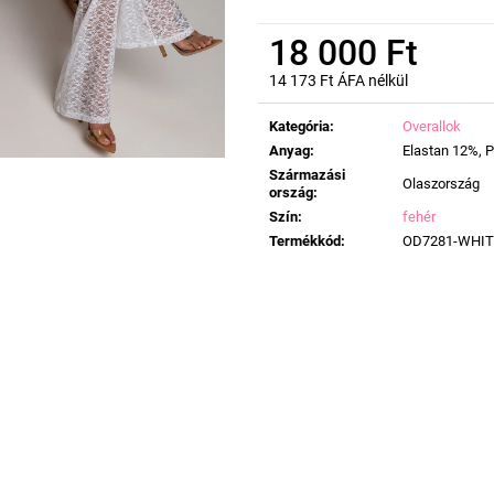
18 000 Ft
14 173 Ft ÁFA nélkül
Egységár:
Kategória
:
Overallok
Anyag
:
Elastan 12%, 
Származási
Olaszország
ország
:
Szín
:
fehér
Termékkód
:
OD7281-WHIT