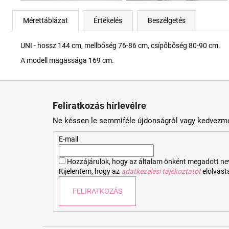
Mérettáblázat
Értékelés
Beszélgetés
UNI - hossz 144 cm, mellbőség 76-86 cm, csípőbőség 80-90 cm.
A modell magassága 169 cm.
L
á
Feliratkozás hírlevélre
b
Ne késsen le semmiféle újdonságról vagy kedvezmé
l
é
E-mail
c
Hozzájárulok, hogy az általam önként megadott nevem
Kijelentem, hogy az
adatkezelési tájékoztatót
elolvas
FELIRATKOZÁS