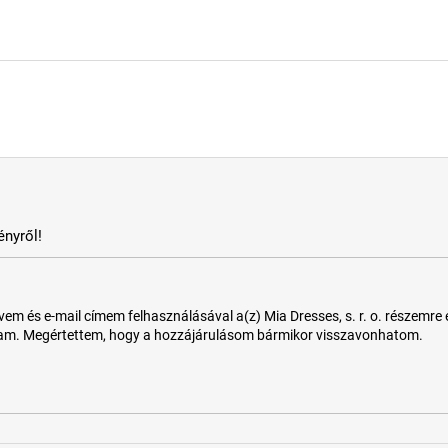
nyről!
 és e-mail címem felhasználásával a(z) Mia Dresses, s. r. o. részemre e-m
tam. Megértettem, hogy a hozzájárulásom bármikor visszavonhatom.