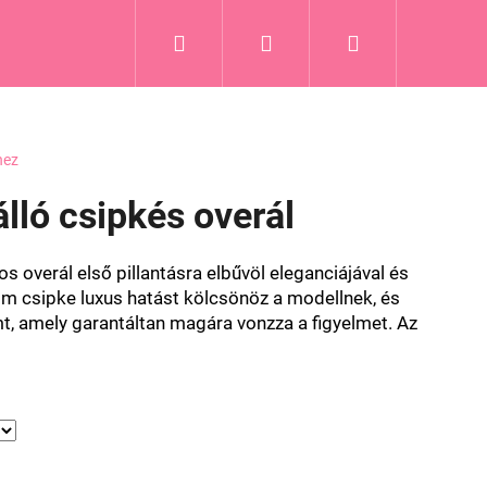
Keresés
Bejelentkezés
Kosár
Blog
hez
lló csipkés overál
s overál első pillantásra elbűvöl eleganciájával és
inom csipke luxus hatást kölcsönöz a modellnek, és
t, amely garantáltan magára vonzza a figyelmet. Az