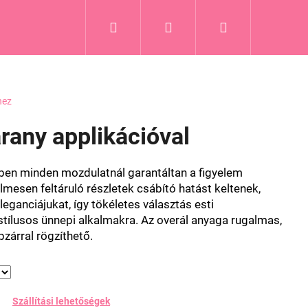
Keresés
Bejelentkezés
Kosár
hez
arany applikációval
ben minden mozdulatnál garantáltan a figyelem
lmesen feltáruló részletek csábító hatást keltenek,
eganciájukat, így tökéletes választás esti
stílusos ünnepi alkalmakra. Az overál anyaga rugalmas,
pzárral rögzíthető.
Szállítási lehetőségek