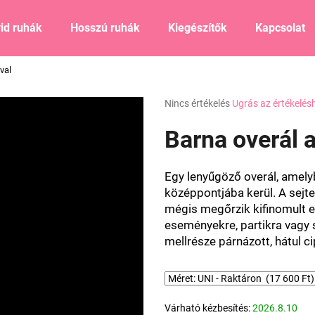
id ruhák
Hosszú ruhák
Kiegészítők
Kapcsolat
val
Mit keres?
A
Nincs értékelés
Ugrás az értékelés
termék
átlagos
Barna overál 
KERESÉS
értékelése
5-
ből
Egy lenyűgöző overál, amely
0,0
Ajánljuk
középpontjába kerül. A sejte
csillag.
mégis megőrzik kifinomult el
eseményekre, partikra vagy 
mellrésze párnázott, hátul ci
Várható kézbesítés:
2026.8.10