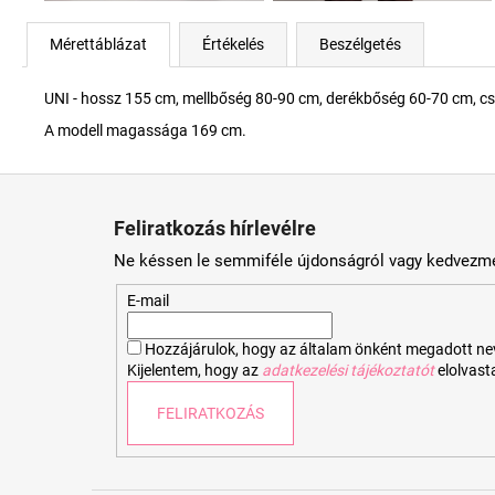
Mérettáblázat
Értékelés
Beszélgetés
UNI - hossz 155 cm, mellbőség 80-90 cm, derékbőség 60-70 cm, c
A modell magassága 169 cm.
L
á
Feliratkozás hírlevélre
b
Ne késsen le semmiféle újdonságról vagy kedvezmé
l
é
E-mail
c
Hozzájárulok, hogy az általam önként megadott nevem
Kijelentem, hogy az
adatkezelési tájékoztatót
elolvas
FELIRATKOZÁS