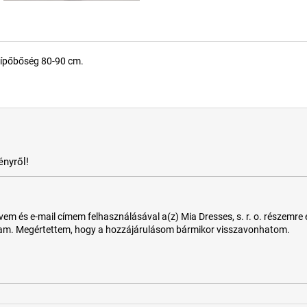
sípőbőség 80-90 cm.
nyről!
 és e-mail címem felhasználásával a(z) Mia Dresses, s. r. o. részemre e-m
tam. Megértettem, hogy a hozzájárulásom bármikor visszavonhatom.