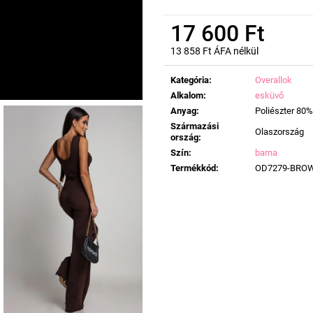
17 600 Ft
13 858 Ft ÁFA nélkül
Egységár:
Kategória
:
Overallok
Alkalom
:
esküvő
Anyag
:
Poliészter 80%
Származási
Olaszország
ország
:
Szín
:
barna
Termékkód
:
OD7279-BRO