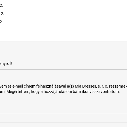
2.
 2.
2.
nyről!
 és e-mail címem felhasználásával a(z) Mia Dresses, s. r. o. részemre e-m
tam. Megértettem, hogy a hozzájárulásom bármikor visszavonhatom.