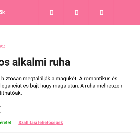
Keresés
Bejelentkezés
Kosár
tők
Blog
hez
os alkalmi ruha
 biztosan megtalálják a magukét
.
A romantikus és
eganciát és bájt hagy maga után. A ruha mellrészén
líthatóak.
éretet
Szállítási lehetőségek