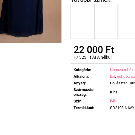
22 000 Ft
17 323 Ft ÁFA nélkül
Egységár:
Kategória
:
Hosszú ruhák
Alkalom
:
bál
,
esküvő
,
sz
Anyag
:
Poliészter 10
Származási
Kína
ország
:
Szín
:
kék
Termékkód
:
SD2103-NAVY