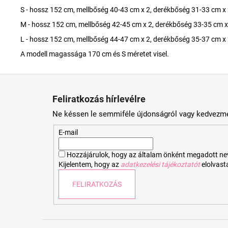
S - hossz 152 cm, mellbőség 40-43 cm x 2, derékbőség 31-33 cm x 
M - hossz 152 cm, mellbőség 42-45 cm x 2, derékbőség 33-35 cm x
L - hossz 152 cm, mellbőség 44-47 cm x 2, derékbőség 35-37 cm x 
A modell magassága 170 cm és S méretet visel.
L
á
Feliratkozás hírlevélre
b
Ne késsen le semmiféle újdonságról vagy kedvezmé
l
é
E-mail
c
Hozzájárulok, hogy az általam önként megadott nevem
Kijelentem, hogy az
adatkezelési tájékoztatót
elolvas
FELIRATKOZÁS