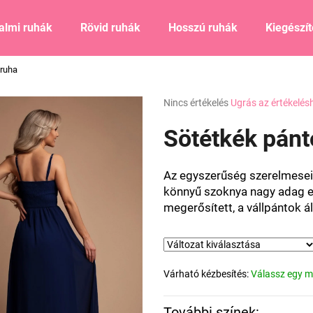
almi ruhák
Rövid ruhák
Hosszú ruhák
Kiegészí
 ruha
Mit keres?
A
Nincs értékelés
Ugrás az értékelés
termék
átlagos
Sötétkék pánt
KERESÉS
értékelése
5-
ből
Az egyszerűség szerelmesei
0,0
Ajánljuk
könnyű szoknya nagy adag el
csillag.
megerősített, a vállpántok ál
Várható kézbesítés:
Válassz egy m