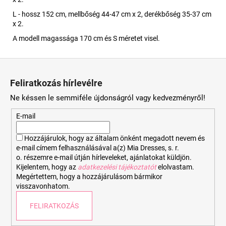
L - hossz 152 cm, mellbőség 44-47 cm x 2, derékbőség 35-37 cm
x 2.
A modell magassága 170 cm és S méretet visel.
L
á
Feliratkozás hírlevélre
b
Ne késsen le semmiféle újdonságról vagy kedvezményről!
l
é
E-mail
c
Hozzájárulok, hogy az általam önként megadott nevem és
e-mail címem felhasználásával a(z) Mia Dresses, s. r.
o. részemre e-mail útján hírleveleket, ajánlatokat küldjön.
Kijelentem, hogy az
adatkezelési tájékoztatót
elolvastam.
Megértettem, hogy a hozzájárulásom bármikor
visszavonhatom.
FELIRATKOZÁS