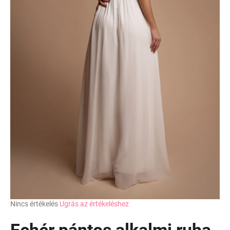
A
Nincs értékelés
Ugrás az értékeléshez
termék
átlagos
Fehér pántos alkalmi ruha