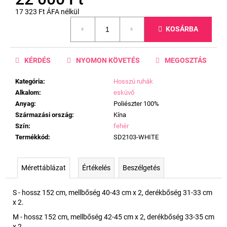
17 323 Ft ÁFA nélkül
Egységár:
KOSÁRBA
KÉRDÉS
NYOMON KÖVETÉS
MEGOSZTÁS
Kategória
:
Hosszú ruhák
Alkalom
:
esküvő
Anyag
:
Poliészter 100%
Származási ország
:
Kína
Szín
:
fehér
Termékkód
:
SD2103-WHITE
Mérettáblázat
Értékelés
Beszélgetés
S - hossz 152 cm, mellbőség 40-43 cm x 2, derékbőség 31-33 cm
x 2.
M - hossz 152 cm, mellbőség 42-45 cm x 2, derékbőség 33-35 cm
x 2.