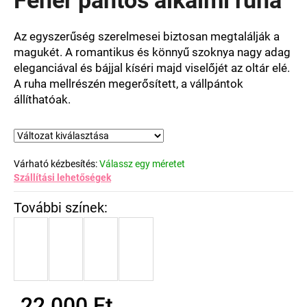
értékelése
5-
ből
Az egyszerűség szerelmesei biztosan megtalálják a
0,0
magukét
.
A romantikus és könnyű szoknya
nagy adag
csillag.
eleganciával és bájjal kíséri majd viselőjét az oltár elé.
A ruha mellrészén megerősített, a vállpántok
állíthatóak.
Várható kézbesítés:
Válassz egy méretet
Szállítási lehetőségek
22 000 Ft