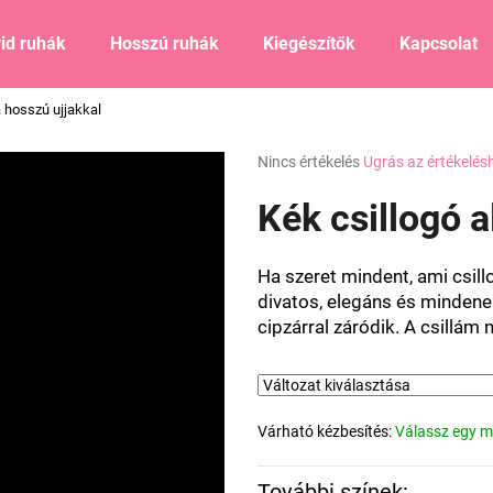
id ruhák
Hosszú ruhák
Kiegészítők
Kapcsolat
a hosszú ujjakkal
Mit keres?
A
Nincs értékelés
Ugrás az értékelés
termék
átlagos
Kék csillogó a
KERESÉS
értékelése
5-
ből
Ha szeret mindent, ami csill
0,0
Ajánljuk
divatos, elegáns és mindenek
csillag.
cipzárral záródik. A csillám n
Várható kézbesítés:
Válassz egy m