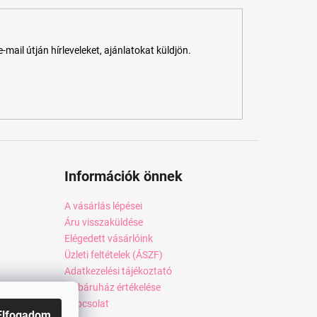
ail útján hírleveleket, ajánlatokat küldjön.
Információk önnek
A vásárlás lépései
Áru visszaküldése
Elégedett vásárlóink
Üzleti feltételek (ÁSZF)
Adatkezelési tájékoztató
Webáruház értékelése
Kapcsolat
Elfogadom