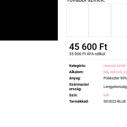
45 600 Ft
35 906 Ft ÁFA nélkül
Egységár:
Kategória
:
Hosszú ruhák
Alkalom
:
bál
,
esküvő
,
sz
Anyag
:
Poliészter 95%
Származási
Lengyelország
ország
:
Szín
:
kék
Termékkód
:
SD3022-BLUE