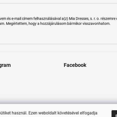
 és e-mail címem felhasználásával a(z) Mia Dresses, s. r. o. részemre e-m
tam. Megértettem, hogy a hozzájárulásom bármikor visszavonhatom.
agram
Facebook
sütiket használ. Ezen weboldalt követésével elfogadja