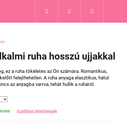
Keresés
Bejelentkezés
Kosár
hez
lkalmi ruha hosszú ujjakkal
og, ez a ruha tökéletes az Ön számára. Romantikus,
előtt felejthetetlen. A ruha anyaga elasztikus, hátul
incs az anyagba varrva, tehát hullik a ruháról.
éretet
Szállítási lehetőségek