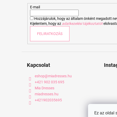
l
é
E-mail
c
Hozzájárulok, hogy az általam önként megadott nevem
Kijelentem, hogy az
adatkezelési tájékoztatót
elolvas
FELIRATKOZÁS
Kapcsolat
Inst
eshop
@
miadresses.hu
+421 902 035 695
Mia Dresses
miadresses.hu
+421902035695
Ez az oldal 