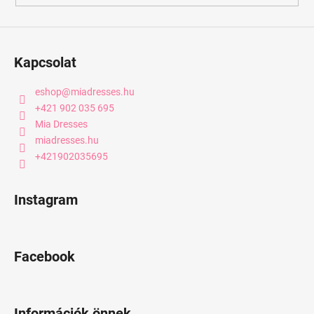
Kapcsolat
eshop
@
miadresses.hu
+421 902 035 695
Mia Dresses
miadresses.hu
+421902035695
Instagram
Facebook
Információk önnek