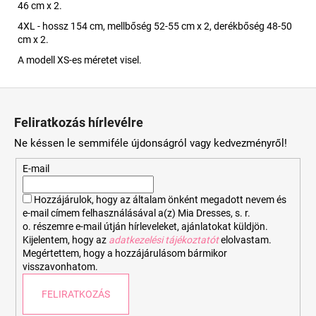
46 cm x 2.
4XL - hossz 154 cm, mellbőség 52-55 cm x 2, derékbőség 48-50
cm x 2.
A modell XS-es méretet visel.
L
á
Feliratkozás hírlevélre
b
Ne késsen le semmiféle újdonságról vagy kedvezményről!
l
é
E-mail
c
Hozzájárulok, hogy az általam önként megadott nevem és
e-mail címem felhasználásával a(z) Mia Dresses, s. r.
o. részemre e-mail útján hírleveleket, ajánlatokat küldjön.
Kijelentem, hogy az
adatkezelési tájékoztatót
elolvastam.
Megértettem, hogy a hozzájárulásom bármikor
visszavonhatom.
FELIRATKOZÁS