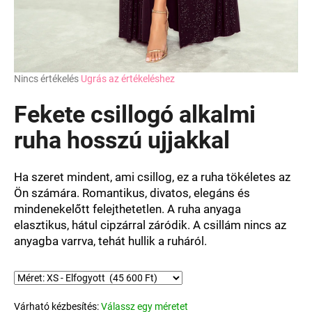
A
Nincs értékelés
Ugrás az értékeléshez
termék
átlagos
Fekete csillogó alkalmi
értékelése
5-
ruha hosszú ujjakkal
ből
0,0
csillag.
Ha szeret mindent, ami csillog, ez a ruha tökéletes az
Ön számára. Romantikus, divatos, elegáns és
mindenekelőtt felejthetetlen. A ruha anyaga
elasztikus, hátul cipzárral záródik. A csillám nincs az
anyagba varrva, tehát hullik a ruháról.
Várható kézbesítés:
Válassz egy méretet