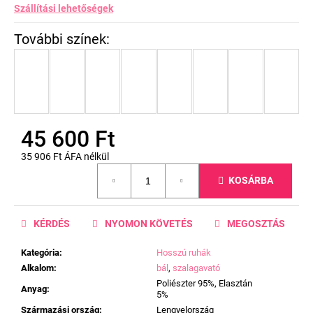
Szállítási lehetőségek
45 600 Ft
35 906 Ft ÁFA nélkül
Egységár:
KOSÁRBA
KÉRDÉS
NYOMON KÖVETÉS
MEGOSZTÁS
Kategória
:
Hosszú ruhák
Alkalom
:
bál
,
szalagavató
Poliészter 95%, Elasztán
Anyag
:
5%
Származási ország
:
Lengyelország