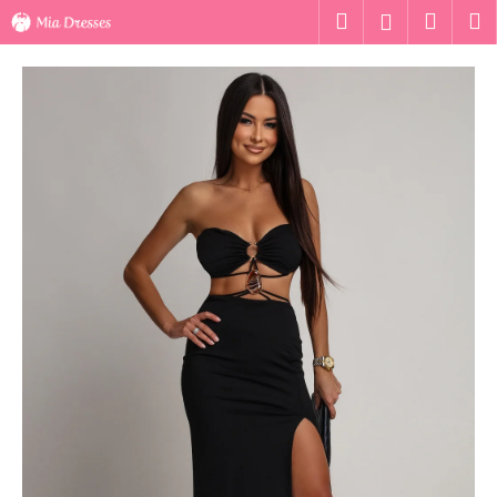
K
Ugrás
Keresés
Kosár
M
Bejelentk
a
o
fő
Vissza
Vissza
s
tartalomhoz
á
M
r
i
t
k
e
r
e
s
?
KERESÉS