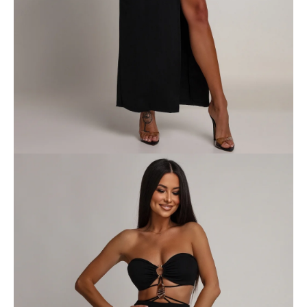
A
j
á
n
l
j
u
k