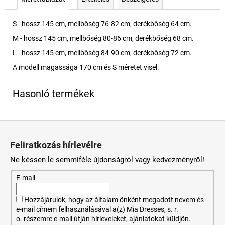
S - hossz 145 cm, mellbőség 76-82 cm, derékbőség 64 cm.
M - hossz 145 cm, mellbőség 80-86 cm, derékbőség 68 cm.
L - hossz 145 cm, mellbőség 84-90 cm, derékbőség 72 cm.
A modell magassága 170 cm és S méretet visel.
L
á
Feliratkozás hírlevélre
b
Ne késsen le semmiféle újdonságról vagy kedvezményről!
l
é
E-mail
c
Hozzájárulok, hogy az általam önként megadott nevem és
e-mail címem felhasználásával a(z) Mia Dresses, s. r.
o. részemre e-mail útján hírleveleket, ajánlatokat küldjön.