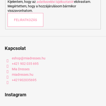
Kijelentem, hogy az
adatkezelési tájékoztatót
elolvastam.
Megértettem, hogy a hozzájárulásom bármikor
visszavonhatom.
FELIRATKOZÁS
Kapcsolat
eshop
@
miadresses.hu
+421 902 035 695
Mia Dresses
miadresses.hu
+421902035695
Instagram