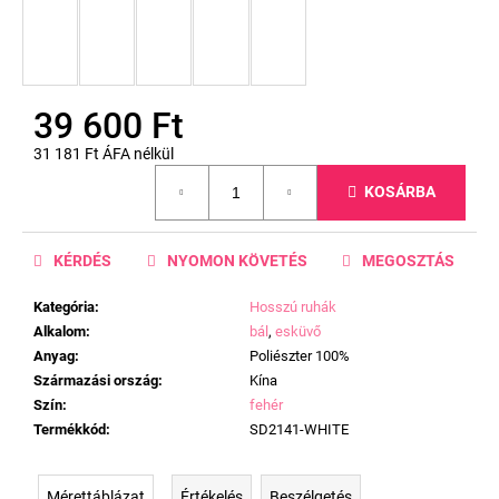
39 600 Ft
31 181 Ft ÁFA nélkül
Egységár:
KOSÁRBA
KÉRDÉS
NYOMON KÖVETÉS
MEGOSZTÁS
Kategória
:
Hosszú ruhák
Alkalom
:
bál
,
esküvő
Anyag
:
Poliészter 100%
Származási ország
:
Kína
Szín
:
fehér
Termékkód
:
SD2141-WHITE
Mérettáblázat
Értékelés
Beszélgetés