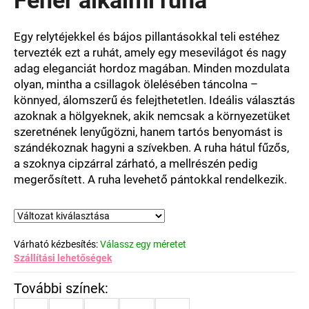
értékelése
5-
ből
Egy relytéjekkel és bájos pillantásokkal teli estéhez
0,0
tervezték ezt a ruhát, amely egy mesevilágot és nagy
csillag.
adag eleganciát hordoz magában. Minden mozdulata
olyan, mintha a csillagok ölelésében táncolna –
könnyed, álomszerű és felejthetetlen. Ideális választás
azoknak a hölgyeknek, akik nemcsak a környezetüket
szeretnének lenyűgözni, hanem tartós benyomást is
szándékoznak hagyni a szívekben. A ruha hátul fűzős,
a szoknya cipzárral zárható, a mellrészén pedig
megerősített. A ruha levehető pántokkal rendelkezik.
Várható kézbesítés:
Válassz egy méretet
Szállítási lehetőségek