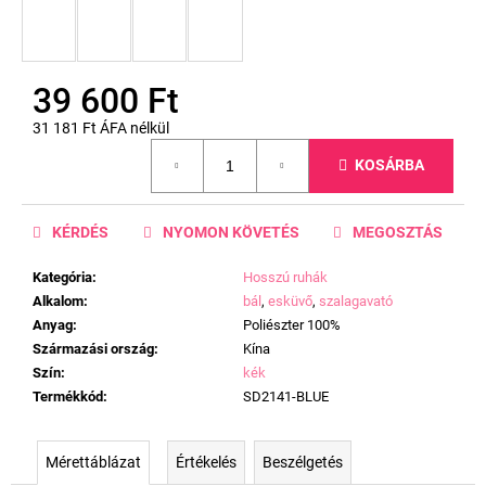
39 600 Ft
31 181 Ft ÁFA nélkül
Egységár:
KOSÁRBA
KÉRDÉS
NYOMON KÖVETÉS
MEGOSZTÁS
Kategória
:
Hosszú ruhák
Alkalom
:
bál
,
esküvő
,
szalagavató
Anyag
:
Poliészter 100%
Származási ország
:
Kína
Szín
:
kék
Termékkód
:
SD2141-BLUE
Mérettáblázat
Értékelés
Beszélgetés