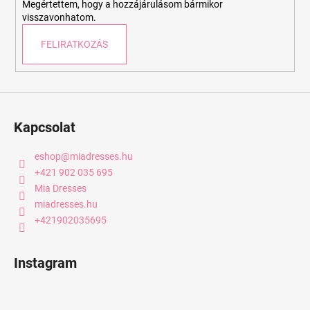
Megértettem, hogy a hozzájárulásom bármikor
visszavonhatom.
FELIRATKOZÁS
Kapcsolat
eshop
@
miadresses.hu
+421 902 035 695
Mia Dresses
miadresses.hu
+421902035695
Instagram