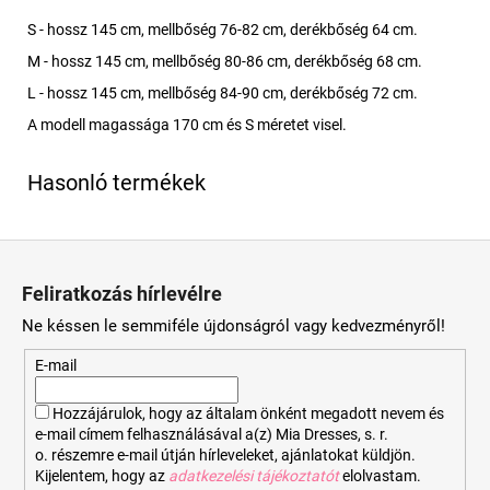
S - hossz 145 cm, mellbőség 76-82 cm, derékbőség 64 cm.
M - hossz 145 cm, mellbőség 80-86 cm, derékbőség 68 cm.
L - hossz 145 cm, mellbőség 84-90 cm, derékbőség 72 cm.
A modell magassága 170 cm és S méretet visel.
L
á
Feliratkozás hírlevélre
b
Ne késsen le semmiféle újdonságról vagy kedvezményről!
l
é
E-mail
c
Hozzájárulok, hogy az általam önként megadott nevem és
e-mail címem felhasználásával a(z) Mia Dresses, s. r.
o. részemre e-mail útján hírleveleket, ajánlatokat küldjön.
Kijelentem, hogy az
adatkezelési tájékoztatót
elolvastam.