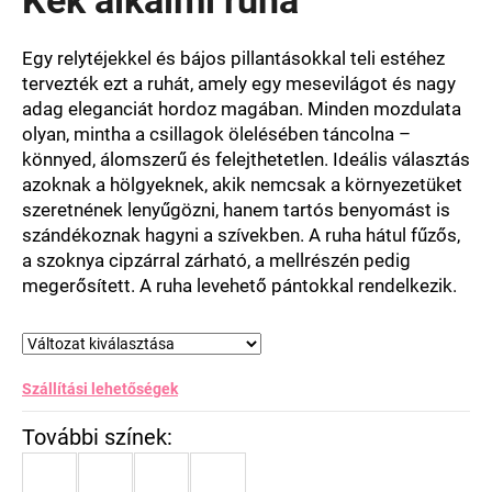
értékelése
5-
ből
Egy relytéjekkel és bájos pillantásokkal teli estéhez
0,0
tervezték ezt a ruhát, amely egy mesevilágot és nagy
csillag.
adag eleganciát hordoz magában. Minden mozdulata
olyan, mintha a csillagok ölelésében táncolna –
könnyed, álomszerű és felejthetetlen. Ideális választás
azoknak a hölgyeknek, akik nemcsak a környezetüket
szeretnének lenyűgözni, hanem tartós benyomást is
szándékoznak hagyni a szívekben. A ruha hátul fűzős,
a szoknya cipzárral zárható, a mellrészén pedig
megerősített. A ruha levehető pántokkal rendelkezik.
Szállítási lehetőségek